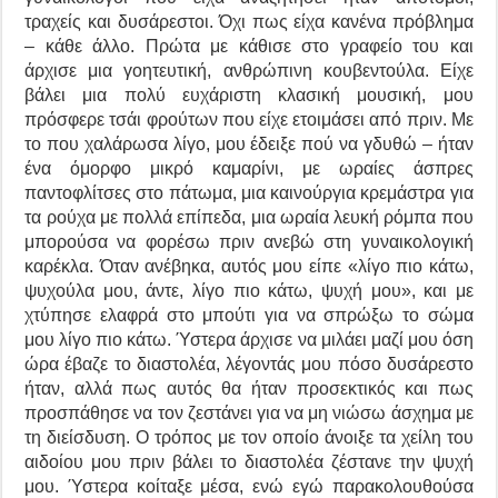
τραχείς και δυσάρεστοι. Όχι πως είχα κανένα πρόβλημα
– κάθε άλλο. Πρώτα με κάθισε στο γραφείο του και
άρχισε μια γοητευτική, ανθρώπινη κουβεντούλα. Είχε
βάλει μια πολύ ευχάριστη κλασική μουσική, μου
πρόσφερε τσάι φρούτων που είχε ετοιμάσει από πριν. Με
το που χαλάρωσα λίγο, μου έδειξε πού να γδυθώ – ήταν
ένα όμορφο μικρό καμαρίνι, με ωραίες άσπρες
παντοφλίτσες στο πάτωμα, μια καινούργια κρεμάστρα για
τα ρούχα με πολλά επίπεδα, μια ωραία λευκή ρόμπα που
μπορούσα να φορέσω πριν ανεβώ στη γυναικολογική
καρέκλα. Όταν ανέβηκα, αυτός μου είπε «λίγο πιο κάτω,
ψυχούλα μου, άντε, λίγο πιο κάτω, ψυχή μου», και με
χτύπησε ελαφρά στο μπούτι για να σπρώξω το σώμα
μου λίγο πιο κάτω. Ύστερα άρχισε να μιλάει μαζί μου όση
ώρα έβαζε το διαστολέα, λέγοντάς μου πόσο δυσάρεστο
ήταν, αλλά πως αυτός θα ήταν προσεκτικός και πως
προσπάθησε να τον ζεστάνει για να μη νιώσω άσχημα με
τη διείσδυση. Ο τρόπος με τον οποίο άνοιξε τα χείλη του
αιδοίου μου πριν βάλει το διαστολέα ζέστανε την ψυχή
μου. Ύστερα κοίταξε μέσα, ενώ εγώ παρακολουθούσα