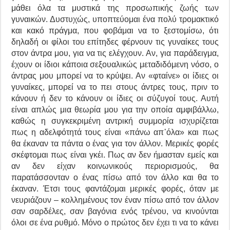
μάθει όλα τα μυστικά της προσωπικής ζωής των
γυναικών. Δυστυχώς, υποπτεύομαι ένα πολύ τρομακτικό
και κακό πράγμα, που φοβάμαι να το ξεστομίσω, ότι
δηλαδή οι φίλοι του επίτηδες φέρνουν τις γυναίκες τους
στον άντρα μου, για να τις ελέγχουν. Αν, για παράδειγμα,
έχουν οι ίδιοι κάποια σεξουαλικώς μεταδιδόμενη νόσο, ο
άντρας μου μπορεί να το κρύψει. Αν «φταίνε» οι ίδιες οι
γυναίκες, μπορεί να το πει στους άντρες τους, πριν το
κάνουν ή δεν το κάνουν οι ίδιες οι σύζυγοί τους. Αυτή
είναι απλώς μια θεωρία μου για την οποία αμφιβάλλω,
καθώς η συγκεκριμένη αντρική συμμορία ισχυρίζεται
πως η αδελφότητά τους είναι «πάνω απ᾽όλα» και πως
θα έκαναν τα πάντα ο ένας για τον άλλον. Μερικές φορές
σκέφτομαι πως είναι γκέι. Πως αν δεν ήμασταν εμείς και
αν δεν είχαν κοινωνικούς περιορισμούς, θα
παρατάσσονταν ο ένας πίσω από τον άλλο και θα το
έκαναν. Έτσι τους φαντάζομαι μερικές φορές, όταν με
νευριάζουν – κολλημένους τον έναν πίσω από τον άλλον
σαν σαρδέλες, σαν βαγόνια ενός τρένου, να κινούνται
όλοι σε ένα ρυθμό. Μόνο ο πρώτος δεν έχει τι να το κάνει