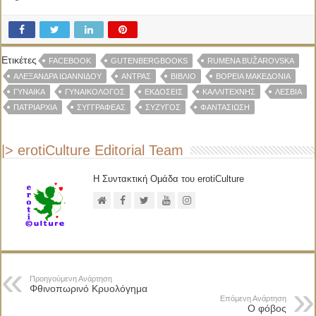
Ετικέτες
FACEBOOK
GUTENBERGBOOKS
RUMENA BUŽAROVSKA
ΑΛΕΞΆΝΔΡΑ ΙΩΑΝΝΊΔΟΥ
ΆΝΤΡΑΣ
ΒΙΒΛΊΟ
ΒΌΡΕΙΑ ΜΑΚΕΔΟΝΊΑ
ΓΥΝΑΊΚΑ
ΓΥΝΑΙΚΟΛΌΓΟΣ
ΕΚΔΌΣΕΙΣ
ΚΑΛΛΙΤΈΧΝΗΣ
ΛΕΣΒΊΑ
ΠΑΤΡΙΑΡΧΊΑ
ΣΥΓΓΡΑΦΈΑΣ
ΣΎΖΥΓΟΣ
ΦΑΝΤΑΣΊΩΣΗ
|> erotiCulture Editorial Team
Η Συντακτική Ομάδα του erotiCulture
Προηγούμενη Ανάρτηση
Φθινοπωρινό Κρυολόγημα
Επόμενη Ανάρτηση
Ο φόβος