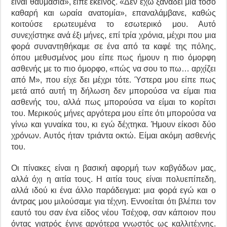
είναι θαυμάσια», είπε εκείνος. «Δεν έχω ξαναδεί μια τόσο
καθαρή και ωραία ανατομία», επαναλάμβανε, καθώς
κοιτούσε ερωτευμένα το εσωτερικό μου. Αυτό
συνεχίστηκε ανά έξι μήνες, επί τρία χρόνια, μέχρι που μια
φορά συναντηθήκαμε σε ένα από τα καφέ της πόλης,
όπου μεθυσμένος μου είπε πως ήμουν η πιο όμορφη
ασθενής με το πιο όμορφο, «πώς να σου το πω… αρχίζει
από Μ», που είχε δει μέχρι τότε. Ύστερα μου είπε πως
μετά από αυτή τη δήλωση δεν μπορούσα να είμαι πια
ασθενής του, αλλά πως μπορούσα να είμαι το κορίτσι
του. Μερικούς μήνες αργότερα μου είπε ότι μπορούσα να
γίνω και γυναίκα του, κι εγώ δέχτηκα. Ήμουν είκοσι δύο
χρόνων. Αυτός ήταν τριάντα οκτώ. Είμαι ακόμη ασθενής
του.
Οι πίνακες είναι η βασική αφορμή των καβγάδων μας,
αλλά όχι η αιτία τους. Η αιτία τους είναι πολυεπίπεδη,
αλλά ιδού κι ένα άλλο παράδειγμα: μια φορά εγώ και ο
άντρας μου μιλούσαμε για τέχνη. Εννοείται ότι βλέπει τον
εαυτό του σαν ένα είδος νέου Τσέχοφ, σαν κάποιον που
όντας γιατρός έγινε αργότερα γνωστός ως καλλιτέχνης.