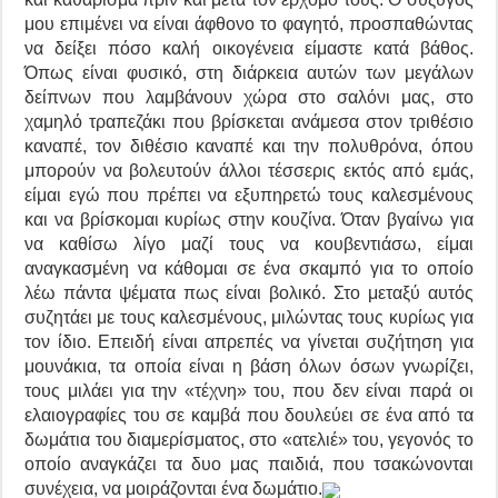
μου επιμένει να είναι άφθονο το φαγητό, προσπαθώντας
να δείξει πόσο καλή οικογένεια είμαστε κατά βάθος.
Όπως είναι φυσικό, στη διάρκεια αυτών των μεγάλων
δείπνων που λαμβάνουν χώρα στο σαλόνι μας, στο
χαμηλό τραπεζάκι που βρίσκεται ανάμεσα στον τριθέσιο
καναπέ, τον διθέσιο καναπέ και την πολυθρόνα, όπου
μπορούν να βολευτούν άλλοι τέσσερις εκτός από εμάς,
είμαι εγώ που πρέπει να εξυπηρετώ τους καλεσμένους
και να βρίσκομαι κυρίως στην κουζίνα. Όταν βγαίνω για
να καθίσω λίγο μαζί τους να κουβεντιάσω, είμαι
αναγκασμένη να κάθομαι σε ένα σκαμπό για το οποίο
λέω πάντα ψέματα πως είναι βολικό. Στο μεταξύ αυτός
συζητάει με τους καλεσμένους, μιλώντας τους κυρίως για
τον ίδιο. Επειδή είναι απρεπές να γίνεται συζήτηση για
μουνάκια, τα οποία είναι η βάση όλων όσων γνωρίζει,
τους μιλάει για την «τέχνη» του, που δεν είναι παρά οι
ελαιογραφίες του σε καμβά που δουλεύει σε ένα από τα
δωμάτια του διαμερίσματος, στο «ατελιέ» του, γεγονός το
οποίο αναγκάζει τα δυο μας παιδιά, που τσακώνονται
συνέχεια, να μοιράζονται ένα δωμάτιο.