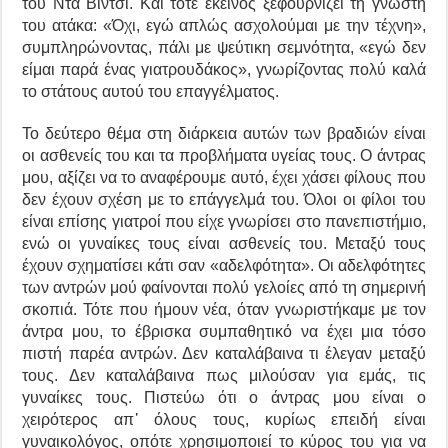
του Ντα Βίντσι. Και τότε εκείνος ξεφουρνίζει τη γνωστή
του ατάκα: «Όχι, εγώ απλώς ασχολούμαι με την τέχνη»,
συμπληρώνοντας, πάλι με ψεύτικη σεμνότητα, «εγώ δεν
είμαι παρά ένας γιατρουδάκος», γνωρίζοντας πολύ καλά
το στάτους αυτού του επαγγέλματος.
Το δεύτερο θέμα στη διάρκεια αυτών των βραδιών είναι
οι ασθενείς του και τα προβλήματα υγείας τους. Ο άντρας
μου, αξίζει να το αναφέρουμε αυτό, έχει χάσει φίλους που
δεν έχουν σχέση με το επάγγελμά του. Όλοι οι φίλοι του
είναι επίσης γιατροί που είχε γνωρίσει στο πανεπιστήμιο,
ενώ οι γυναίκες τους είναι ασθενείς του. Μεταξύ τους
έχουν σχηματίσει κάτι σαν «αδελφότητα». Οι αδελφότητες
των αντρών μού φαίνονται πολύ γελοίες από τη σημερινή
σκοπιά. Τότε που ήμουν νέα, όταν γνωριστήκαμε με τον
άντρα μου, το έβρισκα συμπαθητικό να έχει μια τόσο
πιστή παρέα αντρών. Δεν καταλάβαινα τι έλεγαν μεταξύ
τους. Δεν καταλάβαινα πως μιλούσαν για εμάς, τις
γυναίκες τους. Πιστεύω ότι ο άντρας μου είναι ο
χειρότερος απ᾽ όλους τους, κυρίως επειδή είναι
γυναικολόγος, οπότε χρησιμοποιεί το κύρος του για να