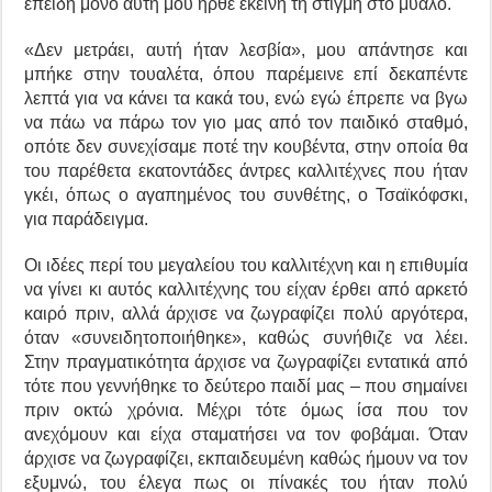
επειδή μόνο αυτή μου ήρθε εκείνη τη στιγμή στο μυαλό.
«Δεν μετράει, αυτή ήταν λεσβία», μου απάντησε και
μπήκε στην τουαλέτα, όπου παρέμεινε επί δεκαπέντε
λεπτά για να κάνει τα κακά του, ενώ εγώ έπρεπε να βγω
να πάω να πάρω τον γιο μας από τον παιδικό σταθμό,
οπότε δεν συνεχίσαμε ποτέ την κουβέντα, στην οποία θα
του παρέθετα εκατοντάδες άντρες καλλιτέχνες που ήταν
γκέι, όπως ο αγαπημένος του συνθέτης, ο Τσαϊκόφσκι,
για παράδειγμα.
Οι ιδέες περί του μεγαλείου του καλλιτέχνη και η επιθυμία
να γίνει κι αυτός καλλιτέχνης του είχαν έρθει από αρκετό
καιρό πριν, αλλά άρχισε να ζωγραφίζει πολύ αργότερα,
όταν «συνειδητοποιήθηκε», καθώς συνήθιζε να λέει.
Στην πραγματικότητα άρχισε να ζωγραφίζει εντατικά από
τότε που γεννήθηκε το δεύτερο παιδί μας – που σημαίνει
πριν οκτώ χρόνια. Μέχρι τότε όμως ίσα που τον
ανεχόμουν και είχα σταματήσει να τον φοβάμαι. Όταν
άρχισε να ζωγραφίζει, εκπαιδευμένη καθώς ήμουν να τον
εξυμνώ, του έλεγα πως οι πίνακές του ήταν πολύ