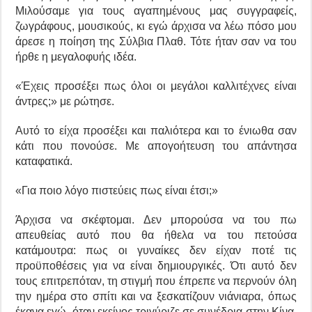
Μιλούσαμε για τους αγαπημένους μας συγγραφείς,
ζωγράφους, μουσικούς, κι εγώ άρχισα να λέω πόσο μου
άρεσε η ποίηση της Σύλβια Πλαθ. Τότε ήταν σαν να του
ήρθε η μεγαλοφυής ιδέα.
«Έχεις προσέξει πως όλοι οι μεγάλοι καλλιτέχνες είναι
άντρες;» με ρώτησε.
Αυτό το είχα προσέξει και παλιότερα και το ένιωθα σαν
κάτι που πονούσε. Με απογοήτευση του απάντησα
καταφατικά.
«Για ποιο λόγο πιστεύεις πως είναι έτσι;»
Άρχισα να σκέφτομαι. Δεν μπορούσα να του πω
απευθείας αυτό που θα ήθελα να του πετούσα
κατάμουτρα: πως οι γυναίκες δεν είχαν ποτέ τις
προϋποθέσεις για να είναι δημιουργικές. Ότι αυτό δεν
τους επιτρεπόταν, τη στιγμή που έπρεπε να περνούν όλη
την ημέρα στο σπίτι και να ξεσκατίζουν νιάνιαρα, όπως
έκανα εγώ, όταν εκείνος τριγύριζε σε συνέδρια στην Κίνα,