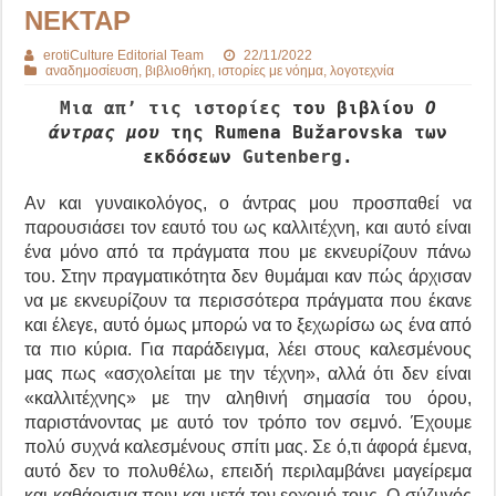
ΝΕΚΤΑΡ
erotiCulture Editorial Team
22/11/2022
αναδημοσίευση
,
βιβλιοθήκη
,
ιστορίες με νόημα
,
λογοτεχνία
Μια απ’ τις ιστορίες
του
βιβλίο
υ
O
άντρας μου
της Rumena Bužarovska των
εκδόσεων
Gutenberg
.
Αν και γυναικολόγος, ο άντρας μου προσπαθεί να
παρουσιάσει τον εαυτό του ως καλλιτέχνη, και αυτό είναι
ένα μόνο από τα πράγματα που με εκνευρίζουν πάνω
του. Στην πραγματικότητα δεν θυμάμαι καν πώς άρχισαν
να με εκνευρίζουν τα περισσότερα πράγματα που έκανε
και έλεγε, αυτό όμως μπορώ να το ξεχωρίσω ως ένα από
τα πιο κύρια. Για παράδειγμα, λέει στους καλεσμένους
μας πως «ασχολείται με την τέχνη», αλλά ότι δεν είναι
«καλλιτέχνης» με την αληθινή σημασία του όρου,
παριστάνοντας με αυτό τον τρόπο τον σεμνό. Έχουμε
πολύ συχνά καλεσμένους σπίτι μας. Σε ό,τι άφορά έμενα,
αυτό δεν το πολυθέλω, επειδή περιλαμβάνει μαγείρεμα
και καθάρισμα πριν και μετά τον ερχομό τους. Ο σύζυγός