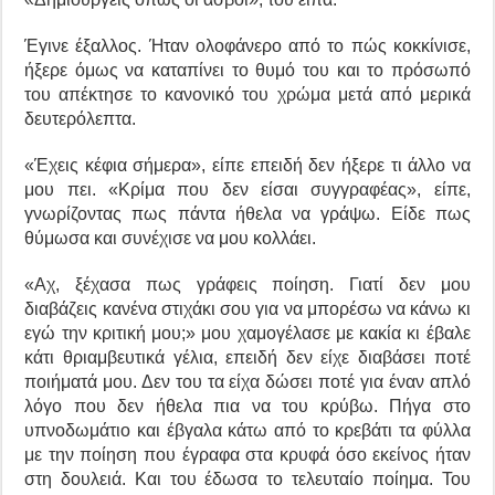
Έγινε έξαλλος. Ήταν ολοφάνερο από το πώς κοκκίνισε,
ήξερε όμως να καταπίνει το θυμό του και το πρόσωπό
του απέκτησε το κανονικό του χρώμα μετά από μερικά
δευτερόλεπτα.
«Έχεις κέφια σήμερα», είπε επειδή δεν ήξερε τι άλλο να
μου πει. «Κρίμα που δεν είσαι συγγραφέας», είπε,
γνωρίζοντας πως πάντα ήθελα να γράψω. Είδε πως
θύμωσα και συνέχισε να μου κολλάει.
«Αχ, ξέχασα πως γράφεις ποίηση. Γιατί δεν μου
διαβάζεις κανένα στιχάκι σου για να μπορέσω να κάνω κι
εγώ την κριτική μου;» μου χαμογέλασε με κακία κι έβαλε
κάτι θριαμβευτικά γέλια, επειδή δεν είχε διαβάσει ποτέ
ποιήματά μου. Δεν του τα είχα δώσει ποτέ για έναν απλό
λόγο που δεν ήθελα πια να του κρύβω. Πήγα στο
υπνοδωμάτιο και έβγαλα κάτω από το κρεβάτι τα φύλλα
με την ποίηση που έγραφα στα κρυφά όσο εκείνος ήταν
στη δουλειά. Και του έδωσα το τελευταίο ποίημα. Του