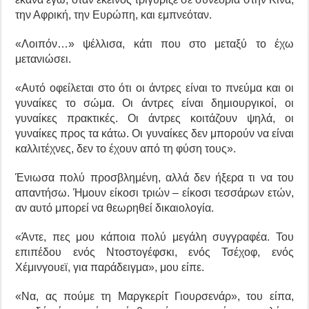
την Αφρική, την Ευρώπη, και εμπνεόταν.
«Λοιπόν…» ψέλλισα, κάτι που στο μεταξύ το έχω
μετανιώσει.
«Αυτό οφείλεται στο ότι οι άντρες είναι το πνεύμα και οι
γυναίκες το σώμα. Οι άντρες είναι δημιουργικοί, οι
γυναίκες πρακτικές. Οι άντρες κοιτάζουν ψηλά, οι
γυναίκες προς τα κάτω. Οι γυναίκες δεν μπορούν να είναι
καλλιτέχνες, δεν το έχουν από τη φύση τους».
Ένιωσα πολύ προσβλημένη, αλλά δεν ήξερα τι να του
απαντήσω. Ήμουν είκοσι τριών – είκοσι τεσσάρων ετών,
αν αυτό μπορεί να θεωρηθεί δικαιολογία.
«Άντε, πες μου κάποια πολύ μεγάλη συγγραφέα. Του
επιπέδου ενός Ντοστογέφσκι, ενός Τσέχοφ, ενός
Χέμινγουεϊ, για παράδειγμα», μου είπε.
«Να, ας πούμε τη Μαργκερίτ Γιουρσενάρ», του είπα,