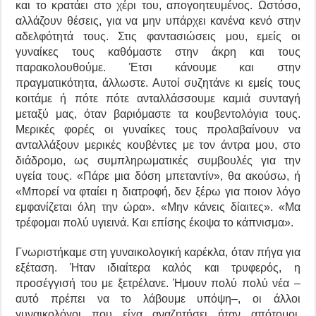
και το κρατάει στο χέρι του, απογοητευμένος. Ωστόσο,
αλλάζουν θέσεις, για να μην υπάρχει κανένα κενό στην
αδελφότητά τους. Στις φαντασιώσεις μου, εμείς οι
γυναίκες τους καθόμαστε στην άκρη και τους
παρακολουθούμε. Έτσι κάνουμε και στην
πραγματικότητα, άλλωστε. Αυτοί συζητάνε κι εμείς τους
κοιτάμε ή πότε πότε ανταλλάσσουμε καμιά συνταγή
μεταξύ μας, όταν βαριόμαστε τα κουβεντολόγια τους.
Μερικές φορές οι γυναίκες τους προλαβαίνουν να
ανταλλάξουν μερικές κουβέντες με τον άντρα μου, στο
διάδρομο, ως συμπληρωματικές συμβουλές για την
υγεία τους. «Πάρε μια δόση μπεταντίν», θα ακούσω, ή
«Μπορεί να φταίει η διατροφή, δεν ξέρω για ποιον λόγο
εμφανίζεται όλη την ώρα». «Μην κάνεις δίαιτες». «Μα
τρέφομαι πολύ υγιεινά. Και επίσης έκοψα το κάπνισμα».
Γνωριστήκαμε στη γυναικολογική καρέκλα, όταν πήγα για
εξέταση. Ήταν ιδιαίτερα καλός και τρυφερός, η
προσέγγισή του με ξετρέλανε. Ήμουν πολύ πολύ νέα –
αυτό πρέπει να το λάβουμε υπόψη–, οι άλλοι
γυναικολόγοι που είχα αναζητήσει ήταν απότομοι,