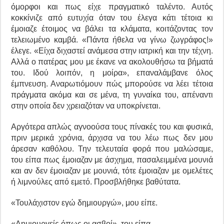
όμορφοι και πως είχε πραγματικό ταλέντο. Αυτός
κοκκίνιζε από ευτυχία όταν του έλεγα κάτι τέτοια κι
έμοιαζε έτοιμος να βάλει τα κλάματα, κοιτάζοντας τον
τελειωμένο καμβά. «Πάντα ήθελα να γίνω ζωγράφος!»
έλεγε. «Είχα διχαστεί ανάμεσα στην ιατρική και την τέχνη.
Αλλά ο πατέρας μου με έκανε να ακολουθήσω τα βήματά
του. Ιδού λοιπόν, η μοίρα», επαναλάμβανε όλος
έμπνευση. Αναρωτιόμουν πώς μπορούσε να λέει τέτοια
πράγματα ακόμα και σε μένα, τη γυναίκα του, απέναντι
στην οποία δεν χρειαζόταν να υποκρίνεται.
Αργότερα απλώς αγνοούσα τους πίνακές του και φυσικά,
πριν μερικά χρόνια, άρχισα να του λέω πως δεν μου
άρεσαν καθόλου. Την τελευταία φορά που μαλώσαμε,
του είπα πως έμοιαζαν με άσχημα, πασαλειμμένα μουνιά
και αν δεν έμοιαζαν με μουνιά, τότε έμοιαζαν με ομελέτες
ή λιμνούλες από εμετό. Προσβλήθηκε βαθύτατα.
«Τουλάχιστον εγώ δημιουργώ», μου είπε.
«Δημιουργείς όπως οι ασβοί», του είπα.