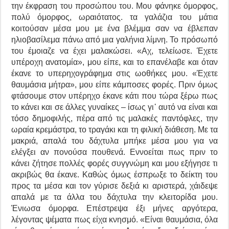
την έκφραση του προσώπου του. Μου φάνηκε όμορφος,
πολύ όμορφος, ωραιότατος. τα γαλάζια του μάτια
κοιτούσαν μέσα μου με ένα βλέμμα σαν να έβλεπαν
ηλιοβασίλεμα πάνω από μια γαλήνια λίμνη. Το πρόσωπό
του έμοιαζε να έχει μαλακώσει. «Αχ, τελείωσε. Έχετε
υπέροχη ανατομία», μου είπε, και το επανέλαβε και όταν
έκανε το υπερηχογράφημα στις ωοθήκες μου. «Έχετε
θαυμάσια μήτρα», μου είπε κάμποσες φορές. Πριν όμως
φτάσουμε στον υπέρηχο έκανε κάτι που τώρα ξέρω πως
το κάνει και σε άλλες γυναίκες – ίσως γι᾽ αυτό να είναι και
τόσο δημοφιλής, πέρα από τις μαλακές παντόφλες, την
ωραία κρεμάστρα, το τραγάκι και τη φιλική διάθεση. Με τα
μακριά, απαλά του δάχτυλα μπήκε μέσα μου για να
ελέγξει αν πονούσα πουθενά. Εννοείται πως πριν το
κάνει ζήτησε πολλές φορές συγγνώμη και μου εξήγησε τι
ακριβώς θα έκανε. Καθώς όμως έσπρωξε το δείκτη του
προς τα μέσα και τον γύρισε δεξιά κι αριστερά, χάιδεψε
απαλά με τα άλλα του δάχτυλα την κλειτορίδα μου.
Ένιωσα όμορφα. Επέστρεψα έξι μήνες αργότερα,
λέγοντας ψέματα πως είχα κνησμό. «Είναι θαυμάσια, όλα