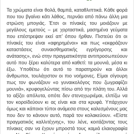
Τα χρώματα είναι θολά, θαμπά, καταθλιπτικά. Κάθε φορά
που του βγαίνει κάτι λάθος, περνάει από πάνω άλλη μια
στρώση μπογιάς. Έτσι οι πίνακές του μοιάζουν με
μεγάλους εμετούς – με χορταστικά, μασημένα γεύματα
που επέστρεψαν εκεί απ’ όπου ήρθαν. Πιστεύει ότι οι
πίνακές του είναι «αφηρημένοι» και πως «εκφράζουν
καταστάσεις συναισθηματικής εγρήγορσης και
ανάτασης», ενώ στην πραγματικότητα αντιπροσωπεύουν
αυτό που ξέρει καλύτερα από καθετί: τα μουνιά, μέσα κι
έξω. Υποθέτω ότι αυτό το παρατηρούν και άλλοι
άνθρωποι, τουλάχιστον οι πιο νοήμονες. Είμαι σίγουρη
πως τον φωνάζουν «ο γυναικολόγος που ζωγραφίζει
μουνιά», κρυφογελώντας πίσω από την πλάτη του. Αλλά
το αξίζει απόλυτα, οπότε δεν στενοχωριέμαι, ελπίζω να
τον κοροϊδεύουν κι ας είναι και στα κρυφά. Υπάρχουν
όμως και κάποιοι τύποι ανάμεσα στους καλεσμένους μας
που δεν το κάνουν αυτό, παρά τον κολακεύουν. «Είστε
πραγματικός καλλιτέχνης», του λένε, κοιτάζοντας τους
πίνακες σαν να έχουν μπροστά τους καμιά ελαιογραφία