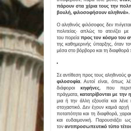
πάρουν στα χέρια τους την πολιτι
βουλή, φιλοσοφήσουν αληθινά».
Ο αληθινός φιλόσοφος δεν πνίγετα
πολιτείας· απλώς το ατενίζει με
του πορεία
προς τον κόσμο του α
της καθημερινής ύπαρξης, όταν το
μέσα στο βόρβορο και τη διαφθορά 
Σε αντίθεση προς τους αληθινούς 
φιλοσοφία
. Αυτοί είναι, όπως 
διάφοροι
κηφήνες
, που περιπ
πράγματα,
κατατρίβονται με την 
μια ή την άλλη εξουσία και λένε
στοχαστικό. Δεν έχουν καμιά αρχή 
ποταπότητα και τη διαφθορά, χαρακ
και ευδαιμονική. Παρουσιάζει 
τον
αντιπροσωπευτικό τύπο τέτ