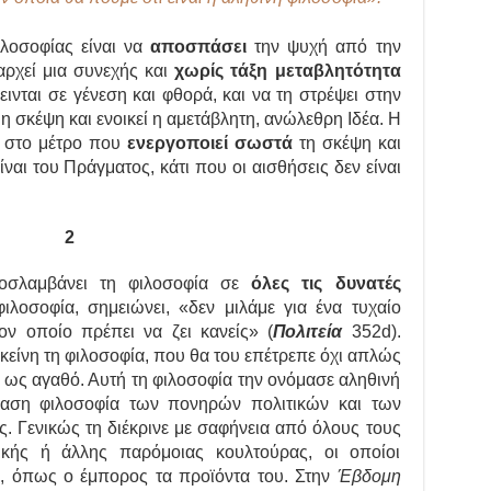
ιλοσοφίας είναι να
αποσπάσει
την ψυχή από την
αρχεί μια συνεχής και
χωρίς τάξη μεταβλητότητα
ινται σε γένεση και φθορά, και να τη στρέψει στην
 η σκέψη και ενοικεί η αμετάβλητη, ανώλεθρη Ιδέα. Η
ή στο μέτρο που
ενεργοποιεί
σωστά
τη σκέψη και
αι του Πράγματος, κάτι που οι αισθήσεις δεν είναι
2
οσλαμβάνει τη φιλοσοφία σε
όλες τις δυνατές
φιλοσοφία, σημειώνει, «δεν μιλάμε για ένα τυχαίο
ον οποίο πρέπει να ζει κανείς» (
Πολιτεία
352d).
είνη τη φιλοσοφία, που θα του επέτρεπε όχι απλώς
ή ως αγαθό. Αυτή τη φιλοσοφία την ονόμασε αληθινή
ίφαση φιλοσοφία των πονηρών πολιτικών και των
. Γενικώς τη διέκρινε με σαφήνεια από όλους τους
ικής ή άλλης παρόμοιας κουλτούρας, οι οποίοι
, όπως ο έμπορος τα προϊόντα του. Στην
Έβδομη