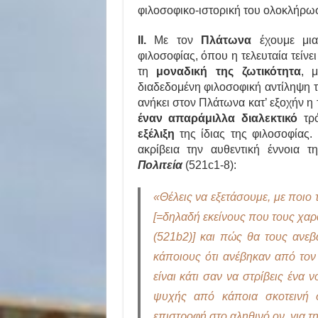
φιλοσοφικο-ιστορική του ολοκλήρω
ΙΙ.
Με τον
Πλάτωνα
έχουμε μια
φιλοσοφίας, όπου η τελευταία τείνε
τη
μοναδική της ζωτικότητα
, 
διαδεδομένη φιλοσοφική αντίληψη τη
ανήκει στον Πλάτωνα κατ’ εξοχήν η 
έναν απαράμιλλα διαλεκτικό
τρό
εξέλιξη
της ίδιας της φιλοσοφίας.
ακρίβεια την αυθεντική έννοια τ
Πολιτεία
(521c1-8):
«Θέλεις να εξετάσουμε, με ποιο
[=δηλαδή εκείνους που τους χαρ
(521b2)] και πώς θα τους ανεβ
κάποιους ότι ανέβηκαν από το
είναι κάτι σαν να στρίβεις ένα
ψυχής από κάποια σκοτεινή 
επιστροφή στο αληθινό ον, για τη