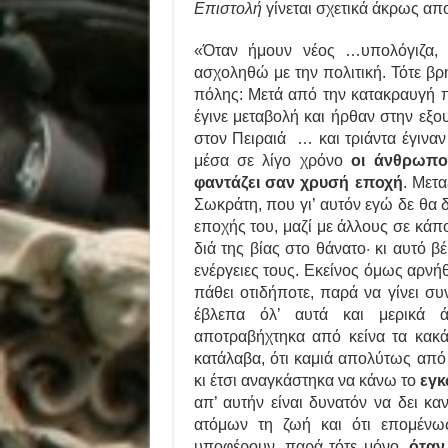
Επιστολή
γίνεται σχετικά άκρως απ
«Όταν ήμουν νέος …υπολόγιζα, 
ασχοληθώ με την πολιτική. Τότε βρ
πόλης: Μετά από την κατακραυγή π
έγινε μεταβολή και ήρθαν στην εξο
στον Πειραιά … και τριάντα έγινα
μέσα σε λίγο χρόνο
οι άνθρωπο
φαντάζει σαν χρυσή εποχή
. Μετ
Σωκράτη, που γι’ αυτόν εγώ δε θα 
εποχής του, μαζί με άλλους σε κάπο
διά της βίας στο θάνατο· κι αυτό β
ενέργειες τους. Εκείνος όμως αρνή
πάθει οτιδήποτε, παρά να γίνει σ
έβλεπα όλ’ αυτά και μερικά ά
αποτραβήχτηκα από κείνα τα κακ
κατάλαβα, ότι καμιά απολύτως από
κι έτσι αναγκάστηκα να κάνω το
εγκ
απ’ αυτήν είναι δυνατόν να δει καν
ατόμων τη ζωή και ότι επομέν
υποφέρουν, παρά τότε μόνο,
όταν