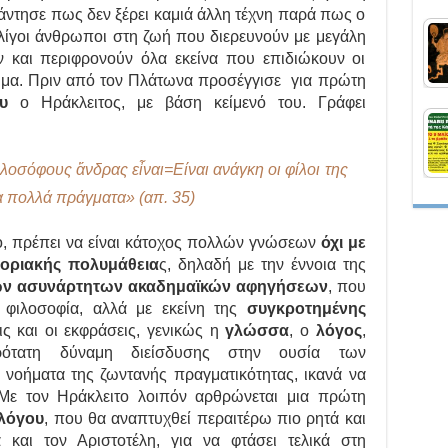
άντησε πως δεν ξέρει καμιά άλλη τέχνη παρά πως ο
λίγοι άνθρωποι στη ζωή που διερευνούν με μεγάλη
και περιφρονούν όλα εκείνα που επιδιώκουν οι
χρήμα. Πριν από τον Πλάτωνα προσέγγισε για πρώτη
υ
ο Ηράκλειτος, με βάση κείμενό του. Γράφει
λοσόφους ἄνδρας εἶναι=Είναι ανάγκη οι φίλοι της
α πολλά πράγματα» (απ. 35)
το, πρέπει να είναι κάτοχος πολλών γνώσεων
όχι με
φοριακής πολυμάθεια
ς, δηλαδή με την έννοια της
ων ασυνάρτητων ακαδημαϊκών αφηγήσεων
, που
 φιλοσοφία, αλλά με εκείνη της
συγκροτημένης
ις και οι εκφράσεις, γενικώς η
γλώσσα
, ο
λόγος
,
ρότατη δύναμη διείσδυσης στην ουσία των
 νοήματα της ζωντανής πραγματικότητας, ικανά να
Με τον Ηράκλειτο λοιπόν αρθρώνεται μια πρώτη
 λόγου
, που θα αναπτυχθεί περαιτέρω πιο ρητά και
και τον Αριστοτέλη, για να φτάσει τελικά στη