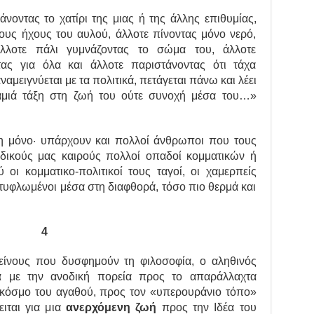
νοντας το χατίρι της μιας ή της άλλης επιθυμίας,
τους ήχους του αυλού, άλλοτε πίνοντας μόνο νερό,
λλοτε πάλι γυμνάζοντας το σώμα του, άλλοτε
ας για όλα και άλλοτε παριστάνοντας ότι τάχα
ναμειγνύεται με τα πολιτικά, πετάγεται πάνω και λέει
 καμιά τάξη στη ζωή του ούτε συνοχή μέσα του…»
η μόνο· υπάρχουν και πολλοί άνθρωποι που τους
δικούς μας καιρούς πολλοί οπαδοί κομματικών ή
ι κομματικο-πολιτικοί τους ταγοί, οι χαμερπείς
 τυφλωμένοι μέσα στη διαφθορά, τόσο πιο θερμά και
4
είνους που δυσφημούν τη φιλοσοφία, ο αληθινός
ά
με την ανοδική πορεία προς το απαράλλαχτα
 κόσμο του αγαθού, προς τον «υπερουράνιο τόπο»
ιται για μια
ανερχόμενη ζωή
προς την Ιδέα του