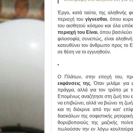
Έργο, κατά ταύτα, της αληθινής φ
περιοχή του
γίγνεσθαι
, όπου κυρι
του αισθητού κόσμου και όλα υπόκε
περιοχή του Είναι
, όπου βασιλεύει
φιλοσοφία, συνεπώς, είναι αληθιν
κατευθύνει τον άνθρωπο προς το Είν
σε θέση να το εγγυηθούν.
Ο Πλάτων, στην εποχή του, πρ
εκφάνσεις της
. Όταν μιλάμε για 
πράγμα, αλλά για τον τρόπο με τ
Επομένως αναζήτησε στη ζωή του εκ
να επιβιώνει, αλλά να βιώνει τη ζω
και τη διέκρινε από την κατ’ επ
δασκάλων της σοφιστικής ρητορικής
θορυβοποιούς της μαζικής πολιτ
πωλούσαν την εν λόγω κουλτούρα