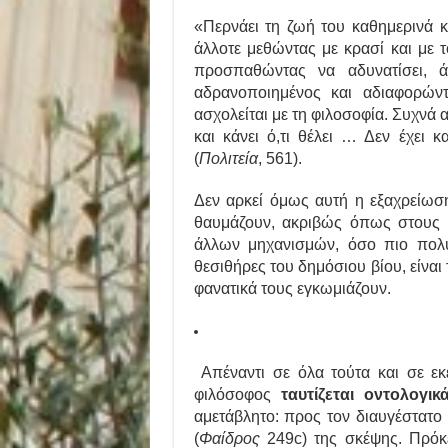
«Περνάει τη ζωή του καθημερινά κά
άλλοτε μεθώντας με κρασί και με 
προσπαθώντας να αδυνατίσει, ά
αδρανοποιημένος και αδιαφορώντ
ασχολείται με τη φιλοσοφία. Συχνά α
και κάνει ό,τι θέλει … Δεν έχει
(
Πολιτεία
, 561).
Δεν αρκεί όμως αυτή η εξαχρείωσ
θαυμάζουν, ακριβώς όπως στους 
άλλων μηχανισμών, όσο πιο πολύ ο
θεσιθήρες του δημόσιου βίου, είναι
φανατικά τους εγκωμιάζουν.
Απέναντι σε όλα τούτα και σε εκ
φιλόσοφος
ταυτίζεται οντολογικ
αμετάβλητο: προς τον διαυγέστατο
(
Φαίδρος
249c) της σκέψης. Πρόκε