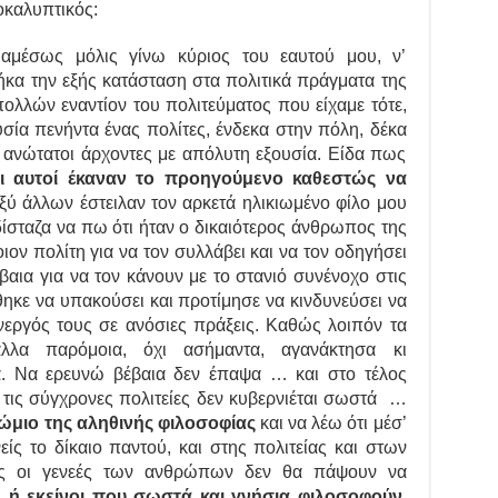
οκαλυπτικός:
αμέσως μόλις γίνω κύριος του εαυτού μου, ν’
ήκα την εξής κατάσταση στα πολιτικά πράγματα της
ολλών εναντίον του πολιτεύματος που είχαμε τότε,
υσία πενήντα ένας πολίτες, ένδεκα στην πόλη, δέκα
ν ανώτατοι άρχοντες με απόλυτη εξουσία. Είδα πως
ι αυτοί έκαναν το προηγούμενο καθεστώς να
αξύ άλλων έστειλαν τον αρκετά ηλικιωμένο φίλο μου
δίσταζα να πω ότι ήταν ο δικαιότερος άνθρωπος της
ιον πολίτη για να τον συλλάβει και να τον οδηγήσει
έβαια για να τον κάνουν με το στανιό συνένοχο στις
θηκε να υπακούσει και προτίμησε να κινδυνεύσει να
υνεργός τους σε ανόσιες πράξεις. Καθώς λοιπόν τα
λλα παρόμοια, όχι ασήμαντα, αγανάκτησα κι
ά. Να ερευνώ βέβαια δεν έπαψα … και στο τέλος
 τις σύγχρονες πολιτείες δεν κυβερνιέται σωστά …
ώμιο της αληθινής φιλοσοφίας
και να λέω ότι μέσ’
είς το δίκαιο παντού, και στης πολιτείας και στων
ως οι γενεές των ανθρώπων δεν θα πάψουν να
, ή εκείνοι που σωστά και γνήσια φιλοσοφούν,