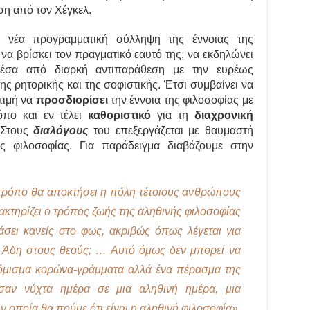
ση από τον Χέγκελ.
 νέα προγραμματική σύλληψη της έννοιας της
ι να βρίσκει τον πραγματικό εαυτό της, να εκδηλώνει
μέσα από διαρκή αντιπαράθεση με την ευρέως
ς ρητορικής και της σοφιστικής. Έτσι συμβαίνει να
τιμή να
προσδιορίσει
την έννοια της φιλοσοφίας με
πο και εν τέλει
καθοριστικό
για τη
διαχρονική
 Στους
διαλόγους
του επεξεργάζεται με θαυμαστή
ης φιλοσοφίας. Για παράδειγμα διαβάζουμε στην
 τρόπο θα αποκτήσει η πόλη τέτοιους ανθρώπους
ακτηρίζει ο τρόπος ζωής της αληθινής φιλοσοφίας
άσει κανείς στο φως, ακριβώς όπως λέγεται για
ν Άδη στους θεούς; … Αυτό όμως δεν μπορεί να
 νόμισμα κορώνα-γράμματα αλλά ένα πέρασμα της
σαν νύχτα ημέρα σε μια αληθινή ημέρα, μια
ν οποία θα πούμε ότι είναι η αληθινή φιλοσοφία».