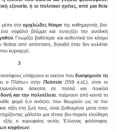
κή εξουσία, ή οι πολιτικοί ηγέτες, από μια θεία
ι μέσα στο
ομιχλώδες θέαμα
της καθημερινής βιο-
 ένα νηφάλιο βλέμμα και συνεχίζει την ανοδική
γαθού
. Γνωρίζει βαθύτερα και αυθεντικά τον κόσμο
ν θεάται από απόσταση, δηλαδή όταν δεν κυλιέται
που κυριαρχεί.
3
φιλοσόφους υπάρχουν κι εκείνοι που
δυσφημούν τη
λέει ο Πλάτων στην
Πολιτεία
(559 κ.εξ.), είναι οι
λανιούνται άσκοπα σε πολλά και ποικίλα
ηδονή και την πολυτέλεια
, παίρνουν από κοντά τη
 κάθε φορά ό,τι ανόητο, που θεωρούν ως το πιο
και τάξη στη ζωή τους, είναι βυθισμένοι μέσα στην
τηρίζοντας μάλιστα μια τέτοια βιο-πορεία ελεύθερη
ως εξής ο κορυφαίος αυτός Έλληνας φιλόσοφος
οιων κηφήνων
: