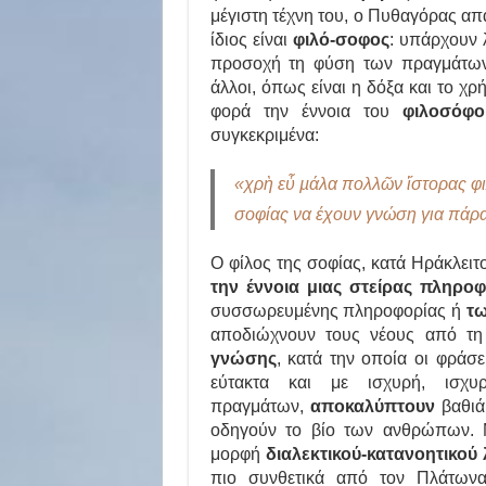
μέγιστη τέχνη του, ο Πυθαγόρας απ
ίδιος είναι
φιλό-σοφος
: υπάρχουν 
προσοχή τη φύση των πραγμάτων 
άλλοι, όπως είναι η δόξα και το 
φορά την έννοια του
φιλοσόφο
συγκεκριμένα:
«χρὴ εὖ µάλα πολλῶν ἵστορας φι
σοφίας να έχουν γνώση για πάρ
Ο φίλος της σοφίας, κατά Ηράκλει
την έννοια μιας στείρας πληρο
συσσωρευμένης πληροφορίας ή
τ
αποδιώχνουν τους νέους από τη
γνώσης
, κατά την οποία οι φράσε
εύτακτα και με ισχυρή, ισχυ
πραγμάτων,
αποκαλύπτουν
βαθιά
οδηγούν το βίο των ανθρώπων. 
μορφή
διαλεκτικού-κατανοητικού
πιο συνθετικά από τον Πλάτωνα 