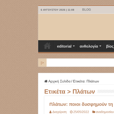
BLOG
6 ΑΥΓΟΎΣΤΟΥ 2026 | 11:08
editorial
ανθολογία
βίος
|>
ΜΥΚΟΝΟΣ
Αρχική Σελίδα
/
Ετικέτα:
Πλάτων
Ετικέτα >
Πλάτων
Πλάτων: ποιοι δυσφημούν τη
Διαχείριση
25/05/2022
αναδημοσίευ