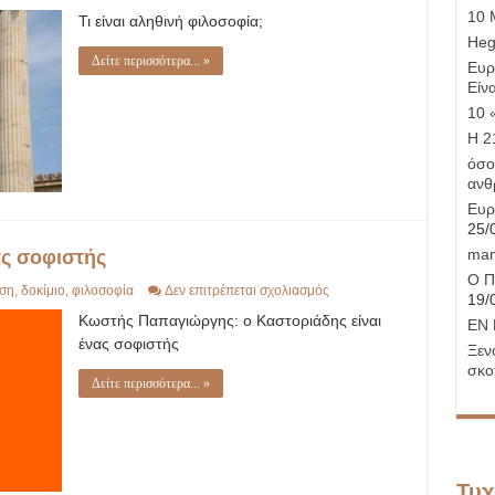
Πλάτων:
10 
Τι είναι αληθινή φιλοσοφία;
ποιοι
δυσφημούν
Hege
τη
Δείτε περισσότερα... »
Ευρ
φιλοσοφία;
Είνα
10 
Η 21
όσο
ανθ
Ευρ
25/
man
ς σοφιστής
Ο Π
στο
ση
,
δοκίμιο
,
φιλοσοφία
Δεν επιτρέπεται σχολιασμός
19/
Κορνήλιος
Κωστής Παπαγιώργης: ο Καστοριάδης είναι
Καστοριάδης:
ΕΝ 
Ένας
ένας σοφιστής
Ξεν
σοφιστής
σκο
Δείτε περισσότερα... »
Τυχ