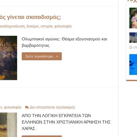
ς γίνεται σκοταδισμός;
αναδημοσίευση
,
δοκίμιο
,
ιστορία
,
φιλοσοφία
Ολυμπιακοί αγώνες: Θέαμα εξουσιασμού και
βαρβαρότητας
09
Δείτε περισσότερα... »
στο
ην
,
φιλοσοφία
Δεν επιτρέπεται σχολιασμός
Η
ΑΠΟ ΤΗΝ ΛΟΓΙΚΗ ΕΓΚΡΑΤΕΙΑ ΤΩΝ
ΠΕΡΙΠΕΤΕΙΑ
ΜΙΑΣ
ΕΛΛΗΝΩΝ ΣΤΗΝ ΧΡΙΣΤΙΑΝΙΚΗ ΑΡΝΗΣΗ ΤΗΣ
ΑΡΕΤΗΣ
ΧΑΡΑΣ.