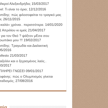
Μικροί Αλεξανδρήδες
15/03/2017
l: Τι είναι το όριο;
12/12/2016
ιπίδης: πώς φιλοσοφείται το τραγικό μας
ι;
26/11/2015
«καλά» χρόνια.. περισσότερα.
14/01/2020
 Απριλίου κι εμείς
21/04/2017
 για τον Θεό ? ψάξτον μΕσα σου
ρωπάκο μου !!!
19/02/2017
ιπίδης: Τραγωδία και Διαλεκτική
05/2016
ifesto
21/03/2017
αζολίνι και ο ξεχασμένος λαός..
03/2017
ΠΛΗΡΕΙ ΓΝΩΣΕΙ
09/01/2017
οφάνης: πώς ο Ολυμπισμός γίνεται
ταδισμός;
27/08/2016
αία