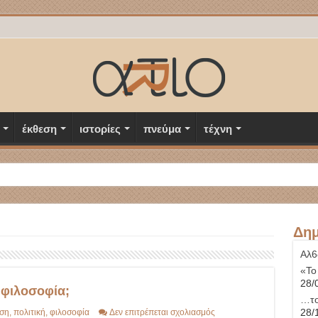
έκθεση
ιστορίες
πνεύμα
τέχνη
Δημ
Αλ6
«Το
28/
 φιλοσοφία;
…το
στο
28/
ση
,
πολιτική
,
φιλοσοφία
Δεν επιτρέπεται σχολιασμός