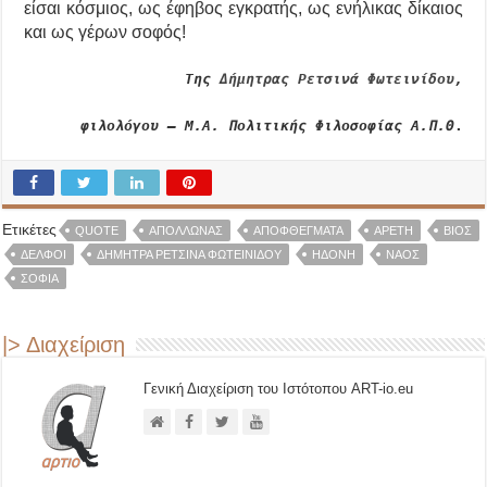
είσαι κόσμιος, ως έφηβος εγκρατής, ως ενήλικας δίκαιος
και ως γέρων σοφός!
Της
Δήμητρας Ρετσινά Φωτεινίδου
,
φιλολόγου – Μ.Α. Πολιτικής Φιλοσοφίας Α.Π.Θ
.
Ετικέτες
QUOTE
ΑΠΌΛΛΩΝΑΣ
ΑΠΟΦΘΈΓΜΑΤΑ
ΑΡΕΤΉ
ΒΙΟΣ
ΔΕΛΦΟΊ
ΔΉΜΗΤΡΑ ΡΕΤΣΙΝΆ ΦΩΤΕΙΝΊΔΟΥ
ΗΔΟΝΉ
ΝΑΌΣ
ΣΟΦΊΑ
|> Διαχείριση
Γενική Διαχείριση του Ιστότοπου ART-io.eu