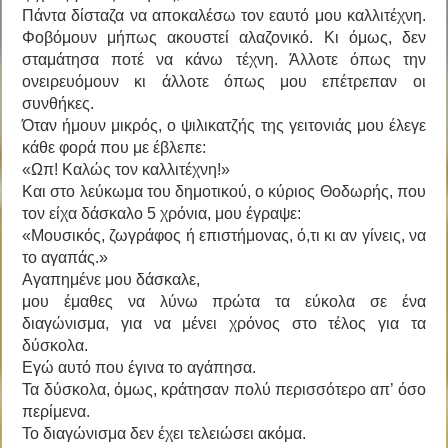
Πάντα δίσταζα να αποκαλέσω τον εαυτό μου καλλιτέχνη.
Φοβόμουν μήπως ακουστεί αλαζονικό. Κι όμως, δεν
σταμάτησα ποτέ να κάνω τέχνη. Άλλοτε όπως την
ονειρευόμουν κι άλλοτε όπως μου επέτρεπαν οι
συνθήκες.
Όταν ήμουν μικρός, ο ψιλικατζής της γειτονιάς μου έλεγε
κάθε φορά που με έβλεπε:
«Ωπ! Καλώς τον καλλιτέχνη!»
Και στο λεύκωμα του δημοτικού, ο κύριος Θοδωρής, που
τον είχα δάσκαλο 5 χρόνια, μου έγραψε:
«Μουσικός, ζωγράφος ή επιστήμονας, ό,τι κι αν γίνεις, να
το αγαπάς.»
Αγαπημένε μου δάσκαλε,
μου έμαθες να λύνω πρώτα τα εύκολα σε ένα
διαγώνισμα, για να μένει χρόνος στο τέλος για τα
δύσκολα.
Εγώ αυτό που έγινα το αγάπησα.
Τα δύσκολα, όμως, κράτησαν πολύ περισσότερο απ’ όσο
περίμενα.
Το διαγώνισμα δεν έχει τελειώσει ακόμα.