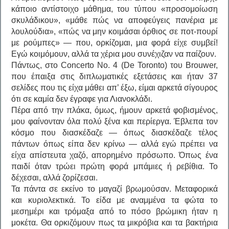
κάποιο αντίστοιχο μάθημα, του τύπου «προσομοίωση
σκυλάδικου», «μάθε πώς να αποφεύγεις πανέρια με
λουλούδια», «πώς να μην κοιμάσαι όρθιος σε ποτ-πουρί
με ρούμπες» — που, ορκίζομαι, μια φορά είχε συμβεί!
Εγώ κοιμόμουν, αλλά τα χέρια μου συνέχιζαν να παίζουν.
Πάντως, στο Concerto No. 4 (De Toronto) του Brouwer,
που έπαιξα στις διπλωματικές εξετάσεις και ήταν 37
σελίδες που τις είχα μάθει απ’ έξω, είμαι αρκετά σίγουρος
ότι σε καμία δεν έγραφε για Λιανοκλάδι.
Πέρα από την πλάκα, όμως, ήμουν αρκετά φοβισμένος,
μου φαίνονταν όλα πολύ ξένα και περίεργα. Έβλεπα τον
κόσμο που διασκέδαζε — όπως διασκέδαζε τέλος
πάντων όπως είπα δεν κρίνω — αλλά εγώ πρέπει να
είχα απίστευτα χαζό, απορημένο πρόσωπο. Όπως ένα
παιδί όταν τρώει πρώτη φορά μπάμιες ή ρεβίθια. Το
δέχεσαι, αλλά ζορίζεσαι.
Τα πάντα σε εκείνο το μαγαζί βρωμούσαν. Μεταφορικά
και κυριολεκτικά. Το είδα με αναμμένα τα φώτα το
μεσημέρι και τρόμαξα από το πόσο βρώμικη ήταν η
μοκέτα. Θα ορκιζόμουν πως τα μικρόβια και τα βακτήρια