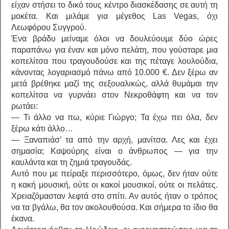
είχαν στήσει το δικό τους κέντρο διασκέδασης σε αυτή τη
μοκέτα. Και μιλάμε για μέγεθος Las Vegas, όχι
Λεωφόρου Συγγρού.
Ένα βράδυ μείναμε όλοι να δουλεύουμε δύο ώρες
παραπάνω για έναν και μόνο πελάτη, που γούσταρε μια
κοπελίτσα που τραγουδούσε και της πέταγε λουλούδια,
κάνοντας λογαριασμό πάνω από 10.000 €. Δεν ξέρω αν
μετά βρέθηκε μαζί της σεξουαλικώς, αλλά θυμάμαι την
κοπελίτσα να γυρνάει στον Νεκροθάφτη και να τον
ρωτάει:
— Τι άλλο να πω, κύριε Γιώργο; Τα έχω πει όλα, δεν
ξέρω κάτι άλλο…
— Ξαναπιάσ’ τα από την αρχή, μανίτσα. Λες και έχει
σημασία; Καψούρης είναι ο άνθρωπος — για την
καυλάντα και τη ζημιά τραγουδάς.
Αυτό που με πείραξε περισσότερο, όμως, δεν ήταν ούτε
η κακή μουσική, ούτε οι κακοί μουσικοί, ούτε οι πελάτες.
Χρειαζόμασταν λεφτά στο σπίτι. Αν αυτός ήταν ο τρόπος
να τα βγάλω, θα τον ακολουθούσα. Και σήμερα το ίδιο θα
έκανα.