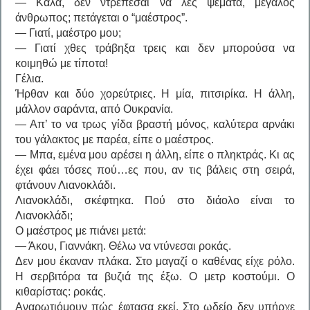
— Καλά, δεν ντρέπεσαι να λες ψέματα, μεγάλος
άνθρωπος; πετάγεται ο “μαέστρος”.
— Γιατί, μαέστρο μου;
— Γιατί χθες τράβηξα τρεις και δεν μπορούσα να
κοιμηθώ με τίποτα!
Γέλια.
Ήρθαν και δύο χορεύτριες. Η μία, πιτσιρίκα. Η άλλη,
μάλλον σαράντα, από Ουκρανία.
— Απ’ το να τρως γίδα βραστή μόνος, καλύτερα αρνάκι
του γάλακτος με παρέα, είπε ο μαέστρος.
— Μπα, εμένα μου αρέσει η άλλη, είπε ο πληκτράς. Κι ας
έχει φάει τόσες πού…ες που, αν τις βάλεις στη σειρά,
φτάνουν Λιανοκλάδι.
Λιανοκλάδι, σκέφτηκα. Πού στο διάολο είναι το
Λιανοκλάδι;
Ο μαέστρος με πιάνει μετά:
— Άκου, Γιαννάκη. Θέλω να ντύνεσαι ροκάς.
Δεν μου έκαναν πλάκα. Στο μαγαζί ο καθένας είχε ρόλο.
Η σερβιτόρα τα βυζιά της έξω. Ο μετρ κοστούμι. Ο
κιθαρίστας: ροκάς.
Αναρωτιόμουν πώς έφτασα εκεί. Στο ωδείο δεν υπήρχε