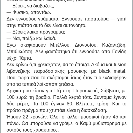
— Ξέρεις να διαβάζεις;
— Φυσικά, απαντάω.
Δεν εννοούσε γράμματα. Εννοούσε παρτιτούρα — γιατί
στην πιάτσα αυτό δεν είναι αυτονόητο.
— Ξέρεις λαϊκό πρόγραμμα;
— Ναι, παίζω και λαϊκά.
Εγώ σκεφτόμουν Μπέλλου, Διονυσίου, Καζαντζίδη,
Μπιθικώτση. Δεν φαντάστηκα ότι εννοούσε από Γονίδη
μέχρι Τάμτα.
Δεν κρίνω ό,τι χρειαζόταν, θα το έπαιζα. Ακόμα και fusion
λιβανέζικης παραδοσιακής μουσικής με black metal.
Που, τώρα που το σκέφτομαι, ίσως ήταν πιο ενδιαφέρον
από τα τυπικά λαϊκοπόπ χιτάκια.
Αρχικά μου είπαν για Πέμπτη, Παρασκευή, Σάββατο, με
100 ευρώ τη βραδιά. Πολλά λεφτά τότε. Σύντομα έγιναν
δύο μέρες. Τα 100 έγιναν 80. Βλέπετε, κρίση. Και το
πρώτο πράγμα που χτυπάει είναι η διασκέδαση.
Ήμουν 22 χρονών. Όλοι οι άλλοι μουσικοί ήταν 45 και
πάνω. Θα μπορούσε να γράψει ο Καμύ μυθιστόρημα με
αυτούς τους χαρακτήρες.