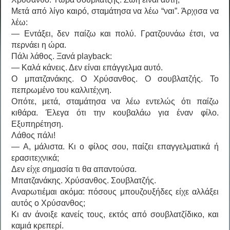
Μετά από λίγο καιρό, σταμάτησα να λέω “ναι”. Άρχισα να
λέω:
— Εντάξει, δεν παίζω και πολύ. Γρατζουνάω έτσι, να
περνάει η ώρα.
Πάλι λάθος. Ξανά playback:
— Καλά κάνεις. Δεν είναι επάγγελμα αυτό.
Ο μπατζανάκης. Ο Χρύσανθος. Ο σουβλατζής. Το
πεπρωμένο του καλλιτέχνη.
Οπότε, μετά, σταμάτησα να λέω εντελώς ότι παίζω
κιθάρα. Έλεγα ότι την κουβαλάω για έναν φίλο.
Εξυπηρέτηση.
Λάθος πάλι!
— Α, μάλιστα. Κι ο φίλος σου, παίζει επαγγελματικά ή
ερασιτεχνικά;
Δεν είχε σημασία τι θα απαντούσα.
Μπατζανάκης. Χρύσανθος. Σουβλατζής.
Αναρωτιέμαι ακόμα: πόσους μπουζουξήδες είχε αλλάξει
αυτός ο Χρύσανθος;
Κι αν άνοιξε κανείς τους, εκτός από σουβλατζίδικο, και
καμιά κρεπερί.