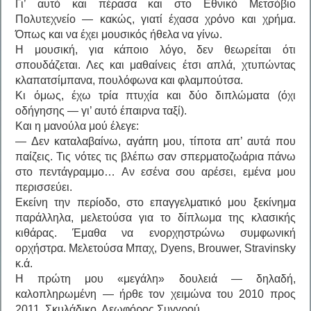
Γι’ αυτό και πέρασα και στο Εθνικό Μετσόβιο
Πολυτεχνείο — κακώς, γιατί έχασα χρόνο και χρήμα.
Όπως και να έχει μουσικός ήθελα να γίνω.
Η μουσική, για κάποιο λόγο, δεν θεωρείται ότι
σπουδάζεται. Λες και μαθαίνεις έτσι απλά, χτυπώντας
κλαπατσίμπανα, πουλόφωνα και φλαμπούτσα.
Κι όμως, έχω τρία πτυχία και δύο διπλώματα (όχι
οδήγησης — γι’ αυτό έπαιρνα ταξί).
Και η μανούλα μού έλεγε:
— Δεν καταλαβαίνω, αγάπη μου, τίποτα απ’ αυτά που
παίζεις. Τις νότες τις βλέπω σαν σπερματοζωάρια πάνω
στο πεντάγραμμο… Αν εσένα σου αρέσει, εμένα μου
περισσεύει.
Εκείνη την περίοδο, στο επαγγελματικό μου ξεκίνημα
παράλληλα, μελετούσα για το δίπλωμα της κλασικής
κιθάρας. Έμαθα να ενορχηστρώνω συμφωνική
ορχήστρα. Μελετούσα Μπαχ, Dyens, Brouwer, Stravinsky
κ.ά.
Η πρώτη μου «μεγάλη» δουλειά — δηλαδή,
καλοπληρωμένη — ήρθε τον χειμώνα του 2010 προς
2011. Σκυλάδικο, Λεωφόρος Συγγρού.