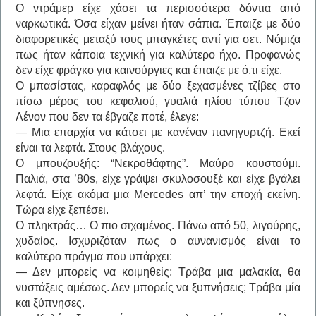
Ο ντράμερ είχε χάσει τα περισσότερα δόντια από
ναρκωτικά. Όσα είχαν μείνει ήταν σάπια. Έπαιζε με δύο
διαφορετικές μεταξύ τους μπαγκέτες αντί για σετ. Νόμιζα
πως ήταν κάποια τεχνική για καλύτερο ήχο. Προφανώς
δεν είχε φράγκο για καινούργιες και έπαιζε με ό,τι είχε.
Ο μπασίστας, καραφλός με δύο ξεχασμένες τζίβες στο
πίσω μέρος του κεφαλιού, γυαλιά ηλίου τύπου Τζον
Λένον που δεν τα έβγαζε ποτέ, έλεγε:
— Μια επαρχία να κάτσει με κανέναν πανηγυρτζή. Εκεί
είναι τα λεφτά. Στους βλάχους.
Ο μπουζουξής: “Νεκροθάφτης”. Μαύρο κουστούμι.
Παλιά, στα ’80s, είχε γράψει σκυλοσουξέ και είχε βγάλει
λεφτά. Είχε ακόμα μια Mercedes απ’ την εποχή εκείνη.
Τώρα είχε ξεπέσει.
Ο πληκτράς… Ο πιο σιχαμένος. Πάνω από 50, λιγούρης,
χυδαίος. Ισχυριζόταν πως ο αυνανισμός είναι το
καλύτερο πράγμα που υπάρχει:
— Δεν μπορείς να κοιμηθείς; Τράβα μια μαλακία, θα
νυστάξεις αμέσως. Δεν μπορείς να ξυπνήσεις; Τράβα μία
και ξύπνησες.