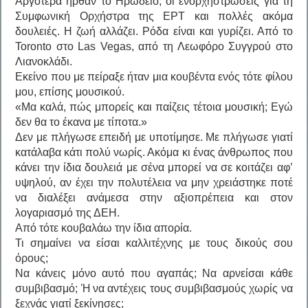
Αργότερα ήρθαν το Ηρώδειο, οι ενορχηστρώσεις για τη
Συμφωνική Ορχήστρα της ΕΡΤ και πολλές ακόμα
δουλειές. Η ζωή αλλάζει. Ρόδα είναι και γυρίζει. Από το
Toronto στο Las Vegas, από τη Λεωφόρο Συγγρού στο
Λιανοκλάδι.
Εκείνο που με πείραξε ήταν μια κουβέντα ενός τότε φίλου
μου, επίσης μουσικού.
«Μα καλά, πώς μπορείς και παίζεις τέτοια μουσική; Εγώ
δεν θα το έκανα με τίποτα.»
Δεν με πλήγωσε επειδή με υποτίμησε. Με πλήγωσε γιατί
κατάλαβα κάτι πολύ νωρίς. Ακόμα κι ένας άνθρωπος που
κάνει την ίδια δουλειά με σένα μπορεί να σε κοιτάζει αφ’
υψηλού, αν έχει την πολυτέλεια να μην χρειάστηκε ποτέ
να διαλέξει ανάμεσα στην αξιοπρέπεια και στον
λογαριασμό της ΔΕΗ.
Από τότε κουβαλάω την ίδια απορία.
Τι σημαίνει να είσαι καλλιτέχνης με τους δικούς σου
όρους;
Να κάνεις μόνο αυτό που αγαπάς; Να αρνείσαι κάθε
συμβιβασμό; Ή να αντέχεις τους συμβιβασμούς χωρίς να
ξεχνάς γιατί ξεκίνησες;