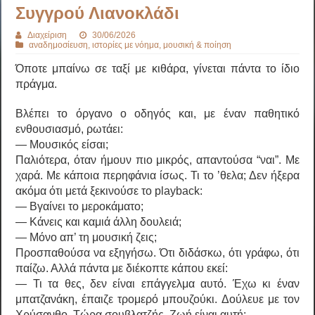
Συγγρού Λιανοκλάδι
Διαχείριση
30/06/2026
αναδημοσίευση
,
ιστορίες με νόημα
,
μουσική & ποίηση
Όποτε μπαίνω σε ταξί με κιθάρα, γίνεται πάντα το ίδιο
πράγμα.
Βλέπει το όργανο ο οδηγός και, με έναν παθητικό
ενθουσιασμό, ρωτάει:
— Μουσικός είσαι;
Παλιότερα, όταν ήμουν πιο μικρός, απαντούσα “ναι”. Με
χαρά. Με κάποια περηφάνια ίσως. Τι το ’θελα; Δεν ήξερα
ακόμα ότι μετά ξεκινούσε το playback:
— Βγαίνει το μεροκάματο;
— Κάνεις και καμιά άλλη δουλειά;
— Μόνο απ’ τη μουσική ζεις;
Προσπαθούσα να εξηγήσω. Ότι διδάσκω, ότι γράφω, ότι
παίζω. Αλλά πάντα με διέκοπτε κάπου εκεί:
— Τι τα θες, δεν είναι επάγγελμα αυτό. Έχω κι έναν
μπατζανάκη, έπαιζε τρομερό μπουζούκι. Δούλευε με τον
Χρύσανθο. Τώρα σουβλατζής. Ζωή είναι αυτή;