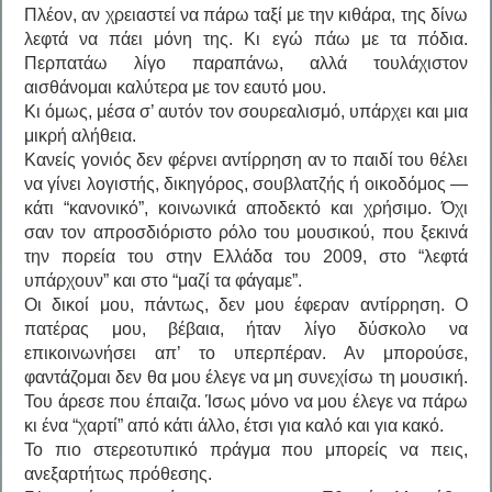
Πλέον, αν χρειαστεί να πάρω ταξί με την κιθάρα, της δίνω
λεφτά να πάει μόνη της. Κι εγώ πάω με τα πόδια.
Περπατάω λίγο παραπάνω, αλλά τουλάχιστον
αισθάνομαι καλύτερα με τον εαυτό μου.
Κι όμως, μέσα σ’ αυτόν τον σουρεαλισμό, υπάρχει και μια
μικρή αλήθεια.
Κανείς γονιός δεν φέρνει αντίρρηση αν το παιδί του θέλει
να γίνει λογιστής, δικηγόρος, σουβλατζής ή οικοδόμος —
κάτι “κανονικό”, κοινωνικά αποδεκτό και χρήσιμο. Όχι
σαν τον απροσδιόριστο ρόλο του μουσικού, που ξεκινά
την πορεία του στην Ελλάδα του 2009, στο “λεφτά
υπάρχουν” και στο “μαζί τα φάγαμε”.
Οι δικοί μου, πάντως, δεν μου έφεραν αντίρρηση. Ο
πατέρας μου, βέβαια, ήταν λίγο δύσκολο να
επικοινωνήσει απ’ το υπερπέραν. Αν μπορούσε,
φαντάζομαι δεν θα μου έλεγε να μη συνεχίσω τη μουσική.
Του άρεσε που έπαιζα. Ίσως μόνο να μου έλεγε να πάρω
κι ένα “χαρτί” από κάτι άλλο, έτσι για καλό και για κακό.
Το πιο στερεοτυπικό πράγμα που μπορείς να πεις,
ανεξαρτήτως πρόθεσης.