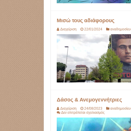
Μισώ τους αδιάφορους
Διαχείριση
22/01/2024
αναδημοσίευ
Δάσος & Ανεμογεννήτριες
Διαχείριση
24/08/2023
αναδημοσίευ
στο
Δεν επιτρέπεται σχολιασμός
Δάσος
&
Ανεμογεννήτριες