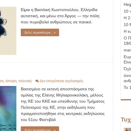
Hege
Είμαι η Βασιλική Κωστοπούλου, Ελληνίδα
10 
αυτιστική, και μένω στο Άργος — την πόλη
Η 21
που πυροβολεί ανθρώπους σε πανικό.
10 
Η ε
Δείτε περισσότερα... »
Ο Π
19/
man
Ευρ
Είνα
Όχλ
όσο
ανθ
στο
ση
,
άποψη
,
πολιτική
Δεν επιτρέπεται σχολιασμός
Υπάρχει
Το 
Βασισμένο σε εκτενή αποσπάσματα της
στρατευμένη
Τέχνη;
ομιλίας της Ελένης Μηλιαρονικολάκη, μέλους
της ΚΕ του ΚΚΕ και υπεύθυνης του Τμήματος
Πολιτισμού της ΚΕ, στην εκδήλωση που
πραγματοποιήθηκε στις κεντρικές εκδηλώσεις
Τυχ
του 51ου Φεστιβάλ
Δείτε περισσότερα... »