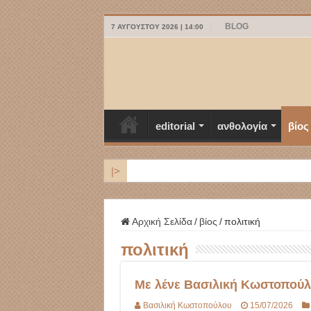
BLOG
7 ΑΥΓΟΎΣΤΟΥ 2026 | 14:00
editorial
ανθολογία
βίος
|>
ΜΥΚΟΝΟΣ
Αρχική Σελίδα
/
βίος
/
πολιτική
πολιτική
Με λένε Βασιλική Κωστοπού
Βασιλική Κωστοπούλου
15/07/2026