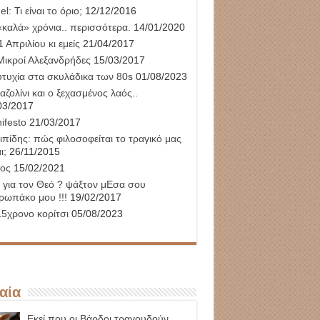
l: Τι είναι το όριο;
12/12/2016
«καλά» χρόνια.. περισσότερα.
14/01/2020
 Απριλίου κι εμείς
21/04/2017
Μικροί Αλεξανδρήδες
15/03/2017
υτυχία στα σκυλάδικα των 80s
01/08/2023
αζολίνι και ο ξεχασμένος λαός..
03/2017
ifesto
21/03/2017
ιπίδης: πώς φιλοσοφείται το τραγικό μας
ι;
26/11/2015
ος
15/02/2021
 για τον Θεό ? ψάξτον μΕσα σου
ρωπάκο μου !!!
19/02/2017
15χρονο κορίτσι
05/08/2023
αία
Εκεί που οι Βάρδοι τραγουδούν