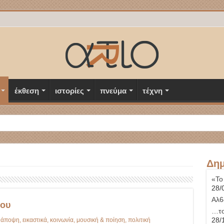
έκθεση
ιστορίες
πνεύμα
τέχνη
Δημ
«Το
28/
Αλ6
λου
…το
28/
άποψη
,
εικαστικά
,
κοινωνία
,
μουσική & ποίηση
,
πολιτική