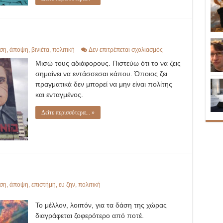
στο
ση
,
άποψη
,
βινιέτα
,
πολιτική
Δεν επιτρέπεται σχολιασμός
Μισώ
Μισώ τους αδιάφορους. Πιστεύω ότι το να ζεις
τους
αδιάφορους
σημαίνει να εντάσσεσαι κάπου. Όποιος ζει
πραγματικά δεν μπορεί να μην είναι πολίτης
και ενταγμένος.
Δείτε περισσότερα... »
ση
,
άποψη
,
επιστήμη
,
ευ ζην
,
πολιτική
Το μέλλον, λοιπόν, για τα δάση της χώρας
διαγράφεται ζοφερότερο από ποτέ.