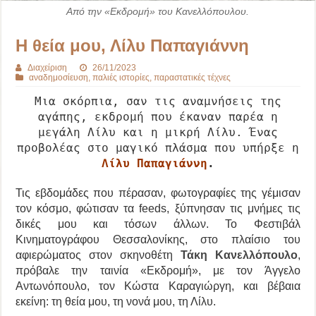
Από την «Εκδρομή» του Κανελλόπουλου.
Η θεία μου, Λίλυ Παπαγιάννη
Διαχείριση
26/11/2023
αναδημοσίευση
,
παλιές ιστορίες
,
παραστατικές τέχνες
Μια σκόρπια, σαν τις αναμνήσεις της
αγάπης, εκδρομή που έκαναν παρέα η
μεγάλη Λίλυ και η μικρή Λίλυ. Ένας
προβολέας στο μαγικό πλάσμα που υπήρξε η
Λίλυ Παπαγιάννη
.
Τις εβδομάδες που πέρασαν, φωτογραφίες της γέμισαν
τον κόσμο, φώτισαν τα feeds, ξύπνησαν τις μνήμες τις
δικές μου και τόσων άλλων. Το Φεστιβάλ
Κινηματογράφου Θεσσαλονίκης, στο πλαίσιο του
αφιερώματος στον σκηνοθέτη
Τάκη Κανελλόπουλο
,
πρόβαλε την ταινία «Εκδρομή», με τον Άγγελο
Αντωνόπουλο, τον Κώστα Καραγιώργη, και βέβαια
εκείνη: τη θεία μου, τη νονά μου, τη Λίλυ.