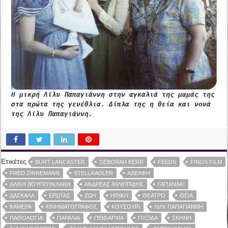
Η μικρή Λίλυ Παπαγιάννη στην αγκαλιά της μαμάς της
στα πρώτα της γενέθλια. Δίπλα της η θεία και νονά
της Λίλυ Παπαγιάννη.
Ετικέτες
BURT LANCASTER
DEBORAH KERR
FEEDS
FINOS FILM
FRED ZINNEMANN
STELLA ADLER
ΑΔΕΛΦΉ
ΑΛΊΚΗ ΒΟΥΓΙΟΥΚΛΆΚΗ
ΑΝΔΡΈΑΣ ΦΙΛΙΠΠΊΔΗΣ
ΓΑΪΤΑΝΆΚΙ
ΔΑΣΚΆΛΑ
ΈΡΩΤΑΣ
ΖΩΉ
ΗΘΙΚΉ
ΘΈΑΤΡΟ
ΘΕΊΑ
ΚΆΜΕΡΑ
ΚΙΝΗΜΑΤΟΓΡΆΦΟΣ
ΚΟΥΣΟΎΡΙ
ΛΊΛΥ ΠΑΠΑΓΙΆΝΝΗ
ΠΑΘΟΛΟΓΊΑ
ΠΑΡΑΛΊΑ
ΠΕΙΘΑΡΧΊΑ
ΠΥΞΊΔΑ
ΣΚΗΝΉ