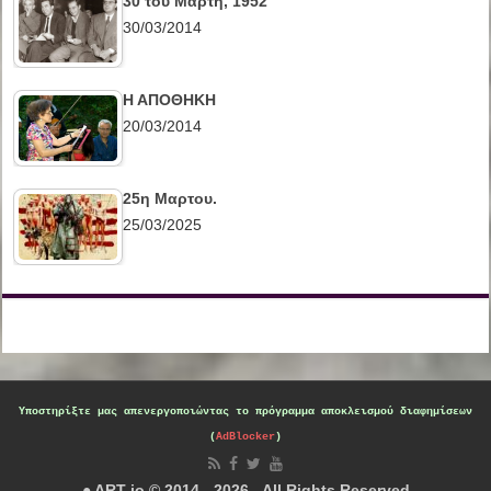
30 του Μάρτη, 1952
30/03/2014
Η ΑΠΟΘΗΚΗ
20/03/2014
25η Μαρτου.
25/03/2025
Υποστηρίξτε μας
απενεργοποιώντας το πρόγραμμα αποκλεισμού διαφημίσεων
(
AdBlocker
)
● ART-io © 2014 - 2026 - All Rights Reserved