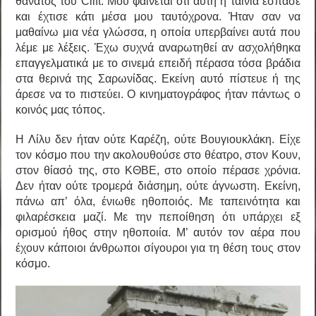
θάνατος του Clift. Μου φαίνεται ότι αυτή η ταινία έσπασε
και έχτισε κάτι μέσα μου ταυτόχρονα. Ήταν σαν να
μαθαίνω μια νέα γλώσσα, η οποία υπερβαίνει αυτά που
λέμε με λέξεις. Έχω συχνά αναρωτηθεί αν ασχολήθηκα
επαγγελματικά με το σινεμά επειδή πέρασα τόσα βράδια
στα θερινά της Σαρωνίδας. Εκείνη αυτό πίστευε ή της
άρεσε να το πιστεύει. Ο κινηματογράφος ήταν πάντως ο
κοινός μας τόπος.
Η Λίλυ δεν ήταν ούτε Καρέζη, ούτε Βουγιουκλάκη. Είχε
τον κόσμο που την ακολουθούσε στο θέατρο, στον Κουν,
στον θίασό της, στο ΚΘΒΕ, στο οποίο πέρασε χρόνια.
Δεν ήταν ούτε τρομερά διάσημη, ούτε άγνωστη. Εκείνη,
πάνω απ’ όλα, ένιωθε ηθοποιός. Με ταπεινότητα και
φιλαρέσκεια μαζί. Με την πεποίθηση ότι υπάρχει εξ
ορισμού ήθος στην ηθοποιία. Μ’ αυτόν τον αέρα που
έχουν κάποιοι άνθρωποι σίγουροι για τη θέση τους στον
κόσμο.