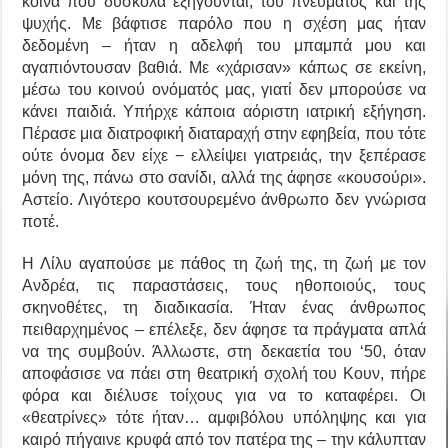
κοινά που δύσκολα εξηγούνται, του πνεύματος και της
ψυχής. Με βάφτισε παρόλο που η σχέση μας ήταν
δεδομένη – ήταν η αδελφή του μπαμπά μου και
αγαπιόντουσαν βαθιά. Με «χάρισαν» κάπως σε εκείνη,
μέσω του κοινού ονόματός μας, γιατί δεν μπορούσε να
κάνει παιδιά. Υπήρχε κάποια αόριστη ιατρική εξήγηση.
Πέρασε μια διατροφική διαταραχή στην εφηβεία, που τότε
ούτε όνομα δεν είχε − ελλείψει γιατρειάς, την ξεπέρασε
μόνη της, πάνω στο σανίδι, αλλά της άφησε «κουσούρι».
Αστείο. Λιγότερο κουτσουρεμένο άνθρωπο δεν γνώρισα
ποτέ.
Η Λίλυ αγαπούσε με πάθος τη ζωή της, τη ζωή με τον
Ανδρέα, τις παραστάσεις, τους ηθοποιούς, τους
σκηνοθέτες, τη διαδικασία. Ήταν ένας άνθρωπος
πειθαρχημένος – επέλεξε, δεν άφησε τα πράγματα απλά
να της συμβούν. Άλλωστε, στη δεκαετία του ‘50, όταν
αποφάσισε να πάει στη θεατρική σχολή του Κουν, πήρε
φόρα και διέλυσε τοίχους για να το καταφέρει. Οι
«θεατρίνες» τότε ήταν… αμφιβόλου υπόληψης και για
καιρό πήγαινε κρυφά από τον πατέρα της – την κάλυπταν