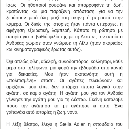
ίσως. Οι ηθοποιοί ρουφάνε και απορροφάνε τη ζωή,
κρατώντας και μια παράξενη απόσταση, για να την
ξεράσουν μετά όλη μαζί στη σκηνή ή μπροστά στην
κάμερα. Οι δικές της ιστορίες ήταν πάντα υπέροχες, η
αφήγηση εξαιρετική, λαμπερή. Κάποτε τη ρώτησα με
απορία για τη βαθιά φιλία της με τη Δέσπω, την οποία ο
Ανδρέας χώρισε όταν γνώρισε τη Λίλυ (ήταν ακαριαίος
και κινηματογραφικός έρωτας αυτός).
Όχι απλώς φίλη, αδελφή, συνοδοιπόρος, κολλητάρι, κάθε
μέρα στο τηλέφωνο, μια φορά την εβδομάδα από κοντά
για δεκαετίες. Μου ήταν ακατανόητη αυτή η
«πολιτισμένη» στάση. Οι αγάπες τελειώνουν και
αρχίζουν, μου είπε, δεν υπάρχει τίποτα λογικό στην
αγάπη, σε καμία αγάπη. Η αγάπη μου για τον Ανδρέα
γέννησε την αγάπη μου για τη Δέσπω. Εκείνη κατάλαβε
πόσο την αγάπησα και με αγάπησε κι αυτή. Ένα
γαϊτανάκι από ιστορίες η ζωή, νονά.
Η λέξη θέατρο, έλεγε η Stella Adler, η σπουδαία του