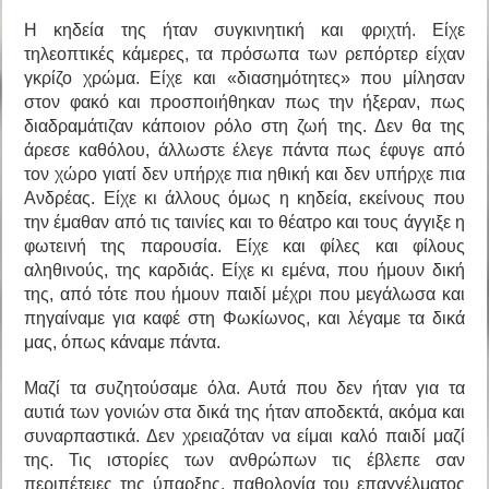
Η κηδεία της ήταν συγκινητική και φριχτή. Είχε
τηλεοπτικές κάμερες, τα πρόσωπα των ρεπόρτερ είχαν
γκρίζο χρώμα. Είχε και «διασημότητες» που μίλησαν
στον φακό και προσποιήθηκαν πως την ήξεραν, πως
διαδραμάτιζαν κάποιον ρόλο στη ζωή της. Δεν θα της
άρεσε καθόλου, άλλωστε έλεγε πάντα πως έφυγε από
τον χώρο γιατί δεν υπήρχε πια ηθική και δεν υπήρχε πια
Ανδρέας. Είχε κι άλλους όμως η κηδεία, εκείνους που
την έμαθαν από τις ταινίες και το θέατρο και τους άγγιξε η
φωτεινή της παρουσία. Είχε και φίλες και φίλους
αληθινούς, της καρδιάς. Είχε κι εμένα, που ήμουν δική
της, από τότε που ήμουν παιδί μέχρι που μεγάλωσα και
πηγαίναμε για καφέ στη Φωκίωνος, και λέγαμε τα δικά
μας, όπως κάναμε πάντα.
Μαζί τα συζητούσαμε όλα. Αυτά που δεν ήταν για τα
αυτιά των γονιών στα δικά της ήταν αποδεκτά, ακόμα και
συναρπαστικά. Δεν χρειαζόταν να είμαι καλό παιδί μαζί
της. Τις ιστορίες των ανθρώπων τις έβλεπε σαν
περιπέτειες της ύπαρξης, παθολογία του επαγγέλματος