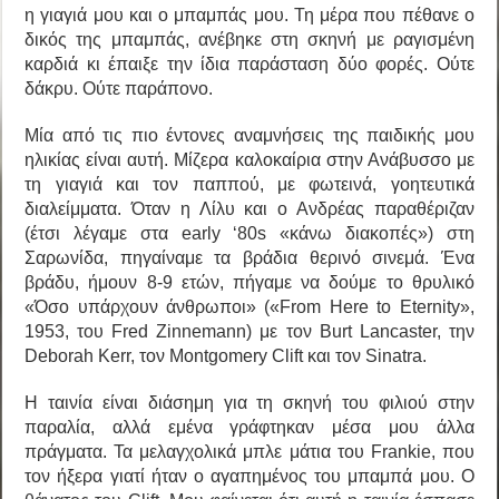
η γιαγιά μου και ο μπαμπάς μου. Τη μέρα που πέθανε ο
δικός της μπαμπάς, ανέβηκε στη σκηνή με ραγισμένη
καρδιά κι έπαιξε την ίδια παράσταση δύο φορές. Ούτε
δάκρυ. Ούτε παράπονο.
Μία από τις πιο έντονες αναμνήσεις της παιδικής μου
ηλικίας είναι αυτή. Μίζερα καλοκαίρια στην Ανάβυσσο με
τη γιαγιά και τον παππού, με φωτεινά, γοητευτικά
διαλείμματα. Όταν η Λίλυ και ο Ανδρέας παραθέριζαν
(έτσι λέγαμε στα early ‘80s «κάνω διακοπές») στη
Σαρωνίδα, πηγαίναμε τα βράδια θερινό σινεμά. Ένα
βράδυ, ήμουν 8-9 ετών, πήγαμε να δούμε το θρυλικό
«Όσο υπάρχουν άνθρωποι» («From Here to Eternity»,
1953, του Fred Zinnemann) με τον Burt Lancaster, την
Deborah Kerr, τον Montgomery Clift και τον Sinatra.
Η ταινία είναι διάσημη για τη σκηνή του φιλιού στην
παραλία, αλλά εμένα γράφτηκαν μέσα μου άλλα
πράγματα. Τα μελαγχολικά μπλε μάτια του Frankie, που
τον ήξερα γιατί ήταν ο αγαπημένος του μπαμπά μου. Ο