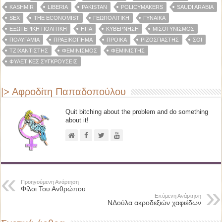
KASHMIR
LIBERIA
PAKISTAN
POLICYMAKERS
SAUDI ARABIA
SEX
THE ECONOMIST
ΓΕΩΠΟΛΙΤΙΚΉ
ΓΥΝΑΊΚΑ
ΕΞΩΤΕΡΙΚΉ ΠΟΛΙΤΙΚΉ
ΗΠΑ
ΚΥΒΈΡΝΗΣΗ
ΜΙΣΟΓΥΝΙΣΜΌΣ
ΠΟΛΥΓΑΜΊΑ
ΠΡΑΞΙΚΌΠΗΜΑ
ΠΡΟΊΚΑ
ΡΙΖΟΣΠΆΣΤΗΣ
ΣΌΙ
ΤΖΙΧΑΝΤΙΣΤΉΣ
ΦΕΜΙΝΙΣΜΌΣ
ΦΕΜΙΝΙΣΤΉΣ
ΦΥΛΕΤΙΚΈΣ ΣΥΓΚΡΟΎΣΕΙΣ
|> Αφροδίτη Παπαδοπούλου
Quit bitching about the problem and do something
about it!
Προηγούμενη Ανάρτηση
Φίλοι Του Ανθρώπου
Επόμενη Ανάρτηση
ΝΔούλα ακροδεξιών χαφιέδων