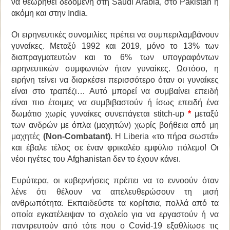
να θεωρηθεί δεδομένη στη
Saudi Arabia
, στο
Pakistan
ή
ακόμη και στην
India
.
Οι ειρηνευτικές συνομιλίες πρέπει να συμπεριλαμβάνουν
γυναίκες. Μεταξύ 1992 και 2019, μόνο το 13% των
διαπραγματευτών και το 6% των υπογραφόντων
ειρηνευτικών συμφωνιών ήταν γυναίκες. Ωστόσο, η
ειρήνη τείνει να διαρκέσει περισσότερο όταν οι γυναίκες
είναι στο τραπέζι… Αυτό μπορεί να συμβαίνει επειδή
είναι πιο έτοιμες να συμβιβαστούν ή ίσως επειδή ένα
δωμάτιο χωρίς γυναίκες συνεπάγεται stitch-up
*
μεταξύ
των ανδρών με όπλα (μαχητών) χωρίς βοήθεια από
μη
μαχητές
(Non-Combatant)
. Η Liberia «το πήρα σωστά»
και έβαλε τέλος σε έναν φρικαλέο εμφύλιο πόλεμο! Οι
νέοι ηγέτες του Afghanistan δεν το έχουν κάνει.
Ευρύτερα, οι κυβερνήσεις πρέπει να το εννοούν όταν
λένε ότι θέλουν να απελευθερώσουν τη μισή
ανθρωπότητα. Εκπαιδεύστε τα κορίτσια, πολλά από τα
οποία εγκατέλειψαν το σχολείο για να εργαστούν ή να
παντρευτούν από τότε που ο Covid-19 εξαθλίωσε τις