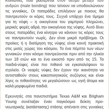
Κοινωνίες που βασίζονται
στον δεσμό μεταξύ των
ανδρών
(
male bonding
)
που τείνουν να υποδουλώνουν
τις γυναίκες. Οι πατεράδες επιλέγουν με ποιους θα
παντρευτούν οι κόρες τους. Συχνά υπάρχει ένα τίμημα
για τη νύφη – η οικογένεια του γαμπρού πληρώνει,
μερικές φορές αδρά, την οικογένεια της νύφης. Αυτό δίνει
στους πατεράδες ένα κίνητρο να κάνουν τις κόρες τους
να παντρευτούν νωρίς. Δεν είναι μικρό πρόβλημα. Οι
προίκες ή η διατίμηση της νύφης είναι κοινή πρακτική
στις μισές χώρες του κόσμου. Το ένα πέμπτο των νέων
γυναικών στον κόσμο παντρεύονται πριν από την ηλικία
των 18 ετών και το ένα εικοστό πριν από τις 15. Τα
παιδιά-νύφες είναι πιο πιθανό να εγκαταλείψουν το
σχολείο. Οι νεαρές νύφες δεν έχουν την ικανότητα να
αντισταθούν στους κακοποιητικούς συζύγους και είναι
λίγες οι πιθανότητες να μεγαλώσουν ως υγιή άτομα και
καλά μορφωμένα παιδιά.
Ερευνητές στα πανεπιστήμια
Texas A&M
και Brigham
Young συνέταξαν έναν παγκόσμιο δείκτη προ-
νεωτερικής (κατάστασης) στάσης απέναντι στις γυναίκες