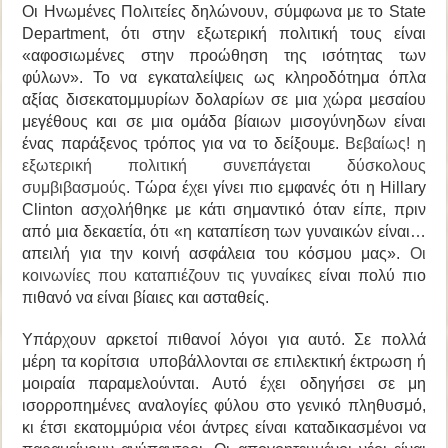
Οι Ηνωμένες Πολιτείες δηλώνουν, σύμφωνα με το
State
Department, ότι
στην εξωτερική πολιτική τους είναι
«αφοσιωμένες στην προώθηση της ισότητας των
φύλων».
Το να εγκαταλείψεις ως κληροδότημα
όπλα
αξίας δισεκατομμυρίων δολαρίων σε μια χώρα μεσαίου
μεγέθους και σε μια ομάδα βίαιων
μισογύνηδων
είναι
ένας παράξενος τρόπος για να το δείξουμε.
Βεβαίως! η
εξωτερική πολιτική συνεπάγεται δύσκολους
συμβιβασμούς
. Τώρα έχει γίνει πιο εμφανές ότι η Hillary
Clinton ασχολήθηκε με κάτι σημαντικό όταν είπε, πριν
από μια δεκαετία, ότι «η καταπίεση των γυναικών είναι…
απειλή για την κοινή ασφάλεια του κόσμου μας».
Οι
κοινωνίες που καταπιέζουν τις γυναίκες
είναι πολύ πιο
πιθανό να είναι βίαιες και ασταθείς.
Υπάρχουν αρκετοί πιθανοί λόγοι για αυτό. Σε πολλά
μέρη τα κορίτσια
υποβάλλονται σε επιλεκτική έκτρωση ή
μοιραία παραμελούνται. Αυτό έχει οδηγήσει σε μη
ισορροπημένες αναλογίες φύλου στο γενικό πληθυσμό,
κι έτσι εκατομμύρια νέοι άντρες είναι καταδικασμένοι να