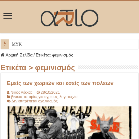
ΜΥΚΟΝΟΣ
Αρχική Σελίδα
/
Ετικέτα:
φεμινισμός
Ετικέτα >
φεμινισμός
Εμείς των χωριών και εσείς των πόλεων
Νίκος Λέκκας
28/10/2021
βινιέτα
,
ιστορίες για αγρίους
,
λογοτεχνία
στο
Δεν επιτρέπεται σχολιασμός
Εμείς
των
χωριών
και
εσείς
των
πόλεων