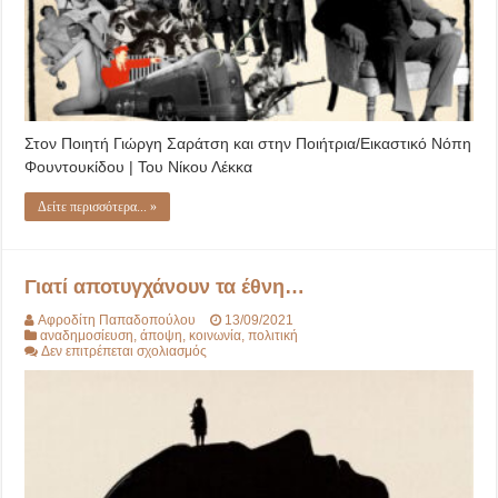
Στον Ποιητή Γιώργη Σαράτση και στην Ποιήτρια/Εικαστικό Νόπη
Φουντουκίδου | Του Νίκου Λέκκα
Δείτε περισσότερα... »
Γιατί αποτυγχάνουν τα έθνη…
Αφροδίτη Παπαδοπούλου
13/09/2021
αναδημοσίευση
,
άποψη
,
κοινωνία
,
πολιτική
στο
Δεν επιτρέπεται σχολιασμός
Γιατί
αποτυγχάνουν
τα
έθνη…