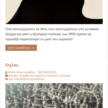
Γιατί αποτυγχάνουν τα έθνη που αποτυγχάνουν στο γυναικείο
ζήτημα και γιατί η εξωτερική πολιτική των ΗΠΑ πρέπει να
προσέξει περισσότερο το μισό του ουρανού!
Δείτε περισσότερα... »
Όχλος
Νόπη Φουντουκίδου
15/02/2021
άποψη
,
ιστορίες για αγρίους
,
κοινωνία
,
πολιτική
στο
Δεν επιτρέπεται σχολιασμός
Όχλος