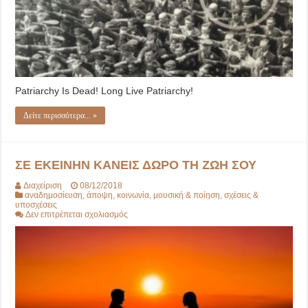
Patriarchy Is Dead! Long Live Patriarchy!
Δείτε περισσότερα... »
ΣΕ ΕΚΕΙΝΗΝ ΚΑΝΕΙΣ ΔΩΡΟ ΤΗ ΖΩΗ ΣΟΥ
Διαχείριση
08/12/2018
αναδημοσίευση
,
άποψη
,
κοινωνία
,
μουσική & ποίηση
,
σχέσεις &
υποσχέσεις
στο
Δεν επιτρέπεται σχολιασμός
ΣΕ
ΕΚΕΙΝΗΝ
ΚΑΝΕΙΣ
ΔΩΡΟ
ΤΗ
ΖΩΗ
ΣΟΥ