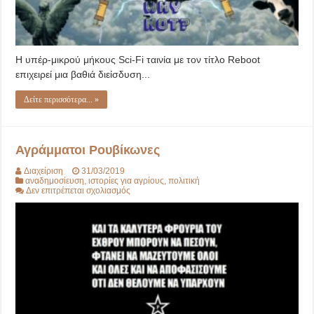
Η υπέρ-μικρού μήκους Sci-Fi ταινία με τον τίτλο Reboot
επιχειρεί μια βαθιά διείσδυση...
Δείτε περισσότερα... »
Αγράμματοι Ρουβίκωνες
Διαχείριση
31/03/2019
αναδημοσίευση
,
ιστορίες για αγρίους
,
πολιτική
στο
Δεν επιτρέπεται σχολιασμός
Αγράμματοι
Ρουβίκωνες