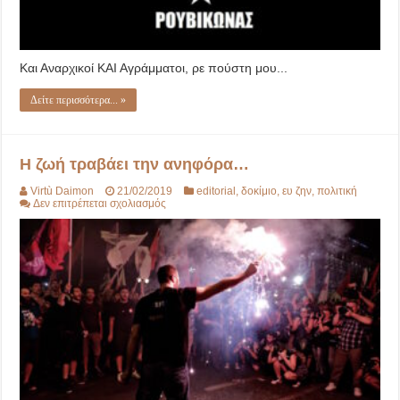
Και Αναρχικοί ΚΑΙ Αγράμματοι, ρε πούστη μου...
Δείτε περισσότερα... »
Η ζωή τραβάει την ανηφόρα…
Virtù Daimon
21/02/2019
editorial
,
δοκίμιο
,
ευ ζην
,
πολιτική
στο
Δεν επιτρέπεται σχολιασμός
Η
ζωή
τραβάει
την
ανηφόρα…