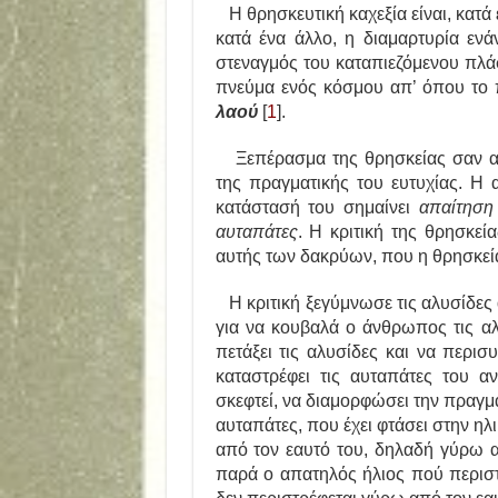
Η θρησκευτική καχεξία είναι, κατά 
κατά ένα άλλο, η διαμαρτυρία ενά
στεναγμός του καταπιεζόμενου πλά
πνεύμα ενός κόσμου απ’ όπου το π
λαού
[
1
].
Ξεπέρασμα της θρησκείας σαν απα
της πραγματικής του ευτυχίας. Η 
κατάστασή του σημαίνει
απαίτηση
αυταπάτες
. Η κριτική της θρησκεία
αυτής των δακρύων, που η θρησκεία
Η κριτική ξεγύμνωσε τις αλυσίδες 
για να κουβαλά ο άνθρωπος τις αλ
πετάξει τις αλυσίδες και να περισ
καταστρέφει τις αυταπάτες του α
σκεφτεί, να διαμορφώσει την πραγ
αυταπάτες, που έχει φτάσει στην ηλ
από τον εαυτό του, δηλαδή γύρω α
παρά ο απατηλός ήλιος πού περι