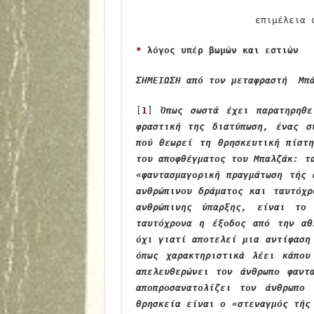
επιμέλεια
*
λόγος υπέρ βωμών και εστιών
ΣΗΜΕΙΩΣΗ από τον μεταφραστή Μπά
[
1
]
Όπως σωστά έχει παρατηρηθ
φραστική της διατύπωση, ένας σ
πού θεωρεί τη θρησκευτική πίστ
του αποφθέγματος του Μπαλζάκ: τ
«φαντασμαγορική πραγμάτωση τής 
ανθρώπινου δράματος και ταυτόχρ
ανθρώπινης ύπαρξης, είναι το 
ταυτόχρονα η έξοδος από την αθ
όχι γιατί αποτελεί μια αντίφαση
όπως χαρακτηριστικά λέει κάπο
απελευθερώνει τον άνθρωπο φαντ
αποπροσανατολίζει τον άνθρωπο
θρησκεία είναι ο «στεναγμός τής