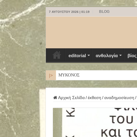
BLOG
7 ΑΥΓΟΎΣΤΟΥ 2026 | 01:19
editorial
ανθολογία
βίος
|>
ΜΥΚΟΝΟΣ
Αρχική Σελίδα
/
έκθεση
/
αναδημοσίευση
/