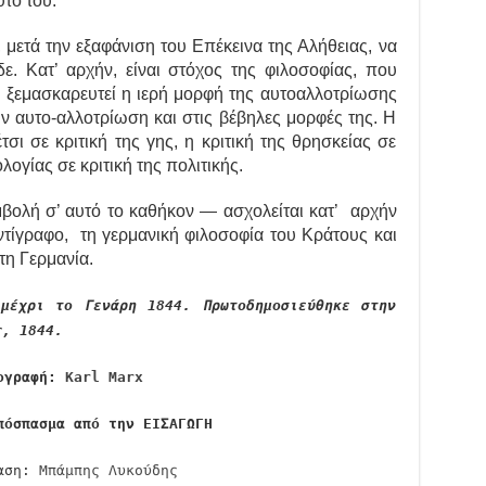
τό του.
 μετά την εξαφάνιση του Επέκεινα της Αλήθειας, να
ε. Κατ’ αρχήν, είναι στόχος της φιλοσοφίας, που
ς ξεμασκαρευτεί η ιερή μορφή της αυτοαλλοτρίωσης
ν αυτο-αλλοτρίωση και στις βέβηλες μορφές της. Η
τσι σε κριτική της γης, η κριτική της θρησκείας σε
ολογίας σε κριτική της πολιτικής.
ολή σ’ αυτό το καθήκον — ασχολείται κατ’ αρχήν
ντίγραφο, τη γερμανική φιλοσοφία του Κράτους και
τη Γερμανία.
μέχρι το Γενάρη 1844. Πρωτοδημοσιεύθηκε στην
r, 1844.
ογραφή:
Karl Marx
πόσπασμα από την ΕΙΣΑΓΩΓΗ
ραση:
Μπάμπης Λυκούδης