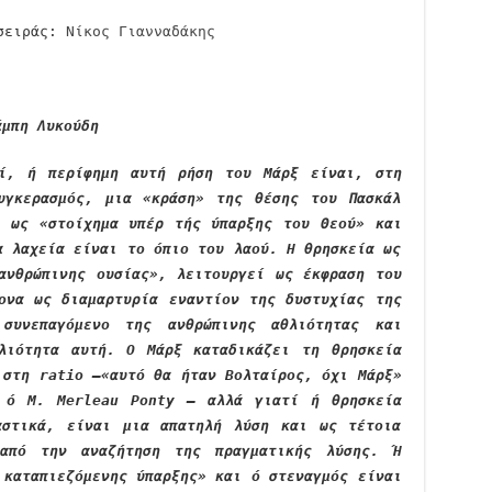
 σειράς:
Νίκος Γιανναδάκης
μπη Λυκούδη
εί, ή περίφημη αυτή ρήση του Μάρξ είναι, στη
υγκερασμός, μια «κράση» της θέσης του Πασκάλ
η ως «στοίχημα υπέρ τής ύπαρξης του Θεού» και
α λαχεία είναι το όπιο του λαού. Η θρησκεία ως
ανθρώπινης ουσίας», λειτουργεί ως έκφραση του
ονα ως διαμαρτυρία εναντίον της δυστυχίας της
συνεπαγόμενο της ανθρώπινης αθλιότητας και
λιότητα αυτή. Ο Μάρξ καταδικάζει τη θρησκεία
 στη ratio —«αυτό θα ήταν Βολταίρος, όχι Μάρξ»
υ ό Μ. Merleau Ponty — αλλά γιατί ή θρησκεία
αστικά, είναι μια απατηλή λύση και ως τέτοια
 από την αναζήτηση της πραγματικής λύσης. Ή
 καταπιεζόμενης ύπαρξης» και ό στεναγμός είναι