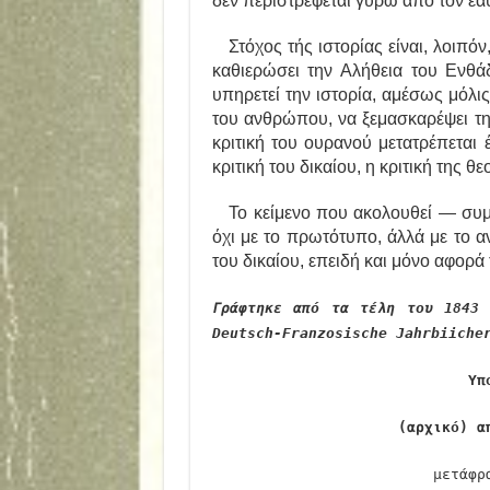
δεν περιστρέφεται γύρω από τον εαυ
Στόχος τής ιστορίας είναι, λοιπόν,
καθιερώσει την Αλήθεια του Ενθάδ
υπηρετεί την ιστορία, αμέσως μόλι
του ανθρώπου, να ξεμασκαρέψει τη
κριτική του ουρανού μετατρέπεται έ
κριτική του δικαίου, η κριτική της θε
Το κείμενο που ακολουθεί — συμβ
όχι με το πρωτότυπο, άλλά με το α
του δικαίου, επειδή και μόνο αφορά 
Γράφτηκε από τα τέλη του 1843 
Deutsch-Franzosische Jahrbiiche
Υπ
(αρχικό) α
μετάφ