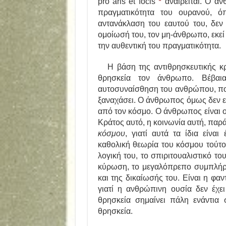
pro aris et focis
*
αναιρείται. Ο άν
πραγματικότητα του ουρανού, 
αντανάκλαση του εαυτού του, δεν 
ομοίωσή του, τον μη-άνθρωπο, εκεί
την αυθεντική του πραγματικότητα.
Η βάση της αντιθρησκευτικής κρι
θρησκεία τον άνθρωπο. Βέβαι
αυτοσυναίσθηση του ανθρώπου, που 
ξαναχάσει. Ο άνθρωπος όμως δεν ε
από τον κόσμο. Ο άνθρωπος είναι 
Κράτος αυτό, η κοινωνία αυτή, παρ
κόσμου
, γιατί αυτά τα ίδια είναι
καθολική θεωρία του κόσμου τούτο
λογική του, το σπιριτουαλιστικό το
κύρωση, το μεγαλόπρεπο συμπλήρω
και της δικαίωσής του. Είναι η φ
γιατί η ανθρώπινη ουσία δεν έχε
θρησκεία σημαίνει πάλη ενάντια
θρησκεία.