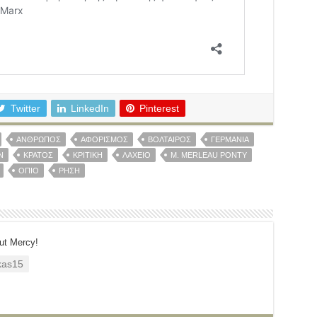
Twitter
LinkedIn
Pinterest
ΆΝΘΡΩΠΟΣ
ΑΦΟΡΙΣΜΌΣ
ΒΟΛΤΑΊΡΟΣ
ΓΕΡΜΑΝΊΑ
Ν
ΚΡΆΤΟΣ
ΚΡΙΤΙΚΉ
ΛΑΧΕΊΟ
Μ. MERLEAU PONTY
ΌΠΙΟ
ΡΉΣΗ
ut Mercy!
as15