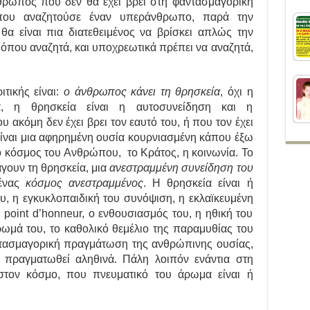
θρωπος που δεν θα έχει βρει στη φαντασμαγορική
όπου αναζητούσε έναν υπεράνθρωπο, παρά την
θα είναι πια διατεθειμένος να βρίσκει απλώς την
 όπου αναζητά, και υποχρεωτικά πρέπει να αναζητά,
τικής είναι:
ο άνθρωπος κάνει τη θρησκεία
, όχι η
α, η θρησκεία είναι η αυτοσυνείδηση και η
ακόμη δεν έχει βρει τον εαυτό του, ή που τον έχει
ίναι μια αφηρημένη ουσία κουρνιασμένη κάπου έξω
ο κόσμος του Ανθρώπου, το Κράτος, η κοινωνία. Το
άγουν τη θρησκεία, μια
ανεστραμμένη συνείδηση του
 ένας
κόσμος ανεστραμμένος
. Η θρησκεία είναι ή
υ, η εγκυκλοπαιδική του συνόψιση, η εκλαϊκευμένη
υ point d’honneur, ο ενθουσιασμός του, η ηθική του
μά του, το καθολικό θεμέλιο της παραμυθίας του
αντασμαγορική πραγμάτωση της ανθρώπινης ουσίας,
ι πραγματωθεί αληθινά. Πάλη λοιπόν ενάντια στη
 στον κόσμο, που πνευματικό του άρωμα είναι ή