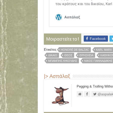
Facebook
Μοιραστείτε το !
Ετικέτες
HONORÉ DE BALZAC
KARL MARX
ΔΊΚΑΙΟ
ΘΕΌΣ
ΘΡΗΣΚΕΊΑ
ΚΑΘΉΚΟ
ΜΠΆΜΠΗΣ ΛΥΚΟΎΔΗΣ
ΝΊΚΟΣ ΓΙΑΝΝΑΔΆΚΗΣ
|> Ασπάλαξ
Pegging & Trolling Witho
@aspalak