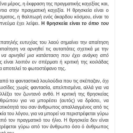
ένα μέρος, η έκφραση της πραγματικής καχεξίας και,
ντια στην πραγματική καχεξία. Η θρησκεία είναι ο
σματος, η θαλπωρή ενός άκαρδου κόσμου, είναι το
νεύμα έχει λείψει.
Η θρησκεία είναι
το όπιο του
τηλής ευτυχίας του λαού σημαίνει την απαίτηση
απαίτηση να αρνηθεί τις αυταπάτες σχετικά με την
 να αρνηθεί μια κατάσταση που έχει ανάγκη από
ς είναι λοιπόν εν σπέρματι ή κριτική της κοιλάδας
 αποτελεί το φωτοστέφανο της.
από τα φανταστικά λουλούδια που τις σκέπαζαν, όχι
υσίδες χωρίς φαντασία, απελπισμένα, αλλά για να
υλλέξει τον ζωντανό ανθό. Η κριτική της θρησκείας
νθρώπου για να μπορέσει (αυτός) να δράσει, να
ματικότητά του σαν άνθρωπος απαλλαγμένος από τις
ικία του λόγου, για να μπορεί να περιστρέφεται γύρω
πό τον πραγματικό του ήλιο. Η θρησκεία δεν είναι
στρέφεται γύρω από τον άνθρωπο όσο ό άνθρωπος