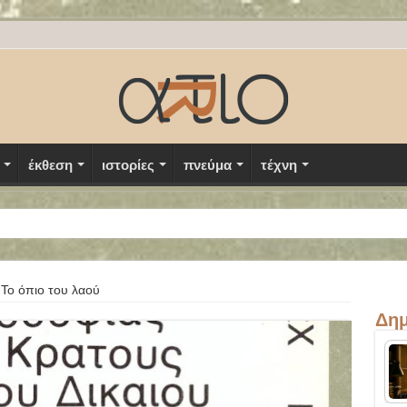
έκθεση
ιστορίες
πνεύμα
τέχνη
Το όπιο του λαού
Δημ