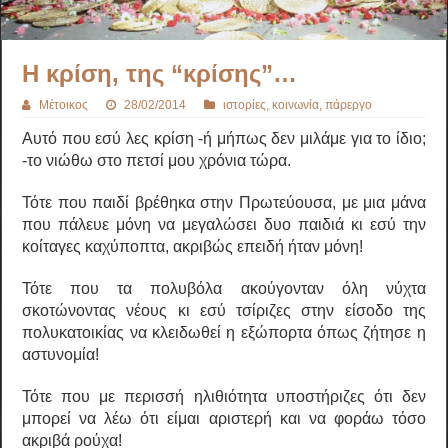
Η κρίση, της “κρίσης”…
Μέτοικος
28/02/2014
ιστορίες
,
κοινωνία
,
πάρεργο
Αυτό που εσύ λες κρίση -ή μήπως δεν μιλάμε για το ίδιο;
-το νιώθω στο πετσί μου χρόνια τώρα.
Τότε που παιδί βρέθηκα στην Πρωτεύουσα, με μια μάνα
που πάλευε μόνη να μεγαλώσει δυο παιδιά κι εσύ την
κοίταγες καχύποπτα, ακριβώς επειδή ήταν μόνη!
Τότε που τα πολυβόλα ακούγονταν όλη νύχτα
σκοτώνοντας νέους κι εσύ τσίριζες στην είσοδο της
πολυκατοικίας να κλειδωθεί η εξώπορτα όπως ζήτησε η
αστυνομία!
Τότε που με περισσή ηλιθιότητα υποστήριζες ότι δεν
μπορεί να λέω ότι είμαι αριστερή και να φοράω τόσο
ακριβά ρούχα!