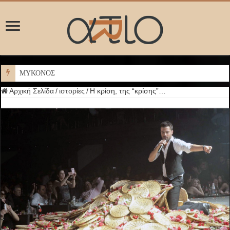
ΜΥΚΟΝΟΣ
Αρχική Σελίδα
/
ιστορίες
/
Η κρίση, της “κρίσης”…