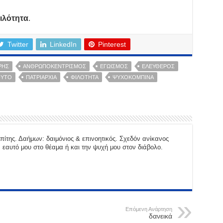
ιλότητα
.
Twitter
LinkedIn
Pinterest
ΡΗΣ
ΑΝΘΡΩΠΟΚΕΝΤΡΙΣΜΌΣ
ΕΓΩΙΣΜΌΣ
ΕΛΕΎΘΕΡΟΣ
ΥΤΟ
ΠΑΤΡΙΑΡΧΊΑ
ΦΙΛΌΤΗΤΑ
ΨΥΧΟΚΟΜΠΊΝΑ
πίτης. Δαήμων: δαιμόνιος & επινοητικός. Σχεδόν ανίκανος
εαυτό μου στο θέαμα ή και την ψυχή μου στον διάβολο.
Επόμενη Ανάρτηση
δανεικά