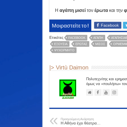
Η
αγάπη
μισεί
τον
έρωτα
και την
φ
Facebook
Μοιραστείτε το !
Ετικέτες
FACEBOOK
ΑΓΆΠΗ
ΑΓΑΠΗΣΙΆ
ΕΞΟΥΣΊΑ
ΈΡΩΤΑΣ
ΜΊΣΟΣ
ΟΡΜΈΜΦ
ΨΥΧΌΡΜΗΤΟ
|> Virtù Daimon
Πολυτεχνίτης και ερημοσ
όμως να «πουλήσω» τον 
Προηγούμενη Ανάρτηση
Η Αθήνα έχει θέατρα…