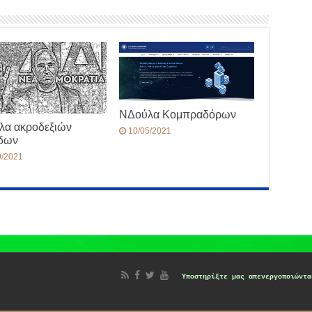
ΝΔούλα Κομπραδόρων
λα ακροδεξιών
10/05/2021
έδων
9/2021
d
Υποστηρίξτε μας
απενεργοποιώντα