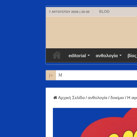
BLOG
7 ΑΥΓΟΎΣΤΟΥ 2026 | 20:30
editorial
ανθολογία
βίος
|>
ΜΥΚΟΝΟΣ
Αρχική Σελίδα
/
ανθολογία
/
δοκίμιο
/
Η αγ