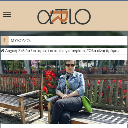
ΜΥΚΟΝΟΣ
Αρχική Σελίδα
/
ιστορίες
/
ιστορίες για αγρίους
/
Όλα είναι δρόμος….