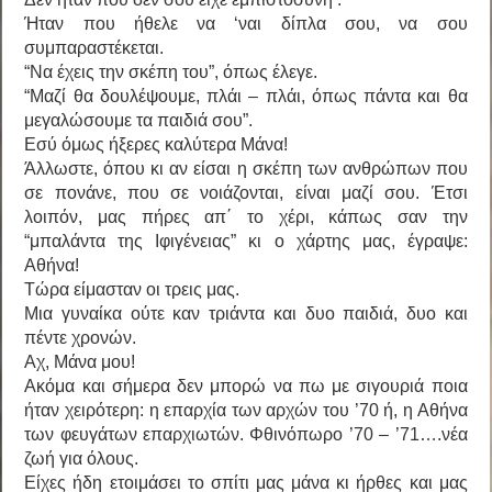
Ήταν που ήθελε να ‘ναι δίπλα σου, να σου
συμπαραστέκεται.
“Να έχεις την σκέπη του”, όπως έλεγε.
“Μαζί θα δουλέψουμε, πλάι – πλάι, όπως πάντα και θα
μεγαλώσουμε τα παιδιά σου”.
Εσύ όμως ήξερες καλύτερα Μάνα!
Άλλωστε, όπου κι αν είσαι η σκέπη των ανθρώπων που
σε πονάνε, που σε νοιάζονται, είναι μαζί σου. Έτσι
λοιπόν, μας πήρες απ΄ το χέρι, κάπως σαν την
“μπαλάντα της Ιφιγένειας” κι ο χάρτης μας, έγραψε:
Αθήνα!
Τώρα είμασταν οι τρεις μας.
Μια γυναίκα ούτε καν τριάντα και δυο παιδιά, δυο και
πέντε χρονών.
Αχ, Μάνα μου!
Ακόμα και σήμερα δεν μπορώ να πω με σιγουριά ποια
ήταν χειρότερη: η επαρχία των αρχών του ’70 ή, η Αθήνα
των φευγάτων επαρχιωτών. Φθινόπωρο ’70 – ’71….νέα
ζωή για όλους.
Είχες ήδη ετοιμάσει το σπίτι μας μάνα κι ήρθες και μας