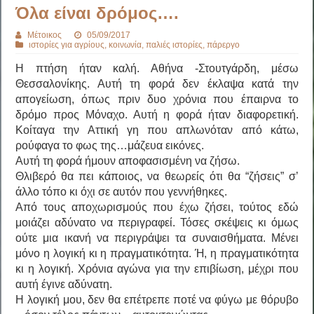
Όλα είναι δρόμος….
Μέτοικος
05/09/2017
ιστορίες για αγρίους
,
κοινωνία
,
παλιές ιστορίες
,
πάρεργο
Η πτήση ήταν καλή. Αθήνα -Στουτγάρδη, μέσω
Θεσσαλονίκης. Αυτή τη φορά δεν έκλαψα κατά την
απογείωση, όπως πριν δυο χρόνια που έπαιρνα το
δρόμο προς Μόναχο. Αυτή η φορά ήταν διαφορετική.
Κοίταγα την Αττική γη που απλωνόταν από κάτω,
ρούφαγα το φως της…μάζευα εικόνες.
Αυτή τη φορά ήμουν αποφασισμένη να ζήσω.
Θλιβερό θα πει κάποιος, να θεωρείς ότι θα “ζήσεις” σ’
άλλο τόπο κι όχι σε αυτόν που γεννήθηκες.
Από τους αποχωρισμούς που έχω ζήσει, τούτος εδώ
μοιάζει αδύνατο να περιγραφεί. Τόσες σκέψεις κι όμως
ούτε μια ικανή να περιγράψει τα συναισθήματα. Μένει
μόνο η λογική κι η πραγματικότητα. Ή, η πραγματικότητα
κι η λογική. Χρόνια αγώνα για την επιβίωση, μέχρι που
αυτή έγινε αδύνατη.
Η λογική μου, δεν θα επέτρεπε ποτέ να φύγω με θόρυβο