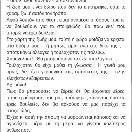
– όσον τέλος πάντων – αυτοκτονώντας.
Η ζωή μου είναι δώρο που δεν το επιστρέφω, ούτε το
χαραμίζω μ’ αυτόν τον τρόπο.
Αφού λοιπόν από θέση, είμαι ανάμεσα σ’ όσους πρέπει
να δουλεύουν για τα στοιχειώδη, θα πάω εκεί που
μπορώ να έχω δουλειά.
Στο χάρτη της ζωής μου, τούτη η χώρα μοιάζει να έρχεται
στο δρόμο μου – ή μήπως είμαι εγώ στο δικό της ; –
οπότε κάνω αλλαγές ή τουλάχιστον τις παλεύω.
Χαμογελάω !!! Θα μπορούσα να το έχω υπολογίσει ;;;
Τουλάχιστον θα είχα μάθει τη γλώσσα ! Η γενιά μου
όμως, δεν έχει γερμανικά στις αποσκευές της – πλην
ελαχίστων εξαιρέσεων.
Αχ, μάνα!
Πώς θα μπορούσες να ξέρεις ότι θα έρχονται μέρες,
όπου η μόρφωση που μας πρόσφερες κάνοντας δυο και
τρεις δουλειές, δεν θα αρκούσε να μας παρέχει τα
στοιχειώδη;
Έχεις κι αυτή την άποψη να μορφώνεται κάποιος και να
αγωνίζεται μέρα με τη μέρα…να γίνεται καλύτερος
άνθρωπος.