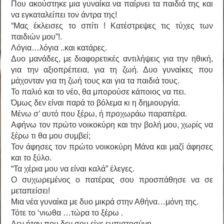
Που ακούστηκε μια γυναίκα να παίρνει τα παιδιά της και
να εγκαταλείπει τον άντρα της!
“Μας έκλεισες το σπίτι ! Κατέστρεψες τις τύχες των
παιδιών μου”!.
Λόγια…λόγια ..και κατάρες.
Δυο μανάδες, με διαφορετικές αντιλήψεις για την ηθική,
για την αξιοπρέπεια, για τη ζωή. Δυο γυναίκες που
μάχονταν για τη ζωή τους και για τα παιδιά τους.
Το παλιό και το νέο, θα μπορούσε κάποιος να πει.
Όμως δεν είναι παρά το βόλεμα κι η δημιουργία.
Μένω σ’ αυτό που ξέρω, ή προχωράω παραπέρα.
Αφήνω τον πρώτο νοικοκύρη και την βολή μου, χωρίς να
ξέρω τι θα μου συμβεί;
Τον άφησες τον πρώτο νοικοκύρη Μάνα και μαζί άφησες
και το ξύλο.
“Τα χέρια μου να είναι καλά” έλεγες.
Ο συχωρεμένος ο πατέρας σου προσπάθησε να σε
μεταπείσει!
Μια νέα γυναίκα με δυο μικρά στην Αθήνα…μόνη της.
Τότε το ‘νιωθα …τώρα το ξέρω .
Δεν ήταν που δεν σου είχε εμπιστοσύνη .