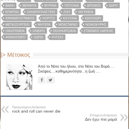
ΒΆΘΗ
ΒΕΡΆΝΤΑ
ΒΙΤΡΊΝΑ
ΓΕΙΤΟΝΙΆ
ΔΡΟΜΟΣ
ΔΏΡΟ
ΕΠΑΡΧΊΑ
ΖΑΧΑΡΟΠΛΑΣΤΕΊΟ
ΖΩΉ
ΙΦΙΓΈΝΕΙΑ
ΚΙΝΗΜΑΤΟΓΡΆΦΟΣ
ΚΟΡΊΤΣΙ
ΚΟΥΖΊΝΑ
ΚΩΛΟΧΏΡΙ
ΜΕΤΑΞΟΥΡΓΕΊΟ
ΜΗΤΈΡΑ
ΜΠΆΣΤΑΡΔΟ
ΝΟΙΚΟΚΥΡΗΣ
ΟΙΚΟΓΈΝΕΙΑ
ΌΝΕΙΡΟ
ΠΟΛΥΚΑΤΟΙΚΊΑ
ΣΤΑΘΜΌΣ ΛΑΡΊΣΗΣ
ΦΘΙΝΌΠΩΡΟ
ΧΩΡΙΌ
ΨΥΓΕΙΟ
|> Μέτοικος
Από το Νότο του ήλιου, στο Νότο του Βορά....
Σκέψεις....καθημερινότητα...η ζωή ....
Προηγούμενη Ανάρτηση
rock and roll can never die
Επόμενη Ανάρτηση
Δεν έχω πια μαμά