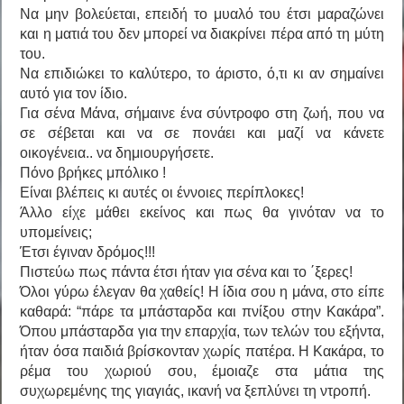
Να μην βολεύεται, επειδή το μυαλό του έτσι μαραζώνει
και η ματιά του δεν μπορεί να διακρίνει πέρα από τη μύτη
του.
Να επιδιώκει το καλύτερο, το άριστο, ό,τι κι αν σημαίνει
αυτό για τον ίδιο.
Για σένα Μάνα, σήμαινε ένα σύντροφο στη ζωή, που να
σε σέβεται και να σε πονάει και μαζί να κάνετε
οικογένεια.. να δημιουργήσετε.
Πόνο βρήκες μπόλικο !
Είναι βλέπεις κι αυτές οι έννοιες περίπλοκες!
Άλλο είχε μάθει εκείνος και πως θα γινόταν να το
υπομείνεις;
Έτσι έγιναν δρόμος!!!
Πιστεύω πως πάντα έτσι ήταν για σένα και το ΄ξερες!
Όλοι γύρω έλεγαν θα χαθείς! Η ίδια σου η μάνα, στο είπε
καθαρά: “πάρε τα μπάσταρδα και πνίξου στην Κακάρα”.
Όπου μπάσταρδα για την επαρχία, των τελών του εξήντα,
ήταν όσα παιδιά βρίσκονταν χωρίς πατέρα. Η Κακάρα, το
ρέμα του χωριού σου, έμοιαζε στα μάτια της
συχωρεμένης της γιαγιάς, ικανή να ξεπλύνει τη ντροπή.