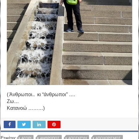
( Άνθρωποι.. κι “άνθρωποι” ….
Ζω…
Κατανοώ ………)
Ετικέτες
ΑΓΌΡΙ
ΆΝΘΡΩΠΟΣ
ΑΠΟΣΚΕΥΉ
ΑΠΟΧΩΡΙΣΜΌΣ