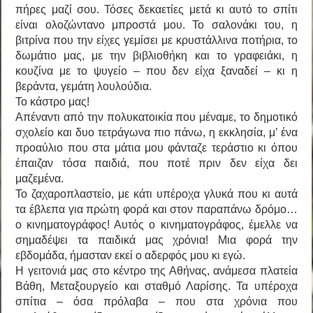
πήρες μαζί σου. Τόσες δεκαετίες μετά κι αυτό το σπίτι
είναι ολοζώντανο μπροστά μου. Το σαλονάκι του, η
βιτρίνα που την είχες γεμίσει με κρυστάλλινα ποτήρια, το
δωμάτιο μας, με την βιβλιοθήκη και το γραφειάκι, η
κουζίνα με το ψυγείο – που δεν είχα ξαναδεί – κι η
βεράντα, γεμάτη λουλούδια.
Το κάστρο μας!
Απέναντι από την πολυκατοικία που μέναμε, το δημοτικό
σχολείο και δυο τετράγωνα πιο πάνω, η εκκλησία, μ’ ένα
προαύλιο που στα μάτια μου φάνταζε τεράστιο κι όπου
έπαιζαν τόσα παιδιά, που ποτέ πριν δεν είχα δει
μαζεμένα.
Το ζαχαροπλαστείο, με κάτι υπέροχα γλυκά που κι αυτά
τα έβλεπα για πρώτη φορά και στον παραπάνω δρόμο…
ο κινηματογράφος! Αυτός ο κινηματογράφος, έμελλε να
σημαδέψει τα παιδικά μας χρόνια! Μια φορά την
εβδομάδα, ήμασταν εκεί ο αδερφός μου κι εγώ.
Η γειτονιά μας στο κέντρο της Αθήνας, ανάμεσα πλατεία
Βάθη, Μεταξουργείο και σταθμό Λαρίσης. Τα υπέροχα
σπίτια – όσα πρόλαβα – που στα χρόνια που