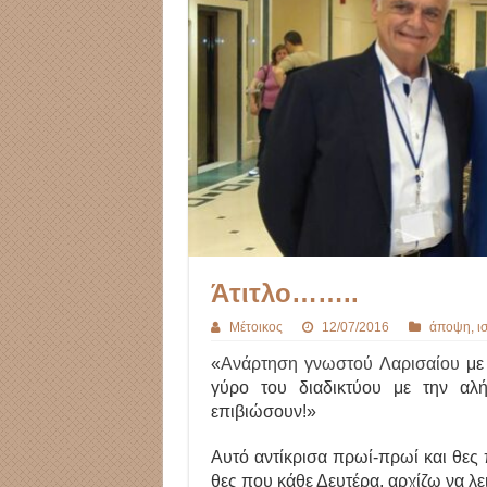
Άτιτλο……..
Μέτοικος
12/07/2016
άποψη
,
ι
«
Ανάρτηση γνωστού Λαρισαίου
με 
γύρο του διαδικτύου με την αλ
επιβιώσουν!»
Αυτό αντίκρισα πρωί-πρωί και θες 
θες που κάθε Δευτέρα, αρχίζω να λει