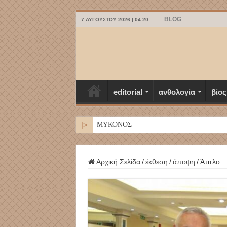
BLOG
7 ΑΥΓΟΎΣΤΟΥ 2026 | 04:20
editorial
ανθολογία
βίος
|>
ΜΥΚΟΝΟΣ
Αρχική Σελίδα
/
έκθεση
/
άποψη
/
Άτιτλο…