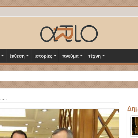
έκθεση
ιστορίες
πνεύμα
τέχνη
…..
Δημ