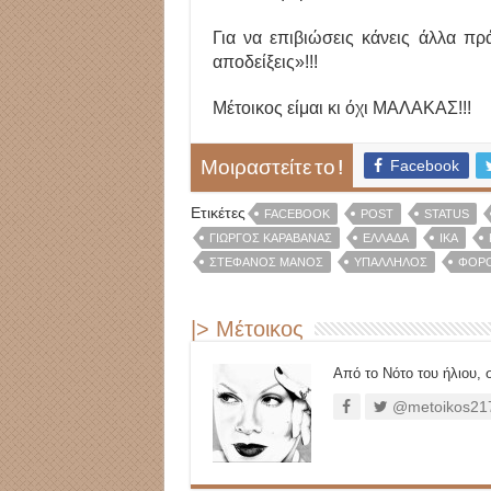
Για να επιβιώσεις κάνεις άλλα πρ
αποδείξεις»!!!
Μέτοικος είμαι κι όχι ΜΑΛΑΚΑΣ!!!
Facebook
Μοιραστείτε το !
Ετικέτες
FACEBOOK
POST
STATUS
ΓΙΏΡΓΟΣ ΚΑΡΑΒΆΝΑΣ
ΕΛΛΆΔΑ
ΙΚΑ
ΣΤΈΦΑΝΟΣ ΜΆΝΟΣ
ΥΠΆΛΛΗΛΟΣ
ΦΟΡΟ
|> Μέτοικος
Από το Νότο του ήλιου, σ
@metoikos21