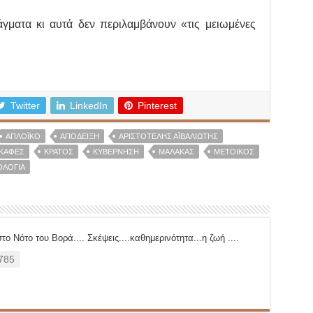
άγματα κι αυτά δεν περιλαμβάνουν «τις μειωμένες
Twitter
LinkedIn
Pinterest
ΑΠΛΟΪΚΌ
ΑΠΌΔΕΙΞΗ
ΑΡΙΣΤΟΤΈΛΗΣ ΑΪΒΑΛΙΏΤΗΣ
ΚΑΦΕΣ
ΚΡΆΤΟΣ
ΚΥΒΈΡΝΗΣΗ
ΜΑΛΆΚΑΣ
ΜΕΤΟΙΚΟΣ
ΛΟΓΊΑ
το Νότο του Βορά.... Σκέψεις....καθημερινότητα...η ζωή ....
785