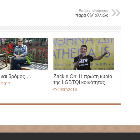
Επόμενη Ανάρτηση
παρά θίν’ αλλιώς
ίναι δρόμος….
Ζackie Oh: Η πρώτη κυρία
της LGBTQΙ κοινότητας
9/2017
20/07/2016