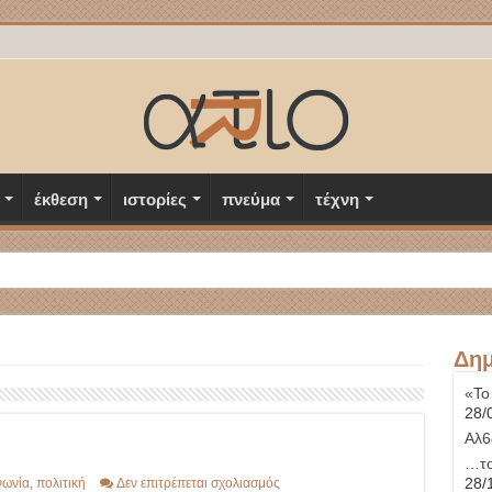
έκθεση
ιστορίες
πνεύμα
τέχνη
Δημ
«Το
28/
Αλ6
…το
στο
28/
νωνία
,
πολιτική
Δεν επιτρέπεται σχολιασμός