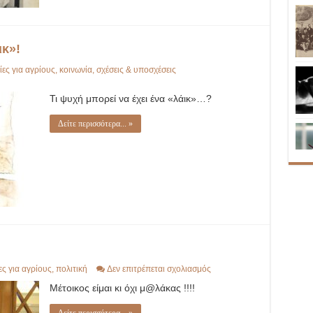
ικ»!
ίες για αγρίους
,
κοινωνία
,
σχέσεις & υποσχέσεις
Τι ψυχή μπορεί να έχει ένα «λάικ»…?
Δείτε περισσότερα... »
στο
ες για αγρίους
,
πολιτική
Δεν επιτρέπεται σχολιασμός
Άτιτλο……..
Μέτοικος είμαι κι όχι μ@λάκας !!!!
Δείτε περισσότερα... »