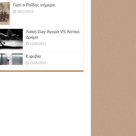
Γιατί ο Ροΐδης σήμερα;
18/02/2019
Λαϊκή Gay Αγορά VS Αστικό
Δράμα
13/06/2014
€-φοβία
21/06/2015