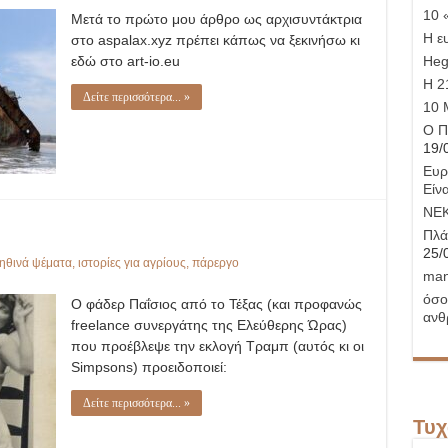
αιώνιο
10 
Μετά το πρώτο μου άρθρο ως αρχισυντάκτρια
ναυάγιο
Η ε
στο aspalax.xyz πρέπει κάπως να ξεκινήσω κι
εδώ στο art-io.eu
Hege
Η 21
Δείτε περισσότερα... »
10 
Ο Π
19/
Ευρ
Είνα
ΝΕ
Πλά
25/
ηθινά ψέματα
,
ιστορίες για αγρίους
,
πάρεργο
man
όσο
Ο φάδερ Παΐσιος από το Τέξας (και προφανώς
ανθ
freelance συνεργάτης της Ελεύθερης Ώρας)
που προέβλεψε την εκλογή Τραμπ (αυτός κι οι
Simpsons) προειδοποιεί:
Δείτε περισσότερα... »
Τυχ