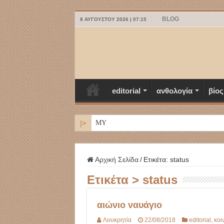
BLOG
8 ΑΥΓΟΎΣΤΟΥ 2026 | 07:15
editorial
ανθολογία
βίος
|>
ΜΥΚΟΝΟΣ
Αρχική Σελίδα
/
Ετικέτα:
status
Ετικέτα >
status
αιώνιο ναυάγιο
Λουκρητία
22/08/2018
editorial
,
κοι