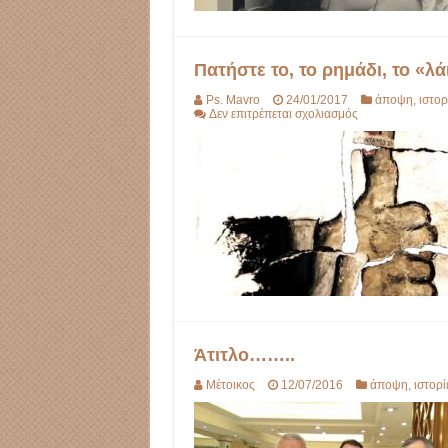
Πατήστε το, το ρημάδι, το «λά
Ps. Mavro
24/01/2017
άποψη
,
ιστορ
στο
Δεν επιτρέπεται σχολιασμός
Πατήστε
το,
το
ρημάδι,
το
«λάικ»!
Άτιτλο……..
Μέτοικος
12/07/2016
άποψη
,
ιστορί