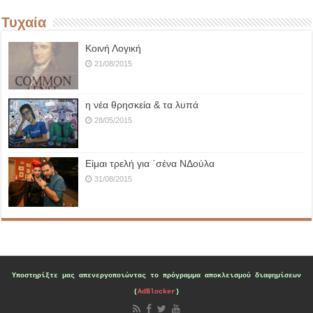
Τυχαία
Κοινή Λογική
21/08/2015
η νέα θρησκεία & τα λυπά
28/05/2015
Είμαι τρελή για ΄σένα ΝΔούλα
31/08/2015
Υποστηρίξτε μας
απενεργοποιώντας το πρόγραμμα αποκλεισμού διαφημίσεων
(
AdBlocker
)