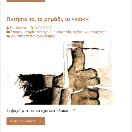
Πατήστε το, το ρημάδι, το «λάικ»!
Ps. Mavro
24/01/2017
άποψη
,
ιστορίες για αγρίους
,
κοινωνία
,
σχέσεις & υποσχέσεις
στο
Δεν επιτρέπεται σχολιασμός
Πατήστε
το,
το
ρημάδι,
το
«λάικ»!
Τι ψυχή μπορεί να έχει ένα «λάικ»…?
Δείτε περισσότερα... »