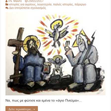
Ps. Mavro
24/01/2017
ιστορίες για αγρίους
,
λογοτεχνία
,
παλιές ιστορίες
,
πάρεργο
στο
Δεν επιτρέπεται σχολιασμός
«άγιο
Πνεύμα»
Να, πως με φώτισε και εμένα το «άγιο Πνεύμα»...
Δείτε περισσότερα... »