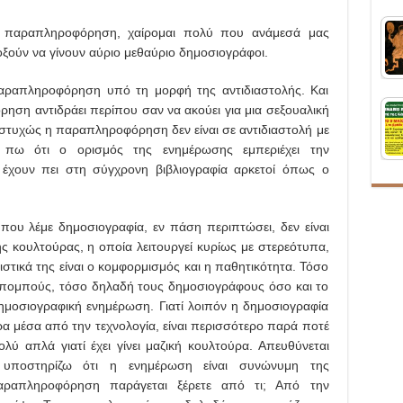
η παραπληροφόρηση, χαίρομαι πολύ που ανάμεσά μας
οξούν να γίνουν αύριο μεθαύριο δημοσιογράφοι.
αραπληροφόρηση υπό τη μορφή της αντιδιαστολής. Και
ηση αντιδράει περίπου σαν να ακούει για μια σεξουαλική
υστυχώς η παραπληροφόρηση δεν είναι σε αντιδιαστολή με
 πω ότι ο ορισμός της ενημέρωσης εμπεριέχει την
χουν πει στη σύγχρονη βιβλιογραφία αρκετοί όπως ο
 που λέμε δημοσιογραφία, εν πάση περιπτώσει, δεν είναι
ής κουλτούρας, η οποία λειτουργεί κυρίως με στερεότυπα,
στικά της είναι ο κομφορμισμός και η παθητικότητα. Τόσο
ς πομπούς, τόσο δηλαδή τους δημοσιογράφους όσο και το
δημοσιογραφική ενημέρωση. Γιατί λοιπόν η δημοσιογραφία
ύρα μέσα από την τεχνολογία, είναι περισσότερο παρά ποτέ
 απλά γιατί έχει γίνει μαζική κουλτούρα. Απευθύνεται
υποστηρίζω ότι η ενημέρωση είναι συνώνυμη της
ραπληροφόρηση παράγεται ξέρετε από τι; Από την