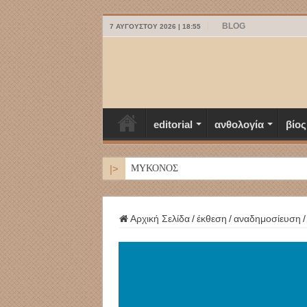
BLOG
7 ΑΥΓΟΎΣΤΟΥ 2026 | 18:55
editorial
ανθολογία
βίος
|>
ΜΥΚΟΝΟΣ
Αρχική Σελίδα
/
έκθεση
/
αναδημοσίευση
/