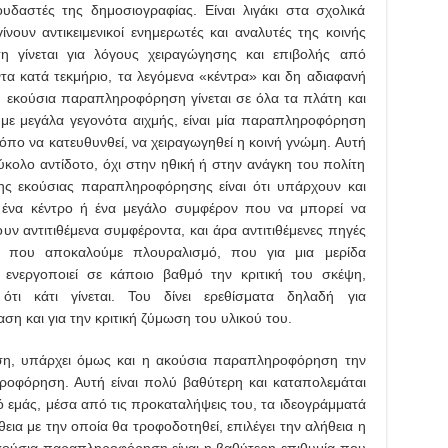
υδαστές της δημοσιογραφίας. Είναι λιγάκι στα σχολικά
ίνουν αντικειμενικοί ενημερωτές και αναλυτές της κοινής
 γίνεται για λόγους χειραγώγησης και επιβολής από
α κατά τεκμήριο, τα λεγόμενα «κέντρα» και δη αδιαφανή
η εκούσια παραπληροφόρηση γίνεται σε όλα τα πλάτη και
με μεγάλα γεγονότα αιχμής, είναι μία παραπληροφόρηση
όπο να κατευθυνθεί, να χειραγωγηθεί η κοινή γνώμη. Αυτή
κολο αντίδοτο, όχι στην ηθική ή στην ανάγκη του πολίτη
της εκούσιας παραπληροφόρησης είναι ότι υπάρχουν και
ι ένα κέντρο ή ένα μεγάλο συμφέρον που να μπορεί να
ουν αντιτιθέμενα συμφέροντα, και άρα αντιτιθέμενες πηγές
ό που αποκαλούμε πλουραλισμό, που για μια μερίδα
 ενεργοποιεί σε κάποιο βαθμό την κριτική του σκέψη,
ότι κάτι γίνεται. Του δίνει ερεθίσματα δηλαδή για
ση και για την κριτική ζύμωση του υλικού του.
ση, υπάρχει όμως και η ακούσια παραπληροφόρηση την
ροφόρηση. Αυτή είναι πολύ βαθύτερη και καταπολεμάται
 εμάς, μέσα από τις προκαταλήψεις του, τα ιδεογράμματά
ήθεια με την οποία θα τροφοδοτηθεί, επιλέγει την αλήθεια η
 ακούσια παραπληροφόρηση είναι η βαθύτερη επιθυμία που