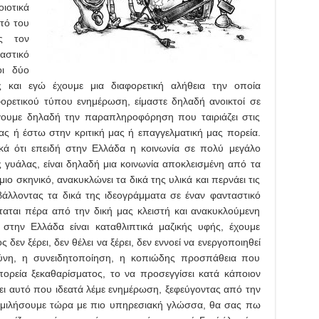
ιοτικά
τό του
ως τον
λαστικό
οι δύο
 και εγώ έχουμε μια διαφορετική αλήθεια την οποία
ορετικού τύπου ενημέρωση, είμαστε δηλαδή ανοικτοί σε
γουμε δηλαδή την παραπληροφόρηση που ταιριάζει στις
ας ή έστω στην κριτική μας ή επαγγελματική μας πορεία.
 ότι επειδή στην Ελλάδα η κοινωνία σε πολύ μεγάλο
ς γυάλας, είναι δηλαδή μια κοινωνία αποκλεισμένη από τα
 σκηνικό, ανακυκλώνει τα δικά της υλικά και περνάει τις
βάλλοντας τα δικά της ιδεογράμματα σε έναν φανταστικό
ταται πέρα από την δική μας κλειστή και ανακυκλούμενη
την Ελλάδα είναι καταθλιπτικά μαζικής υφής, έχουμε
δεν ξέρει, δεν θέλει να ξέρει, δεν εννοεί να ενεργοποιηθεί
υθύνη, η συνειδητοποίηση, η κοπιώδης προσπάθεια που
 πορεία ξεκαθαρίσματος, το να προσεγγίσει κατά κάποιον
ι αυτό που ιδεατά λέμε ενημέρωση, ξεφεύγοντας από την
 μιλήσουμε τώρα με πιο υπηρεσιακή γλώσσα, θα σας πω