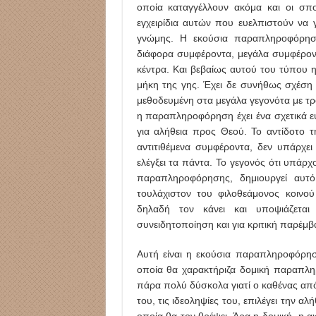
οποία καταγγέλλουν ακόμα και οι σπο
εγχειρίδια αυτών που ευελπιστούν να γ
γνώμης. Η εκούσια παραπληροφόρηση
διάφορα συμφέροντα, μεγάλα συμφέροντ
κέντρα. Και βεβαίως αυτού του τύπου 
μήκη της γης. Έχει δε συνήθως σχέση 
μεθοδευμένη στα μεγάλα γεγονότα με τρ
η παραπληροφόρηση έχει ένα σχετικά εύ
για αλήθεια προς Θεού. Το αντίδοτο 
αντιτιθέμενα συμφέροντα, δεν υπάρχε
ελέγξει τα πάντα. Το γεγονός ότι υπάρχ
παραπληροφόρησης, δημιουργεί αυτ
τουλάχιστον του φιλοθεάμονος κοινού
δηλαδή τον κάνει και υποψιάζεται 
συνειδητοποίηση και για κριτική παρέμβα
Αυτή είναι η εκούσια παραπληροφόρη
οποία θα χαρακτήριζα δομική παραπλη
πάρα πολύ δύσκολα γιατί ο καθένας από
του, τις ιδεοληψίες του, επιλέγει την αλ
οποία θα τον θρέψει. Άρα η δομική, η