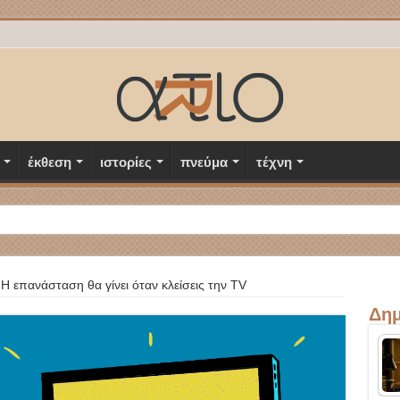
έκθεση
ιστορίες
πνεύμα
τέχνη
Η επανάσταση θα γίνει όταν κλείσεις την TV
Δημ