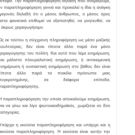
ιστέψει. Την παραπληροφόρηση δηλαδή που ονομάζουμε,
ν παραπληροφόρηση γεννά και προκαλεί η ίδια η ανάγκη
γεγονός δηλαδή ότι ο μέσος άνθρωπος, ο μέσος όρος
ιστα φανατικά επιθυμεί να εξαπατηθεί, να γοητευθεί, να
η άκρως χειραγωγήσιμο.
Ως εκ τούτου η σύγχρονη πληροφόρηση ως μέσο μαζικής
κουλτούρας, δεν είναι τίποτα άλλο παρά ένα μέσο
χειραγώγησης του πολίτη. Και αυτό που λέμε ενημέρωση,
και μάλιστα πλουραλιστική ενημέρωση, ή αντικειμενική
ενημέρωση ή ουσιαστική ενημέρωση στο βάθος δεν είναι
τίποτα άλλο παρά τα ποικίλα πρόσωπα μιας
συγκροτημένης, σε διάφορα επίπεδα,
παραπληροφόρησης.
Η παραπληροφόρηση την οποία αποκαλούμε ενημέρωση,
για να γίνω και λίγο ψευτοακαδημαϊκός, χωρίζεται σε δύο
κατηγορίες.
Υπάρχει η εκούσια παραπληροφόρηση και υπάρχει και η
ακούσια παραπληροφόρηση. Η εκούσια είναι αυτήν την