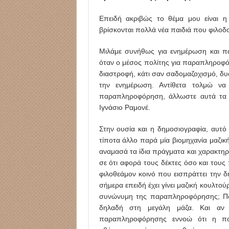
Επειδή ακριβώς το θέμα μου είναι 
βρίσκονται πολλά νέα παιδιά που φιλοδ
Μιλάμε συνήθως για ενημέρωση και π
όταν ο μέσος πολίτης για παραπληροφόρ
διαστροφή, κάτι σαν σαδομαζοχισμό, δ
την ενημέρωση. Αντίθετα τολμώ να
παραπληροφόρηση, άλλωστε αυτά τα έ
Ιγνάσιο Ραμονέ.
Στην ουσία και η δημοσιογραφία, αυτό
τίποτα άλλο παρά μία βιομηχανία μαζικ
αναμασά τα ίδια πράγματα και χαρακτηρι
σε ότι αφορά τους δέκτες όσο και του
φιλοθεάμον κοινό που εισπράττει την 
σήμερα επειδή έχει γίνει μαζική κουλτο
συνώνυμη της παραπληροφόρησης; Πολύ
δηλαδή στη μεγάλη μάζα. Και αν 
παραπληροφόρησης εννοώ ότι η πα