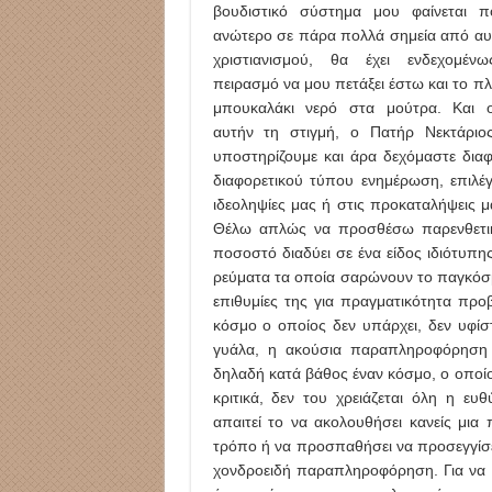
βουδιστικό σύστημα μου φαίνεται πο
ανώτερο σε πάρα πολλά σημεία από αυ
χριστιανισμού, θα έχει ενδεχομέν
πειρασμό να μου πετάξει έστω και το π
μπουκαλάκι νερό στα μούτρα. Και 
αυτήν τη στιγμή, ο Πατήρ Νεκτάριος
υποστηρίζουμε και άρα δεχόμαστε διαφ
διαφορετικού τύπου ενημέρωση, επιλέ
ιδεοληψίες μας ή στις προκαταλήψεις μ
Θέλω απλώς να προσθέσω παρενθετικά
ποσοστό διαδύει σε ένα είδος ιδιότυπη
ρεύματα τα οποία σαρώνουν το παγκόσμιο
επιθυμίες της για πραγματικότητα προ
κόσμο ο οποίος δεν υπάρχει, δεν υφίσ
γυάλα, η ακούσια παραπληροφόρηση σ
δηλαδή κατά βάθος έναν κόσμο, ο οποίος 
κριτικά, δεν του χρειάζεται όλη η ε
απαιτεί το να ακολουθήσει κανείς μια
τρόπο ή να προσπαθήσει να προσεγγίσε
χονδροειδή παραπληροφόρηση. Για να