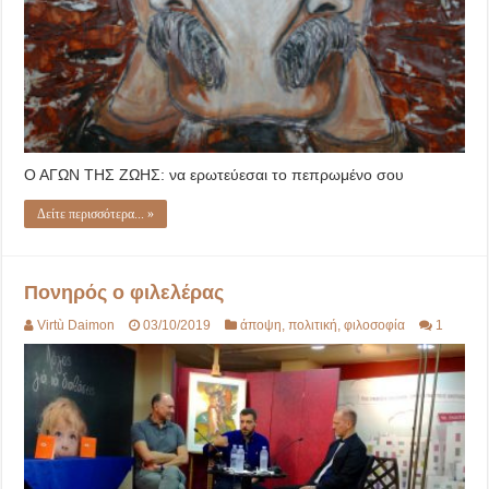
Ο ΑΓΩΝ ΤΗΣ ΖΩΗΣ: να ερωτεύεσαι το πεπρωμένο σου
Δείτε περισσότερα... »
Πονηρός ο φιλελέρας
Virtù Daimon
03/10/2019
άποψη
,
πολιτική
,
φιλοσοφία
1