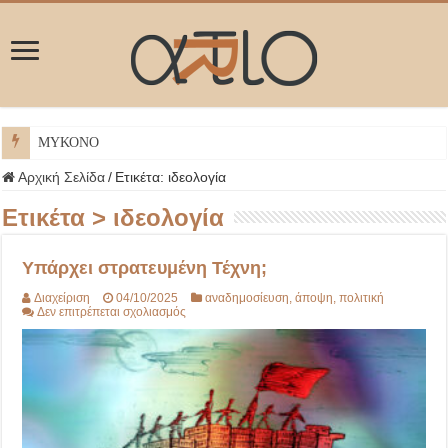
ΜΥΚΟΝΟΣ
Αρχική Σελίδα
/
Ετικέτα:
ιδεολογία
Ετικέτα >
ιδεολογία
Υπάρχει στρατευμένη Τέχνη;
Διαχείριση
04/10/2025
αναδημοσίευση
,
άποψη
,
πολιτική
στο
Δεν επιτρέπεται σχολιασμός
Υπάρχει
στρατευμένη
Τέχνη;