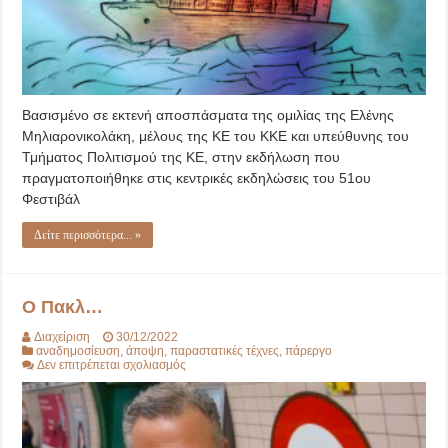
Βασισμένο σε εκτενή αποσπάσματα της ομιλίας της Ελένης
Μηλιαρονικολάκη, μέλους της ΚΕ του ΚΚΕ και υπεύθυνης του
Τμήματος Πολιτισμού της ΚΕ, στην εκδήλωση που
πραγματοποιήθηκε στις κεντρικές εκδηλώσεις του 51ου
Φεστιβάλ
Δείτε περισσότερα... »
Ο Πακλ…
Διαχείριση
30/12/2022
αναδημοσίευση
,
άποψη
,
παραστατικές τέχνες
,
πάρεργο
στο
Δεν επιτρέπεται σχολιασμός
Ο
Πακλ…