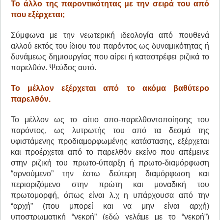
Το άλλο της παροντικότητας με την σειρά του από
που εξέρχεται;
Σύμφωνα με την νεωτερική ιδεολογία από πουθενά
αλλού εκτός του ίδιου του παρόντος ως δυναμικότητας ή
δυνάμεως δημιουργίας που αίρει ή καταστρέφει ριζικά το
παρελθόν. Ψεύδος αυτό.
Το μέλλον εξέρχεται από το ακόμα βαθύτερο
παρελθόν.
Το μέλλον ως το αίτιο απο-παρελθοντοποίησης του
παρόντος, ως λυτρωτής του από τα δεσμά της
υφιστάμενης προδιαμορφωμένης κατάστασης, εξέρχεται
και προέρχεται από το παρελθόν εκείνο που απέμεινε
στην ριζική του πρωτο-ύπαρξη ή πρωτο-διαμόρφωση
“αρνούμενο” την έστω δεύτερη διαμόρφωση και
περιοριζόμενο στην πρώτη και μοναδική του
πρωτομορφή, όπως είναι λ.χ η υπάρχουσα από την
“αρχή” (που μπορεί και να μην είναι αρχή)
υποστρωματική “νεκρή” (εδώ γελάμε με το “νεκρή”)