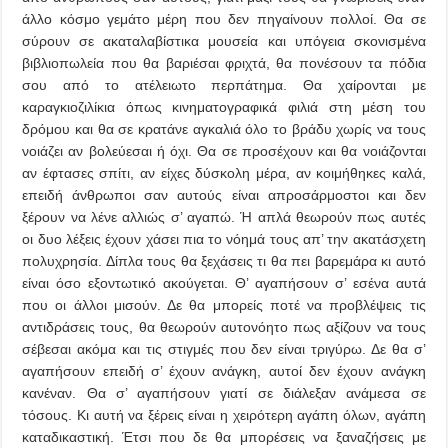
άλλο κόσμο γεμάτο μέρη που δεν πηγαίνουν πολλοί. Θα σε
σύρουν σε ακαταλαβίστικα μουσεία και υπόγεια σκονισμένα
βιβλιοπωλεία που θα βαριέσαι φριχτά, θα πονέσουν τα πόδια
σου από το ατέλειωτο περπάτημα. Θα χαίρονται με
καραγκιοζιλίκια όπως κινηματογραφικά φιλιά στη μέση του
δρόμου και θα σε κρατάνε αγκαλιά όλο το βράδυ χωρίς να τους
νοιάζει αν βολεύεσαι ή όχι. Θα σε προσέχουν και θα νοιάζονται
αν έφτασες σπίτι, αν είχες δύσκολη μέρα, αν κοιμήθηκες καλά,
επειδή άνθρωποι σαν αυτούς είναι απροσάρμοστοι και δεν
ξέρουν να λένε αλλιώς σ’ αγαπώ. Ή απλά θεωρούν πως αυτές
οι δυο λέξεις έχουν χάσει πια το νόημά τους απ’ την ακατάσχετη
πολυχρησία. Δίπλα τους θα ξεχάσεις τι θα πει βαρεμάρα κι αυτό
είναι όσο εξοντωτικό ακούγεται. Θ’ αγαπήσουν σ’ εσένα αυτά
που οι άλλοι μισούν. Δε θα μπορείς ποτέ να προβλέψεις τις
αντιδράσεις τους, θα θεωρούν αυτονόητο πως αξίζουν να τους
σέβεσαι ακόμα και τις στιγμές που δεν είναι τριγύρω. Δε θα σ’
αγαπήσουν επειδή σ’ έχουν ανάγκη, αυτοί δεν έχουν ανάγκη
κανέναν. Θα σ’ αγαπήσουν γιατί σε διάλεξαν ανάμεσα σε
τόσους. Κι αυτή να ξέρεις είναι η χειρότερη αγάπη όλων, αγάπη
καταδικαστική. Έτσι που δε θα μπορέσεις να ξαναζήσεις με