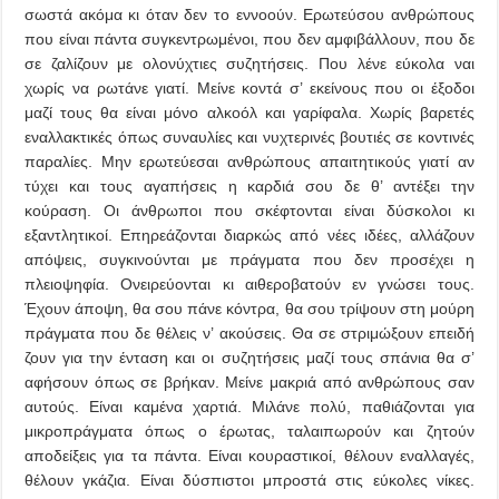
σωστά ακόμα κι όταν δεν το εννοούν. Ερωτεύσου ανθρώπους
που είναι πάντα συγκεντρωμένοι, που δεν αμφιβάλλουν, που δε
σε ζαλίζουν με ολονύχτιες συζητήσεις. Που λένε εύκολα ναι
χωρίς να ρωτάνε γιατί. Μείνε κοντά σ’ εκείνους που οι έξοδοι
μαζί τους θα είναι μόνο αλκοόλ και γαρίφαλα. Χωρίς βαρετές
εναλλακτικές όπως συναυλίες και νυχτερινές βουτιές σε κοντινές
παραλίες. Μην ερωτεύεσαι ανθρώπους απαιτητικούς γιατί αν
τύχει και τους αγαπήσεις η καρδιά σου δε θ’ αντέξει την
κούραση. Οι άνθρωποι που σκέφτονται είναι δύσκολοι κι
εξαντλητικοί. Επηρεάζονται διαρκώς από νέες ιδέες, αλλάζουν
απόψεις, συγκινούνται με πράγματα που δεν προσέχει η
πλειοψηφία. Ονειρεύονται κι αιθεροβατούν εν γνώσει τους.
Έχουν άποψη, θα σου πάνε κόντρα, θα σου τρίψουν στη μούρη
πράγματα που δε θέλεις ν’ ακούσεις. Θα σε στριμώξουν επειδή
ζουν για την ένταση και οι συζητήσεις μαζί τους σπάνια θα σ’
αφήσουν όπως σε βρήκαν. Μείνε μακριά από ανθρώπους σαν
αυτούς. Είναι καμένα χαρτιά. Μιλάνε πολύ, παθιάζονται για
μικροπράγματα όπως ο έρωτας, ταλαιπωρούν και ζητούν
αποδείξεις για τα πάντα. Είναι κουραστικοί, θέλουν εναλλαγές,
θέλουν γκάζια. Είναι δύσπιστοι μπροστά στις εύκολες νίκες.