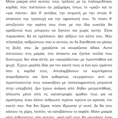
Μείνε μακριά από αυτούς τους τρελούς με τις παλιομοδίτικες
καρδιές που πιστεύουν σε χαζομάρες όπως το «μαζί» και το
«για πάντα». Δεν θ’ αντέξεις την επιμονή με την οποία θ’
απαιτούν την προσοχή και την αφοσίωσή σου. Το πόσο θ’
αποζητούν την αγάπη σου όταν με την ίδια ευκολία θα
ορκίζονται πως μπορούν να ζήσουν και χωρίς αυτήν. Είναι
παρανοϊκοί, θα σε τρελάνουν. Δεν αξίζουν τον κόπο σου. Μην
πλησιάζεις ανθρώπους σαν κι αυτούς αν δε διατίθεσαι να χάσεις
τη βολή σου. Δε χρειάζεται να κουράζεσαι άδικα. Αυτοί
πιστεύουν στη μαγεία, στο άπιαστο και ζητάνε πολλά που
δυστυχώς δεν είναι απτά, μα «αγοράζονται» με προσπάθεια και
ψυχή. Έχουν μεγάλη ιδέα για τον εαυτό τους κι ένα εγώ γιγάντιο
όσο η καρδιά τους. Απολαμβάνουν τα κομπλιμέντα
ανερυθρίαστα και λένε ευθαρσώς «ευχαριστώ» αντί να
προσποιούνται πως κοκκινίζουν με ταπεινοφροσύνη μπροστά
στην υπερβολή. Δεν έχουν ανάγκη από δήθεν μετριοπάθειες,
άλλωστε μέσα από τις καταστροφές έμαθαν πως για να
αγαπήσεις έναν άλλον άνθρωπο πρέπει πρώτα να αγαπάς τον
εαυτό σου. Και δεν ξέρεις πόσο ίδρωσαν γι’ αυτό. Δε θα σου
κάνουν τη χάρη, λοιπόν, να κατεβάσουν το κεφάλι. Μείνε μακριά
από ανθρώπους σαν αυτούς, γιατί μαζί τους θα γνωρίσεις έναν