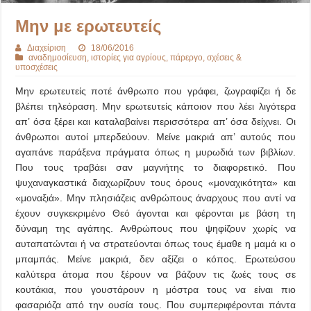
Μην με ερωτευτείς
Διαχείριση
18/06/2016
αναδημοσίευση
,
ιστορίες για αγρίους
,
πάρεργο
,
σχέσεις &
υποσχέσεις
Μην ερωτευτείς ποτέ άνθρωπο που γράφει, ζωγραφίζει ή δε
βλέπει τηλεόραση. Μην ερωτευτείς κάποιον που λέει λιγότερα
απ’ όσα ξέρει και καταλαβαίνει περισσότερα απ’ όσα δείχνει.
Οι
άνθρωποι αυτοί μπερδεύουν. Μείνε μακριά απ’ αυτούς που
αγαπάνε παράξενα πράγματα όπως η μυρωδιά των βιβλίων.
Που τους τραβάει σαν μαγνήτης το διαφορετικό. Που
ψυχαναγκαστικά διαχωρίζουν τους όρους «μοναχικότητα» και
«μοναξιά». Μην πλησιάζεις ανθρώπους άναρχους που αντί να
έχουν συγκεκριμένο Θεό άγονται και φέρονται με βάση τη
δύναμη της αγάπης. Ανθρώπους που ψηφίζουν χωρίς να
αυταπατώνται ή να στρατεύονται όπως τους έμαθε η μαμά κι ο
μπαμπάς. Μείνε μακριά, δεν αξίζει ο κόπος. Ερωτεύσου
καλύτερα άτομα που ξέρουν να βάζουν τις ζωές τους σε
κουτάκια, που γουστάρουν η μόστρα τους να είναι πιο
φασαριόζα από την ουσία τους. Που συμπεριφέρονται πάντα