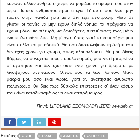
κανέναν άλλον άνθρωπο χωρίς να μυρίζεις το άρωμά τους στον
αέρα. Τέτοιος άνθρωπος είμαι κι εγώ. Γι’ αυτό σου λέω, μην
πέσεις στην παγίδα γιατί μετά δεν έχει επιστροφή. Μετά δε
γίνεται οι ταινίες να μην έχουν διπλό νόημα, τα πράγματα να
έχουν μόνο μια πλευρά, να ξαναζήσεις πιστεύοντας πως μόνο
ένα κι ένα κάνει δύο. Μη μ’ αγαπήσεις γιατί τα κουσούρια μου
είναι πολλά και μεταδοτικά. Θα σου δυσκολέψουν τη ζωή κι εσύ
δεν έχεις χρόνο για χάσιμο, όπως όλοι άλλωστε. Μη μου δίνεις
θάρρος να συνεχίσω τους παραλογισμούς μου γιατί μπορεί να
σ’ αγαπήσω και δεν έχω ούτε εγώ χρόνο για δράματα με
λιγόψυχους αντιπάλους. Όπως σου τα λέω, λοιπόν. Μείνε
μακριά μου όσο είναι νωρίς, γιατί αν αγαπήσεις άνθρωπο
πολύχρωμο, θα δεις πως δύσκολα επιστρέφεις σ’ έναν κόσμο
που είναι καταδικασμένος να είναι ασπρόμαυρος.
Πηγή: LIFOLAND
ΕΞΟΜΟΛΟΓΗΣΕΙΣ:
www.lifo.gr
Ετικέτες
ΑΓΆΠΗ
ΑΛΛΑΓΗ
ΑΜΑΡΤΊΑ
ΆΝΘΡΩΠΟΣ