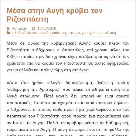
Μέσα στην Αυγή κρύβει τον
Ριζοσπάστη
Ασπάλαξ
15/06/2016
αληθινά ψέματα
,
αναδημοσίευση
,
ιστορίες για αγρίους
,
πολιτική
Μέσα σε φύλλα της κυβερνητικής Αυγής κρύβει πλέον τον
Ριζοσπάστη ο 88χρονος κ. Απόστολος, επί χρόνια μέλος του
ΚΚΕ, ο οποίος πριν δύο χρόνια είχε πιστέψει προσωρινά ότι
δεν
χρειάζεται πια να κρύβει τον Ριζοσπάστη σε άλλες εφημερίδες,
για να αλλάξει και πάλι γνώμη στη συνέχεια.
«Από τότε ήρθαν εκλογές, δημοψήφισμα, βγήκε η πρώτη
“κυβέρνηση της Αριστεράς” που τελικά επιτέθηκε κι αυτή στα
λαϊκά στρώματα. Ποτέ κανείς δεν μπορεί να είναι αρκετά
προσεκτικός. Το σύστημα έχει μάτια και αυτιά παντού» δηλώνει
ο 88χρονος, ο οποίος κάθε πρωί ζητά χαμηλόφωνα από τον
περιπτερά τον Ριζοσπάστη αφού πρώτα έχει προμηθευτεί ένα
αντίτυπο της Αυγής. Παλιά τον κρύβαμε μέσα στην Καθημερινή,
τώρα μέσα στην Αυγή. Η μόνη διαφορά είναι ότι το φύλλο της