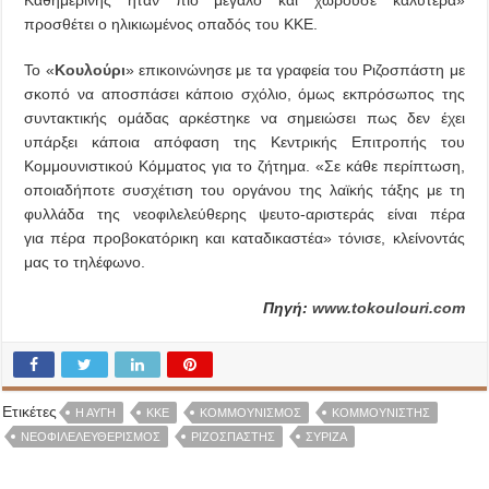
Καθημερινής ήταν πιο μεγάλο και χωρούσε καλύτερα»
προσθέτει ο ηλικιωμένος οπαδός του ΚΚΕ.
Το «
Κουλούρι
» επικοινώνησε με τα γραφεία του Ριζοσπάστη με
σκοπό να αποσπάσει κάποιο σχόλιο, όμως εκπρόσωπος της
συντακτικής ομάδας αρκέστηκε να σημειώσει πως δεν έχει
υπάρξει κάποια απόφαση της Κεντρικής Επιτροπής του
Κομμουνιστικού Κόμματος για το ζήτημα. «Σε κάθε περίπτωση,
οποιαδήποτε συσχέτιση του οργάνου της λαϊκής τάξης με τη
φυλλάδα της νεοφιλελεύθερης ψευτο-αριστεράς είναι πέρα
για πέρα προβοκατόρικη και καταδικαστέα» τόνισε, κλείνοντάς
μας το τηλέφωνο.
Πηγή:
www.tokoulouri.com
Ετικέτες
Η ΑΥΓΗ
ΚΚΕ
ΚΟΜΜΟΥΝΙΣΜΌΣ
ΚΟΜΜΟΥΝΙΣΤΉΣ
ΝΕΟΦΙΛΕΛΕΥΘΕΡΙΣΜΌΣ
ΡΙΖΟΣΠΆΣΤΗΣ
ΣΥΡΙΖΑ