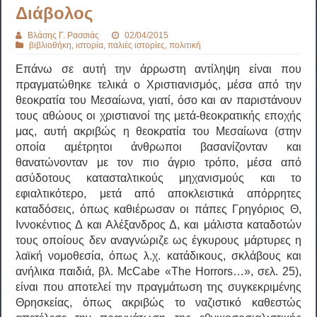
Διάβολος
Βλάσης Γ. Ρασσιάς
02/04/2015
βιβλιοθήκη
,
ιστορία
,
παλιές ιστορίες
,
πολιτική
Επάνω σε αυτή την άρρωστη αντίληψη είναι που
πραγματώθηκε τελικά ο Χριστιανισμός, μέσα από την
θεοκρατία του Μεσαίωνα, γιατί, όσο και αν παριστάνουν
τους αθώους οι χριστιανοί της μετά-θεοκρατικής εποχής
μας, αυτή ακριβώς η θεοκρατία του Μεσαίωνα
(στην
οποία αμέτρητοι άνθρωποι βασανίζονταν και
θανατώνονταν με τον πιο άγριο τρόπο, μέσα από
ασύδοτους κατασταλτικούς μηχανισμούς και το
εφιαλτικότερο, μετά από αποκλειστικά απόρρητες
καταδόσεις, όπως καθιέρωσαν οι πάπες Γρηγόριος Θ,
Ιννοκέντιος Δ και Αλέξανδρος Δ, και μάλιστα καταδοτών
τους οποίους δεν αναγνώριζε ως έγκυρους μάρτυρες η
λαϊκή νομοθεσία, όπως λ.χ. κατάδικους, σκλάβους και
ανήλικα παιδιά, βλ. McCabe «The Horrors…», σελ. 25),
είναι που αποτελεί την πραγμάτωση της συγκεκριμένης
Θρησκείας, όπως ακριβώς το ναζιστικό καθεστώς