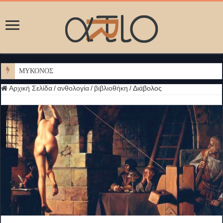
ΜΥΚΟΝΟΣ
Αρχική Σελίδα
/
ανθολογία
/
βιβλιοθήκη
/
Διάβολος