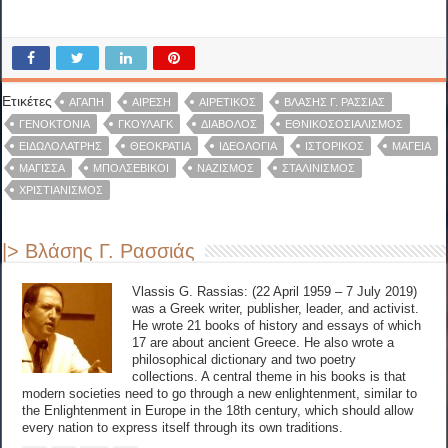
Ετικέτες
ΑΓΆΠΗ
ΑΊΡΕΣΗ
ΑΙΡΕΤΙΚΌΣ
ΒΛΆΣΗΣ Γ. ΡΑΣΣΙΆΣ
ΓΕΝΟΚΤΟΝΊΑ
ΓΚΟΥΛΆΓΚ
ΔΙΆΒΟΛΟΣ
ΕΘΝΙΚΟΣΟΣΙΑΛΙΣΜΌΣ
ΕΙΔΩΛΟΛΆΤΡΗΣ
ΘΕΟΚΡΑΤΊΑ
ΙΔΕΟΛΟΓΊΑ
ΙΣΤΟΡΙΚΌΣ
ΜΑΓΕΊΑ
ΜΆΓΙΣΣΑ
ΜΠΟΛΣΕΒΊΚΟΙ
ΝΑΖΙΣΜΌΣ
ΣΤΑΛΙΝΙΣΜΌΣ
ΧΡΙΣΤΙΑΝΙΣΜΌΣ
|> Βλάσης Γ. Ρασσιάς
Vlassis G. Rassias: (22 April 1959 – 7 July 2019)
was a Greek writer, publisher, leader, and activist.
He wrote 21 books of history and essays of which
17 are about ancient Greece. He also wrote a
philosophical dictionary and two poetry
collections. A central theme in his books is that
modern societies need to go through a new enlightenment, similar to
the Enlightenment in Europe in the 18th century, which should allow
every nation to express itself through its own traditions.