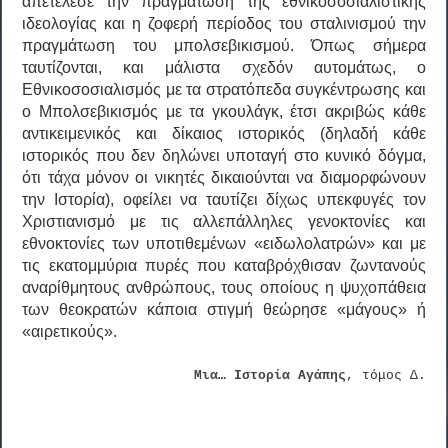
απετέλεσε την πραγμάτωση της εθνικοσοσιαλιστικής
ιδεολογίας και η ζοφερή περίοδος του σταλινισμού την
πραγμάτωση του μπολσεβικισμού. Όπως σήμερα
ταυτίζονται, και μάλιστα σχεδόν αυτομάτως, ο
Εθνικοσοσιαλισμός με τα στρατόπεδα συγκέντρωσης και
ο Μπολσεβικισμός με τα γκουλάγκ, έτσι ακριβώς κάθε
αντικειμενικός και δίκαιος ιστορικός (δηλαδή κάθε
ιστορικός που δεν δηλώνει υποταγή στο κυνικό δόγμα,
ότι τάχα μόνον οι νικητές δικαιούνται να διαμορφώνουν
την Ιστορία), οφείλει να ταυτίζει δίχως υπεκφυγές τον
Χριστιανισμό με τις αλλεπάλληλες γενοκτονίες και
εθνοκτονίες των υποτιθεμένων «ειδωλολατρών» και με
τις εκατομμύρια πυρές που καταβρόχθισαν ζωντανούς
αναρίθμητους ανθρώπους, τους οποίους η ψυχοπάθεια
των θεοκρατών κάποια στιγμή θεώρησε «μάγους» ή
«αιρετικούς».
Μια… Ιστορία Αγάπης
, τόμος Δ.