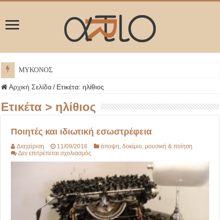
ΜΥΚΟΝΟΣ
Αρχική Σελίδα
/
Ετικέτα:
ηλίθιος
Ετικέτα >
ηλίθιος
Ποιητές και ιδιωτική εσωστρέφεια
Διαχείριση
11/09/2018
άποψη
,
δοκίμιο
,
μουσική & ποίηση
στο
Δεν επιτρέπεται σχολιασμός
Ποιητές
και
ιδιωτική
εσωστρέφεια