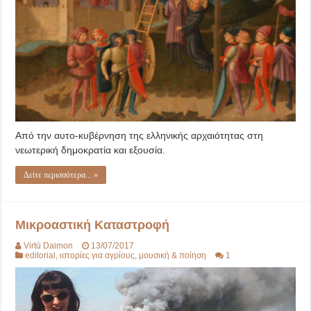
Εξουσία
Από την αυτο-κυβέρνηση της ελληνικής αρχαιότητας στη
νεωτερική δημοκρατία και εξουσία.
Δείτε περισσότερα... »
Μικροαστική Καταστροφή
Virtù Daimon
13/07/2017
editorial
,
ιστορίες για αγρίους
,
μουσική & ποίηση
1