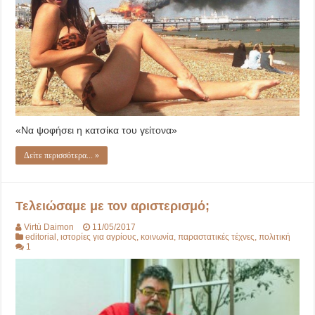
«Να ψοφήσει η κατσίκα του γείτονα»
Δείτε περισσότερα... »
Τελειώσαμε με τον αριστερισμό;
Virtù Daimon
11/05/2017
editorial
,
ιστορίες για αγρίους
,
κοινωνία
,
παραστατικές τέχνες
,
πολιτική
1