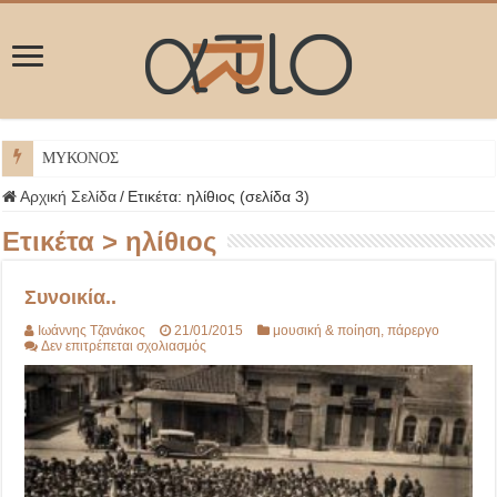
ΜΥΚΟΝΟΣ
Αρχική Σελίδα
/
Ετικέτα:
ηλίθιος
(σελίδα 3)
Ετικέτα >
ηλίθιος
Συνοικία..
Ιωάννης Τζανάκος
21/01/2015
μουσική & ποίηση
,
πάρεργο
στο
Δεν επιτρέπεται σχολιασμός
Συνοικία..