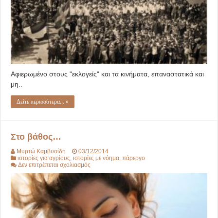
Αφιερωμένο στους "εκλογείς" και τα κινήματα, επαναστατικά και
μη..
Δείτε περισσότερα... »
Στο βάθος…
Μυρτώ Καμβυσίδη
03/12/2014
ιστορίες για αγρίους
,
ιστορίες με νόημα
,
πάρεργο
στο
Δεν επιτρέπεται σχολιασμός
Στο
βάθος…