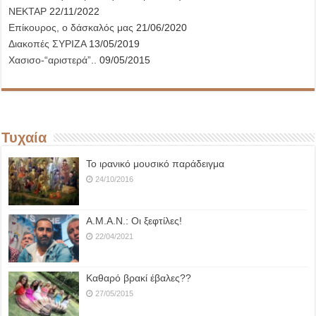
ΝΕΚΤΑΡ
22/11/2022
Επίκουρος, ο δάσκαλός μας
21/06/2020
Διακοπές ΣΥΡΙΖΑ
13/05/2019
Χασισο-“αριστερά”..
09/05/2015
Τυχαία
Το ιρανικό μουσικό παράδειγμα
24/10/2016
Α.Μ.Α.Ν.: Οι ξεφτίλες!
22/04/2021
Καθαρό βρακί έβαλες??
27/05/2015