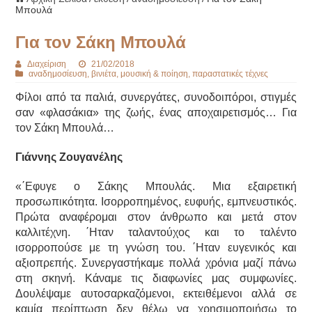
Μπουλά
Για τον Σάκη Μπουλά
Διαχείριση
21/02/2018
αναδημοσίευση
,
βινιέτα
,
μουσική & ποίηση
,
παραστατικές τέχνες
Φίλοι από τα παλιά, συνεργάτες, συνοδοιπόροι, στιγμές
σαν «φλασάκια» της ζωής, ένας αποχαιρετισμός… Για
τον Σάκη Μπουλά…
Γιάννης Ζουγανέλης
«΄Εφυγε ο Σάκης Μπουλάς. Μια εξαιρετική
προσωπικότητα. Ισορροπημένος, ευφυής, εμπνευστικός.
Πρώτα αναφέρομαι στον άνθρωπο και μετά στον
καλλιτέχνη. ΄Ηταν ταλαντούχος και το ταλέντο
ισορροπούσε με τη γνώση του. ΄Ηταν ευγενικός και
αξιοπρεπής. Συνεργαστήκαμε πολλά χρόνια μαζί πάνω
στη σκηνή. Κάναμε τις διαφωνίες μας συμφωνίες.
Δουλέψαμε αυτοσαρκαζόμενοι, εκτειθέμενοι αλλά σε
καμία περίπτωση δεν θέλω να χρησιμοποιήσω το