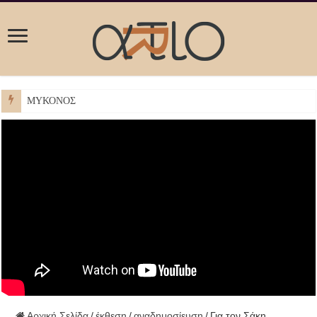
ΜΥΚΟΝΟΣ
Αρχική Σελίδα
/
έκθεση
/
αναδημοσίευση
/
Για τον Σάκη