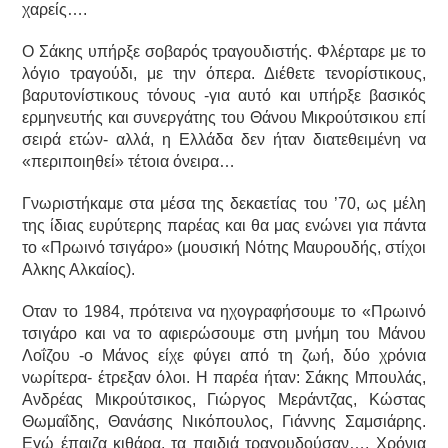
χαρείς….
Ο Σάκης υπήρξε σοβαρός τραγουδιστής. Φλέρταρε με το
λόγιο τραγούδι, με την όπερα. Διέθετε τενορίστικους,
βαρυτονίστικους τόνους -για αυτό και υπήρξε βασικός
ερμηνευτής και συνεργάτης του Θάνου Μικρούτσικου επί
σειρά ετών- αλλά, η Ελλάδα δεν ήταν διατεθειμένη να
«περιποιηθεί» τέτοια όνειρα…
Γνωριστήκαμε στα μέσα της δεκαετίας του ’70, ως μέλη
της ίδιας ευρύτερης παρέας και θα μας ενώνει για πάντα
το «Πρωινό τσιγάρο» (μουσική Νότης Μαυρουδής, στίχοι
Αλκης Αλκαίος).
Οταν το 1984, πρότεινα να ηχογραφήσουμε το «Πρωινό
τσιγάρο και να το αφιερώσουμε στη μνήμη του Μάνου
Λοΐζου -ο Μάνος είχε φύγει από τη ζωή, δύο χρόνια
νωρίτερα- έτρεξαν όλοι. Η παρέα ήταν: Σάκης Μπουλάς,
Ανδρέας Μικρούτσικος, Γιώργος Μεράντζας, Κώστας
Θωμαΐδης, Θανάσης Νικόπουλος, Γιάννης Σαμσιάρης.
Εγώ έπαιζα κιθάρα, τα παιδιά τραγουδούσαν…. Χρόνια