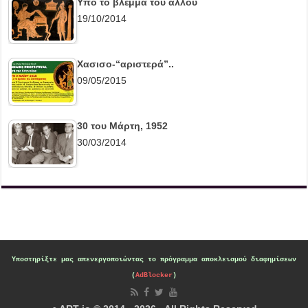
Υπό το βλέμμα του άλλου
19/10/2014
Χασισο-“αριστερά”..
09/05/2015
30 του Μάρτη, 1952
30/03/2014
Υποστηρίξτε μας
απενεργοποιώντας το πρόγραμμα αποκλεισμού διαφημίσεων
(
AdBlocker
)