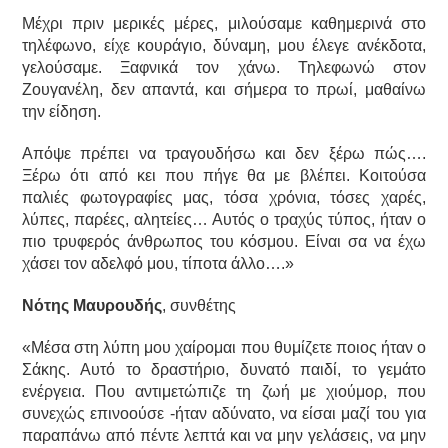
Μέχρι πριν μερικές μέρες, μιλούσαμε καθημερινά στο
τηλέφωνο, είχε κουράγιο, δύναμη, μου έλεγε ανέκδοτα,
γελούσαμε. Ξαφνικά τον χάνω. Τηλεφωνώ στον
Ζουγανέλη, δεν απαντά, και σήμερα το πρωί, μαθαίνω
την είδηση.
Απόψε πρέπει να τραγουδήσω και δεν ξέρω πώς….
Ξέρω ότι από κει που πήγε θα με βλέπει. Κοιτούσα
παλιές φωτογραφίες μας, τόσα χρόνια, τόσες χαρές,
λύπες, παρέες, αλητείες… Αυτός ο τραχύς τύπος, ήταν ο
πιο τρυφερός άνθρωπος του κόσμου. Είναι σα να έχω
χάσει τον αδελφό μου, τίποτα άλλο….»
Νότης Μαυρουδής
, συνθέτης
«Μέσα στη λύπη μου χαίρομαι που θυμίζετε ποιος ήταν ο
Σάκης. Αυτό το δραστήριο, δυνατό παιδί, το γεμάτο
ενέργεια. Που αντιμετώπιζε τη ζωή με χιούμορ, που
συνεχώς επινοούσε -ήταν αδύνατο, να είσαι μαζί του για
παραπάνω από πέντε λεπτά και να μην γελάσεις, να μην