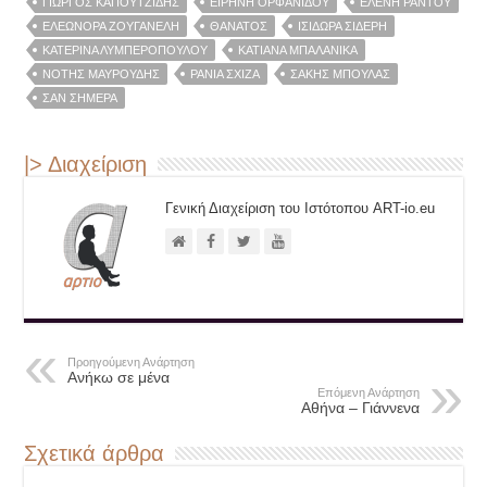
ΓΙΏΡΓΟΣ ΚΑΠΟΥΤΖΊΔΗΣ
ΕΙΡΉΝΗ ΟΡΦΑΝΊΔΟΥ
ΕΛΈΝΗ ΡΆΝΤΟΥ
ΕΛΕΩΝΌΡΑ ΖΟΥΓΑΝΈΛΗ
ΘΆΝΑΤΟΣ
ΙΣΙΔΏΡΑ ΣΙΔΈΡΗ
ΚΑΤΕΡΊΝΑ ΛΥΜΠΕΡΟΠΟΎΛΟΥ
ΚΑΤΙΆΝΑ ΜΠΑΛΑΝΊΚΑ
ΝΌΤΗΣ ΜΑΥΡΟΥΔΉΣ
ΡΆΝΙΑ ΣΧΊΖΑ
ΣΆΚΗΣ ΜΠΟΥΛΆΣ
ΣΑΝ ΣΉΜΕΡΑ
|> Διαχείριση
Γενική Διαχείριση του Ιστότοπου ART-io.eu
Προηγούμενη Ανάρτηση
Ανήκω σε μένα
Επόμενη Ανάρτηση
Αθήνα – Γιάννενα
Σχετικά άρθρα