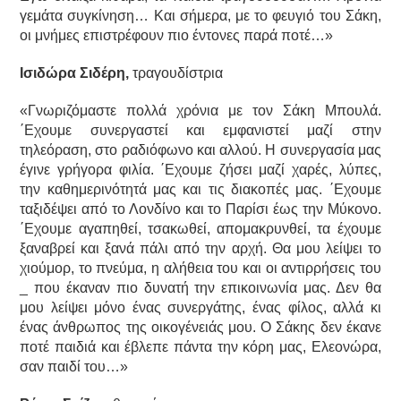
γεμάτα συγκίνηση… Και σήμερα, με το φευγιό του Σάκη,
οι μνήμες επιστρέφουν πιο έντονες παρά ποτέ…»
Ισιδώρα Σιδέρη,
τραγουδίστρια
«Γνωριζόμαστε πολλά χρόνια με τον Σάκη Μπουλά.
΄Εχουμε συνεργαστεί και εμφανιστεί μαζί στην
τηλεόραση, στο ραδιόφωνο και αλλού. Η συνεργασία μας
έγινε γρήγορα φιλία. ΄Εχουμε ζήσει μαζί χαρές, λύπες,
την καθημερινότητά μας και τις διακοπές μας. ΄Εχουμε
ταξιδέψει από το Λονδίνο και το Παρίσι έως την Μύκονο.
΄Εχουμε αγαπηθεί, τσακωθεί, απομακρυνθεί, τα έχουμε
ξαναβρεί και ξανά πάλι από την αρχή. Θα μου λείψει το
χιούμορ, το πνεύμα, η αλήθεια του και οι αντιρρήσεις του
_ που έκαναν πιο δυνατή την επικοινωνία μας. Δεν θα
μου λείψει μόνο ένας συνεργάτης, ένας φίλος, αλλά κι
ένας άνθρωπος της οικογένειάς μου. Ο Σάκης δεν έκανε
ποτέ παιδιά και έβλεπε πάντα την κόρη μας, Ελεονώρα,
σαν παιδί του…»