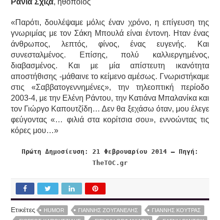
Ράνια Σχίζα
, ηθοποιός
«Παρότι, δουλέψαμε μόλις έναν χρόνο, η επίγευση της
γνωριμίας με τον Σάκη Μπουλά είναι έντονη. Ηταν ένας
άνθρωπος, λεπτός, φίνος, ένας ευγενής. Και
συνεσταλμένος. Επίσης, πολύ καλλιεργημένος,
διαβασμένος. Και με μία απίστευτη ικανότητα
αποστήθισης -μάθαινε το κείμενο αμέσως. Γνωριστήκαμε
στις «Σαββατογεννημένες», την τηλεοπτική περίοδο
2003-4, με την Ελένη Ράντου, την Κατιάνα Μπαλανίκα και
τον Γιώργο Καπουτζίδη… Δεν θα ξεχάσω όταν, μου έλεγε
φεύγοντας «… φιλιά στα κορίτσια σου», εννοώντας τις
κόρες μου…»
Πρώτη Δημοσίευση: 21 Φεβρουαρίου 2014 – Πηγή:
TheTOC.gr
Ετικέτες
HUMOR
ΓΙΆΝΝΗΣ ΖΟΥΓΑΝΈΛΗΣ
ΓΙΆΝΝΗΣ ΚΟΎΤΡΑΣ