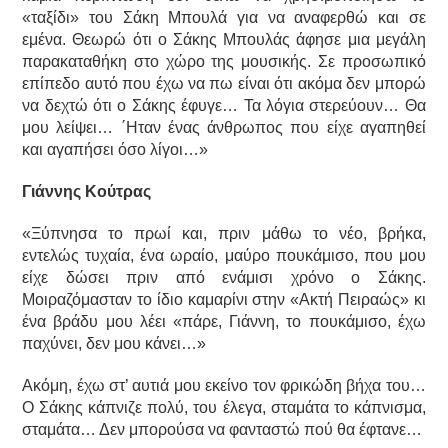
«ταξίδι» του Σάκη Μπουλά για να αναφερθώ και σε
εμένα. Θεωρώ ότι ο Σάκης Μπουλάς άφησε μια μεγάλη
παρακαταθήκη στο χώρο της μουσικής. Σε προσωπικό
επίπεδο αυτό που έχω να πω είναι ότι ακόμα δεν μπορώ
να δεχτώ ότι ο Σάκης έφυγε… Τα λόγια στερεύουν… Θα
μου λείψει… ΄Ηταν ένας άνθρωπος που είχε αγαπηθεί
και αγαπήσει όσο λίγοι…»
Γιάννης Κούτρας
«Ξύπνησα το πρωί και, πριν μάθω το νέο, βρήκα,
εντελώς τυχαία, ένα ωραίο, μαύρο πουκάμισο, που μου
είχε δώσει πριν από ενάμισι χρόνο ο Σάκης.
Μοιραζόμασταν το ίδιο καμαρίνι στην «Ακτή Πειραώς» κι
ένα βράδυ μου λέει «πάρε, Γιάννη, το πουκάμισο, έχω
παχύνει, δεν μου κάνει…»
Ακόμη, έχω στ’ αυτιά μου εκείνο τον φρικώδη βήχα του…
Ο Σάκης κάπνιζε πολύ, του έλεγα, σταμάτα το κάπνισμα,
σταμάτα… Δεν μπορούσα να φανταστώ πού θα έφτανε…