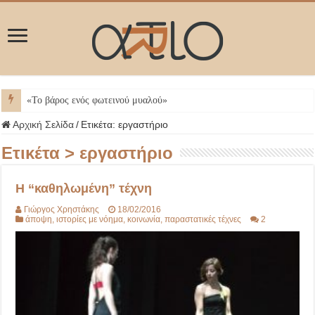
ΜΥ
Αρχική Σελίδα
/
Ετικέτα:
εργαστήριο
Ετικέτα >
εργαστήριο
Η “καθηλωμένη” τέχνη
Γιώργος Χρηστάκης
18/02/2016
άποψη
,
ιστορίες με νόημα
,
κοινωνία
,
παραστατικές τέχνες
2