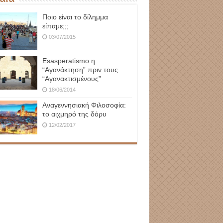
Ποιο είναι το δίλημμα
είπαμε;;;
03/07/2015
Esasperatismo η
“Αγανάκτηση” πριν τους
“Αγανακτισμένους”
18/06/2014
Αναγεννησιακή Φιλοσοφία:
το αιχμηρό της δόρυ
12/02/2017