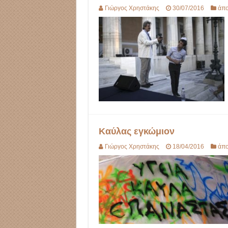
Γιώργος Χρηστάκης
30/07/2016
άπ
Καύλας εγκώμιον
Γιώργος Χρηστάκης
18/04/2016
άπ