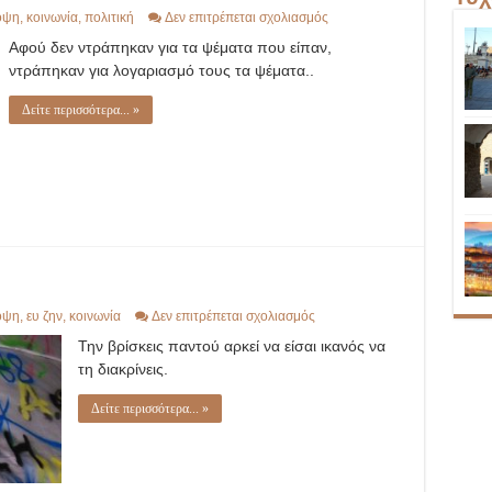
στο
οψη
,
κοινωνία
,
πολιτική
Δεν επιτρέπεται σχολιασμός
Η
Αφού δεν ντράπηκαν για τα ψέματα που είπαν,
Ελλάδα
καταστρέφεται,
ντράπηκαν για λογαριασμό τους τα ψέματα..
οι
«διανοούμενοι»
σιωπούν
Δείτε περισσότερα... »
στο
οψη
,
ευ ζην
,
κοινωνία
Δεν επιτρέπεται σχολιασμός
Καύλας
Την βρίσκεις παντού αρκεί να είσαι ικανός να
εγκώμιον
τη διακρίνεις.
Δείτε περισσότερα... »