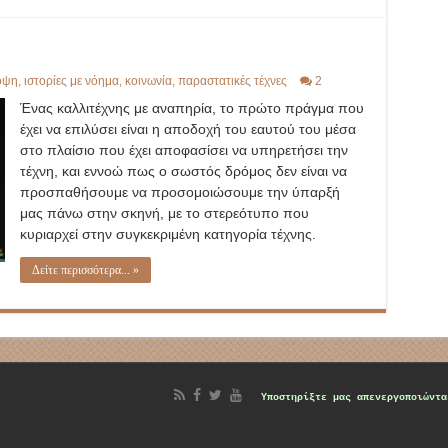
οψη
,
ιστορίες με νόημα
,
κοινωνία
,
παραστατικές τέχνες
2
Ένας καλλιτέχνης με αναπηρία, το πρώτο πράγμα που
έχει να επιλύσει είναι η αποδοχή του εαυτού του μέσα
στο πλαίσιο που έχει αποφασίσει να υπηρετήσει την
τέχνη, και εννοώ πως ο σωστός δρόμος δεν είναι να
προσπαθήσουμε να προσομοιώσουμε την ύπαρξή
μας πάνω στην σκηνή, με το στερεότυπο που
κυριαρχεί στην συγκεκριμένη κατηγορία τέχνης.
Δείτε περισσότερα... »
d
Υποστηρίξτε μας
απενεργοποιώντα