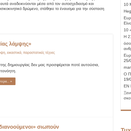
αυτά αναδεικνύονται μέσα από τον αυτοσχεδιασμό και
10 
υσικοκινητικό δρώμενο, στάθηκε το έναυσμα για την σύσταση
Hege
Ευρ
Είνα
10 
Η 21
αίας λάμψης»
όσο
ανθ
οψη
,
εικαστικά
,
παραστατικές τέχνες
Ευρ
25/
 της δημιουργίας δεν μας προσφέρεται ποτέ αυτούσια,
man
υτονόητη.
Ο Π
19/
τερα... »
ΕΝ 
Ξεν
σκο
«διανοούμενοι» σιωπούν
Τυχ