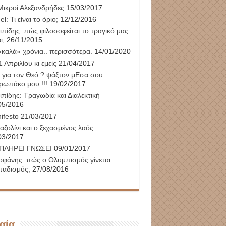
Μικροί Αλεξανδρήδες
15/03/2017
l: Τι είναι το όριο;
12/12/2016
ιπίδης: πώς φιλοσοφείται το τραγικό μας
ι;
26/11/2015
«καλά» χρόνια.. περισσότερα.
14/01/2020
 Απριλίου κι εμείς
21/04/2017
 για τον Θεό ? ψάξτον μΕσα σου
ρωπάκο μου !!!
19/02/2017
ιπίδης: Τραγωδία και Διαλεκτική
05/2016
ifesto
21/03/2017
αζολίνι και ο ξεχασμένος λαός..
03/2017
ΠΛΗΡΕΙ ΓΝΩΣΕΙ
09/01/2017
οφάνης: πώς ο Ολυμπισμός γίνεται
ταδισμός;
27/08/2016
αία