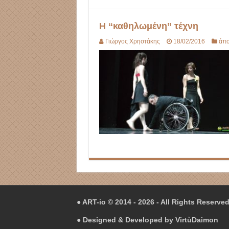
Η “καθηλωμένη” τέχνη
Γιώργος Χρηστάκης
18/02/2016
άπ
● ART-io © 2014 - 2026 - All Rights Reserve
● Designed & Developed by
VirtùDaimon