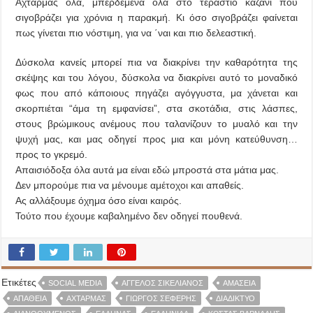
Αχταρμάς όλα, μπερδεμένα όλα στο τεράστιο καζάνι που
σιγοβράζει για χρόνια η παρακμή. Κι όσο σιγοβράζει φαίνεται
πως γίνεται πιο νόστιμη, για να ΄ναι και πιο δελεαστική.
Δύσκολα κανείς μπορεί πια να διακρίνει την καθαρότητα της
σκέψης και του λόγου, δύσκολα να διακρίνει αυτό το μοναδικό
φως που από κάποιους πηγάζει αγόγγυστα, μα χάνεται και
σκορπιέται “άμα τη εμφανίσει”, στα σκοτάδια, στις λάσπες,
στους βρώμικους ανέμους που ταλανίζουν το μυαλό και την
ψυχή μας, και μας οδηγεί προς μια και μόνη κατεύθυνση…
προς το γκρεμό.
Απαισιόδοξα όλα αυτά μα είναι εδώ μπροστά στα μάτια μας.
Δεν μπορούμε πια να μένουμε αμέτοχοι και απαθείς.
Ας αλλάξουμε όχημα όσο είναι καιρός.
Τούτο που έχουμε καβαλημένο δεν οδηγεί πουθενά.
Ετικέτες
SOCIAL MEDIA
ΆΓΓΕΛΟΣ ΣΙΚΕΛΙΑΝΌΣ
ΑΜΆΣΕΙΑ
ΑΠΆΘΕΙΑ
ΑΧΤΑΡΜΆΣ
ΓΙΏΡΓΟΣ ΣΕΦΈΡΗΣ
ΔΙΑΔΊΚΤΥΟ