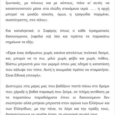
ζωντανές, με πόνους και με κόπους, πάνε κι’ αυτές να
καταποντιστούν μέσα στα ελώδη στεκάμενα νερά. ….. η αρχή
μπορεί να μοιάζει εύκολη, όμως η τραγωδία περιμένει,
αναπότρεπτη, στο τέλος».
Και καταληκτικά, ο Σεφέρης όπως ο κάθε πραγματικός
διανοούμενος (οφείλει να) λέει και πράττει τα παρακάτω
σημείωνε τα εξής:
«Είμαι ένας άνθρωπος χωρίς κανένα απολύτως πολιτικό δεσμό,
και, μπορώ να το πω, μιλώ χωρίς φόβο και χωρίς πάθος.
Βλέπω μπροστά μου τον γκρεμό όπου μας οδηγεί η καταπίεση
που κάλυψε τον τόπο. Αυτή η ανωμαλία πρέπει να σταματήσει.
Είναι Εθνική επιταγή».
Δυστυχώς στις μέρες μας που βαδίζουν πιστά πάνω στο δρόμο
που χάραξε η βαθιά παρακμή που ζούμε, σε πλήρη αντίθεση με
τα παραπάνω παραδείγματα όπου οι διανοούμενοι δεν
σιώπησαν αλλά μπήκαν μπροστά στον αγώνα των Ελλήνων και
των Ελληνίδων, με την πένα, το λόγο και την πράξη τους,
διαπιστώνουμε με μεγάλη λύπη, τη σημερινή σιωπή τους.