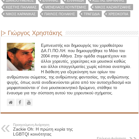
ΔΙΑΝΟΟΥΜΕΝΟΣ
ΈΛΛΗΝΑΣ
ΕΛΛΗΝΊΔΑ
ΚΩΣΤΑΣ ΒΑΡΝΑΛΗΣ
ΚΩΣΤΉΣ ΠΑΛΑΜΆΣ
ΜΕΝΈΛΑΟΣ ΛΟΥΝΤΈΜΗΣ
ΝΊΚΟΣ ΚΑΖΑΝΤΖΆΚΗΣ
ΝΊΚΟΣ ΚΑΡΑΝΊΚΑΣ
ΠΑΎΛΟΣ ΠΟΛΆΚΗΣ
ΤΡΑΓΩΔΊΑ
ΧΡΕΟΚΟΠΊΑ
|> Γιώργος Χρηστάκης
Εμπνευστής και δημιουργός του χοροθεάτρου
ΔΑ.ΓΙ.ΠΟ.ΛΗ. που δημιουργήθηκε το Μάιο του
2004 στην Αθήνα. Στην ομάδα συμμετέχουν και
άλλοι χορευτές, χορεύτριες και μουσικοί καθώς
και άλλοι επαγγελματίες χωρίς κάποια αναπηρία.
Η διάθεση για εξερεύνηση των ορίων του
ανθρώπινου σώματος, της ανθρώπινης φαντασίας, της ανθρώπινης
ψυχής, όπως αυτά αναδεικνύονται μέσα από τον αυτοσχεδιασμό και
μορφοποιούνται σ’ ένα μουσικοκινητικό δρώμενο, στάθηκε το
έναυσμα για την σύσταση αυτού του χορευτικού σχήματος.
Προηγούμενη Ανάρτηση
Ζackie Oh: Η πρώτη κυρία της
LGBTQΙ κοινότητας
Επόμενη Ανάρτηση