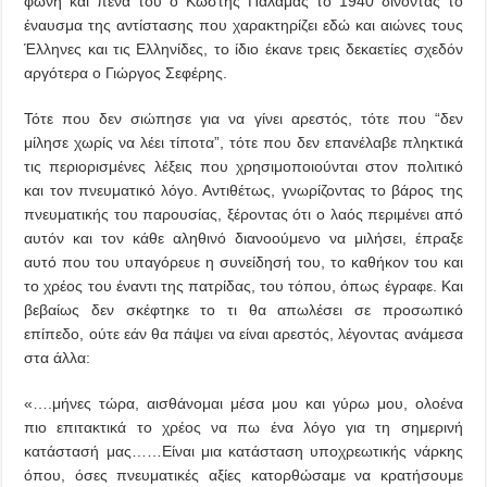
φωνή και πένα του ο Κωστής Παλαμάς το 1940 δίνοντας το
έναυσμα της αντίστασης που χαρακτηρίζει εδώ και αιώνες τους
Έλληνες και τις Ελληνίδες, το ίδιο έκανε τρεις δεκαετίες σχεδόν
αργότερα ο Γιώργος Σεφέρης.
Τότε που δεν σιώπησε για να γίνει αρεστός, τότε που “δεν
μίλησε χωρίς να λέει τίποτα”, τότε που δεν επανέλαβε πληκτικά
τις περιορισμένες λέξεις που χρησιμοποιούνται στον πολιτικό
και τον πνευματικό λόγο. Αντιθέτως, γνωρίζοντας το βάρος της
πνευματικής του παρουσίας, ξέροντας ότι ο λαός περιμένει από
αυτόν και τον κάθε αληθινό διανοούμενο να μιλήσει, έπραξε
αυτό που του υπαγόρευε η συνείδησή του, το καθήκον του και
το χρέος του έναντι της πατρίδας, του τόπου, όπως έγραφε. Και
βεβαίως δεν σκέφτηκε το τι θα απωλέσει σε προσωπικό
επίπεδο, ούτε εάν θα πάψει να είναι αρεστός, λέγοντας ανάμεσα
στα άλλα:
«….μήνες τώρα, αισθάνομαι μέσα μου και γύρω μου, ολοένα
πιο επιτακτικά το χρέος να πω ένα λόγο για τη σημερινή
κατάστασή μας……Είναι μια κατάσταση υποχρεωτικής νάρκης
όπου, όσες πνευματικές αξίες κατορθώσαμε να κρατήσουμε