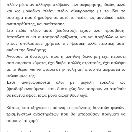
πλέον μέσο ανταλλαγής σκέψεων, πληροφόρησης, ιδεών, αλλά
και ως μοναδικό πλέον πεδίο σύγκρουσης με το ίδιο το
σύστημα που δημιούργησε αυτό το πεδίο, ως μοναδικό πεδίο
αντιπαράθεσης, και αντίστασης.
Στο πεδίο πλέον αυτό (διαδίκτυο), έχουν όλοι πρόσβαση.
Αποτέλεσμα να αυτοπροσδιορίζονται, και να προβάλλουν και
στους υπόλοιπους χρήστες της ψεύτικη αλλά πειστική αυτή
εικόνα της διανόησης.
Αγνοούν οι δυστυχείς πως η αληθινή διανόηση έχει περάσει
από σαράντα κύματα, έχει διαβεί πολλές ατραπούς, έχει παλέψει
με τα θεριά, για να φτάσει στην πύλη απ’ όπου θα μοιραστεί το
αιώνιο φως της.
Έτσι αναγνωρίζονται όλοι με μεγάλη ευκολία ως
(ψευδο)διανοούμενοι, που δυστυχώς δεν μπορούν να σταθούν
σε κανένα ύψος. ίσως μόνο αιωρηθούν λίγο.
Κάπως έτσι εξηγείται η αδυναμία εμφάνισης δυνατών φωνών,
τρισμέγιστων αναστημάτων που θα μπορούσαν πράγματι να
σύρουν “το χορό”.