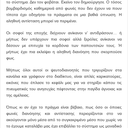
το σύστημα. Δεν τον φοβάται. Εκείνο τον δημιούργησε. Ο τόσος
βομβαρδισμός καθημερινά από φωνές που δεν έχουν να πουν
τίποτα έχει οδηγήσει τα πράγματα σε μια βαθιά ύπνωση. Η
αληθινή αντίσταση μπορεί να περιμένει.
Οι σοφοί της εποχής δείχνουν ανίκανοι ν’ αντιδράσουν… ή
μήπως δεν υπάρχουν πια σοφοί αλλά ξερόλες ανίκανοι να
δέσουν με επιτυχία τα κορδόνια των παπουτσιών τους. Ή
μήπως έχει πια εκλείψει η αληθινή διανόηση που σκορπούσε
φως.
Μήπως όλοι αυτοί οι ψευτοδιανοητές που τριγυρίζουν στα
κανάλια και γράφουν στο διαδίκτυο, είναι απλές καρικατούρες,
εικόνες που έπλασε το κεφάλι μας για να στηρίξει κάπου τις
πνευματικές του ανησυχίες πέφτοντας στην παγίδα άγνοιας και
της αμέλειας.
Όπως κι αν έχει το πράγμα είναι βέβαιο, πως όσο οι όποιες
φωνές διανόησης και αντίστασης περιορίζονται στο να
ακούγονται μόνο μέσα από το συγκεκριμένο μέσο που χωρίς να
το έχουμε καταλάβει μας έχει επιβάλλει το σύστημα ως μοναδικό