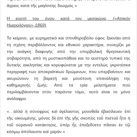
ἄγριος κατὰ τῆς μαγίσσης διωγμός.»
Η εορτή του όνου κατά τον μεσαιώνα,
(«Αττικόν
Ημερολόγιον»,1869)
.
Το κείμενο, με ευρηματικό και σπινθηροβόλο ύφος ξεκινάει από
τη σχέση περιβάλλοντος και εθνικού χαρακτήρα, συνεχίζει με
την ανάγκη διαφυγής από την υπερβολική θρησκευτική
σοβαρότητα, απὸ τη μυστικοπάθεια και το αυστηρό τυπικό της
δυτικής εκκλησίας και κορυφώνεται με την εντελώς γκροτέσκα
περιγραφή των αποκριάτικων δρώμενων, που υπερβαίνουν και
ακυρώνουν τη βαρετή και μονότονη επανάληψη της
καθημερινής ζωής. Από τα τρία μελετήματα ποὺ
περιλαμβάνονται στὸν παρόντα τόμο, αυτό είναι το μόνο
ανάλαφρο.
«…ἀλλὰ ἡ σύνοφρυς καὶ ἀγέλαστος μονοθεΐα ἐβασίλευεν ἐπὶ
τῆς οἰκουμένης, μόνος δὲ ἐπὶ τῆς γῆς σκοπὸς τοῦ πιστοῦ ἦτο ἡ
τοῦ οὐρανοῦ κατάκτησις, ὑπὲρ ἧς ἐπεξεδύετο πᾶσαν ἐν τῷ
κόσμῳ ἀπόλαυσιν καὶ χαράν.»