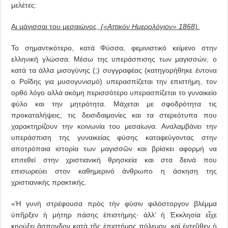
μελέτες:
Αι μάγισσαι του μεσαιώνος,
(«Αττικόν Ημερολόγιον» 1868).
Το σημαντικότερο, κατά Φύσσα, φεμινιστικό κείμενο στην
ελληνική γλώσσα. Μέσω της υπεράσπισης των μαγισσών, ο
κατά τα άλλα μισογύνης (;) συγγραφέας (κατηγορήθηκε έντονα
ο Ροΐδης για μυσογυνισμό) υπερασπίζεται την επιστήμη, τον
ορθό λόγο αλλά ακόμη περισσότερο υπερασπίζεται το γυναικείο
φύλο και την μητρότητα. Μάχεται με σφοδρότητα τις
προκαταλήψεις, τις δεισιδαιμονίες και τα στερεότυπα που
χαρακτηρίζουν την κοινωνία του μεσαίωνα. Αναλαμβάνει την
υπεράσπιση της γυναικείας φύσης καταφεύγοντας στην
αποτρόπαια ιστορία των μαγισσῶν και βρίσκει αφορμή να
επιτεθεί στην χριστιανική θρησκεία και στα δεινά που
επισωρεύει στον καθημερινό άνθρωπο η άσκηση της
χριστιανικής πρακτικής.
«Ἡ γυνὴ στρέφουσα πρὸς τὴν φύσιν φιλόστοργον βλέμμα
ὑπῆρξεν ἡ μήτηρ πάσης ἐπιστήμης· ἀλλ’ ἡ Ἐκκλησία εἶχε
κηρύξει ἄσπονδον κατὰ τῆς ἐπιστήμης πόλεμον, καὶ ἐντεῦθεν ὁ