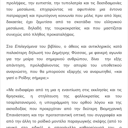
προλήψεις, την ευπιστία, την τυπολατρία και τις δεισιδαιμονίες
του μεσαίωνα, επιχειρώντας να αφυπνίσει μια έντονα
πατριαρχική και πρωτόγονη κοινωνία που μόλις πριν από λίγες
δεκαετίες έχει ξεμυτίσει από τα σκοτάδια του ελληνικού
μεσαίωνα, δηλαδή της τουρκοκρατίας και που μαστίζεται
συνεχώς από πλήθος προκαταλήψεις.
Στα
Επιλεγόμενα
του βιβλίου, ο άθεος και αντικληρικός κατά
παλαιότερη δήλωσή του Δημήτρης Φύσσας, με φανερή αγωνία
για την μοίρα του σημερινού ανθρώπου, δίνει την εξής
απάντηση, προλαβαίνοντας την απορία του υποθετικού
αναγνώστη, που θα μπορούσε εξαρχής να αναρωτηθεί, «και
γιατί ο Ροΐδης σήμερα;»
«Με ενδιαφέρει από τη μια η εναντίωση στις εκκλησίες και τις
θρησκείες, η στηλίτευση της φαλλοκρατίας και του
τσαρλατανισμού, η υπογράμμιση του ορθού λόγου και της
αισιοδοξίας που προερχόταν από την δεύτερη Βιομηχανική
Επανάσταση και την προτεσταντική οπτική του συγγραφέα και
από την άλλη το ροϊδικό μοντέλο παραγωγικής σκέψης (από το
γενικό στο ειδικό), η απαράμιλλη καθαρεύουσά του, ο