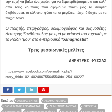
την ευχή να βάλει ένα χεράκι για να ξεμπερδέψουμε μια και καλή
από τους κόμπους που αφήνουνε πάνω μας τα σκάρτα
διαβάσματα, οι κάλπικοι φίλοι και οι μεγάλες, τάχα, διδαχές με τα
παχιά λόγια.
O ποιητής, πεζογράφος, δοκιμιογράφος και σκηνοθέτης
Λευτέρης Ξανθόπουλος
με τιμά με κείμενό του σχετικό με
το Ροΐδη “μου” στο e-περιοδικό “
οanagnostis
“.
Τρεις μεσαιωνικές μελέτες
ΔΗΜΗΤΡΗΣ ΦΥΣΣΑΣ
https://www.facebook.com/permalink.php?
story_fbid=10214024867556455&id=1254160227
Ετικέτες
ΑΛΈΞΗΣ ΖΉΡΑΣ
ΑΝΑΜΟΡΦΩΤΉΣ
ΒΙΟΜΗΧΑΝΙΚΉ ΕΠΑΝΆΣΤΑΣΗ
ΔΗΜΉΤΡΗΣ ΦΎΣΣΑΣ
ΕΙΡΩΝΕΊΑ
ΕΛΕΥΘΕΡΊΑ
ΕΜΜΑΝΟΥΉΛ ΡΟΪ́ΔΗΣ
ΘΡΗΣΚΕΊΑ
ΚΑΘΑΡΕΎΟΥΣΑ