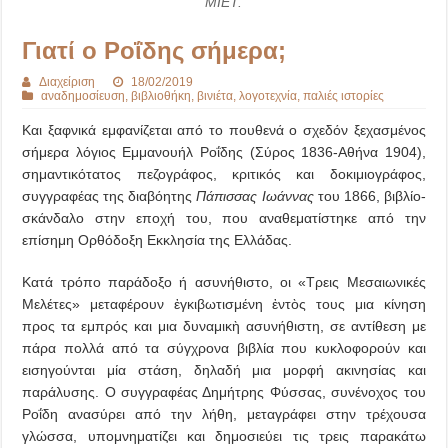
ΜΙΕΤ.
Γιατί ο Ροΐδης σήμερα;
Διαχείριση
18/02/2019
αναδημοσίευση
,
βιβλιοθήκη
,
βινιέτα
,
λογοτεχνία
,
παλιές ιστορίες
Και ξαφνικά εμφανίζεται από το πουθενά ο σχεδόν ξεχασμένος
σήμερα λόγιος Εμμανουήλ Ροΐδης (Σύρος 1836-Αθήνα 1904),
σημαντικότατος πεζογράφος, κριτικός και δοκιμιογράφος,
συγγραφέας της διαβόητης
Πάπισσας Ιωάννας
του 1866, βιβλίο-
σκάνδαλο στην εποχή του, που αναθεματίστηκε από την
επίσημη Ορθόδοξη Εκκλησία της Ελλάδας.
Κατά τρόπο παράδοξο ή ασυνήθιστο, οι «Τρεις Μεσαιωνικές
Μελέτες» μεταφέρουν ἐγκιβωτισμένη ἐντὸς τους μια κίνηση
προς τα εμπρός και μια δυναμικὴ ασυνήθιστη, σε αντίθεση με
πάρα πολλά από τα σύγχρονα βιβλία που κυκλοφορούν και
εισηγούνται μία στάση, δηλαδή μια μορφή ακινησίας και
παράλυσης. Ο συγγραφέας Δημήτρης Φύσσας, συνένοχος του
Ροΐδη ανασύρει από την λήθη, μεταγράφει στην τρέχουσα
γλώσσα, υπομνηματίζει και δημοσιεύει τις τρεις παρακάτω