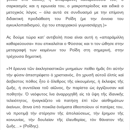
σαρκασμός και η ειρωνεία του, ο μακροπερίοδος και ειδικά ο
μετοχικός λόγος – όλα αυτά σε συνδυασμό με την επίμονη
διδακτική προδιάθεση του Ροΐδη (με την έννοια του
εγκυκλοπαιδισμού, όχι του επαρχιακού γυμνασιάρχη.)»
Ας δούμε τώρα κατ’ αντιβολή ποια είναι αυτή η «απαράμιλλη
καθαρεύουσα» που επικαλείται ο Φύσσας και τι τον ώθησε στην
μεταγραφή των κειμένων του Ροΐδη στη σημερινή, στην
τρέχουσα δημοτική.
«Ἡ ἔρευνα τῶν ἐκκλησιαστικῶν μνημείων πείθει ἡμᾶς ὅτι αὐτὴν
τὴν φύσιν ἀπεστρέφετο ὁ χριστιανός, ὅτι χρυσῆ αὐτοῦ ἐλπὶς καὶ
ἄσβεστος πόθος ἦτο ὁ ὄλεθρος τῆς οἰκουμένης, ἡ ἔκλειψις τῆς
ζωῆς, ἡ συντέλεια τοῦ αἰῶνος, ἣν παρίστα ὡς ἐγγίζουσαν καὶ
ποθητήν. Ὁ νεόφυτος ἵνα ἀναρριχηθῆ εἰς τὰ ὕψη τῆς ἰδανικῆς
τελειότητος, ἠναγκάζετο νὰ πατήσῃ ἐπὶ τῶν αἰσθημάτων
ἐκείνων, ἅτινα ὑπὸ ποικίλα ὀνόματα ἐθεοποίουν οἱ πατέρες του,
νὰ προτιμᾷ τὴν στέρησιν τῆς ἀπολαύσεως, τὴν ἔρημον τῆς
κοινωνίας, τὴν δουλείαν τῆς ἐλευθερίας, τὸν θάνατον τῆς
ζωῆς…» (Ροΐδης).