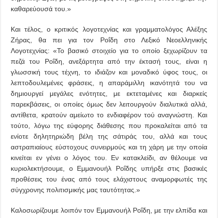
καθαρεύουσά του.»
Και τέλος, ο κριτικός λογοτεχνίας και γραμματολόγος Αλέξης
Ζήρας, θα πει για τον Ροΐδη στο Λεξικό Νεοελληνικής
Λογοτεχνίας: «Το βασικό στοιχείο για το οποίο ξεχωρίζουν τα
πεζά του Ροΐδη, ανεξάρτητα από την έκτασή τους, είναι η
γλωσσική τους τέχνη, το ιδιάζον και μοναδικό ύφος τους, οι
λεπτοδουλεμένες φράσεις, η απαράμιλλη ικανότητά του να
δημιουργεί μεγάλες ενότητες, με εκτεταμένες και διαρκείς
παρεκβάσεις, οι οποίες όμως δεν λειτουργούν διαλυτικά αλλά,
αντίθετα, κρατούν αμείωτο το ενδιαφέρον τού αναγνώστη. Και
τούτο, λόγω της εύφορης διάθεσης που προκαλείται από τα
ενίοτε δηλητηριώδη βέλη της σάτιράς του, αλλά και τους
αστραπιαίους εύστοχους συνειρμούς και τη χάρη με την οποία
κινείται εν γένει ο λόγος του. Εν κατακλείδι, αν θέλουμε να
κυριολεκτήσουμε, ο Εμμανουήλ Ροΐδης υπήρξε στις βασικές
προθέσεις του ένας από τους ελάχιστους αναμορφωτές της
σύγχρονης πολιτισμικής μας ταυτότητας.»
Καλοσωρίζουμε λοιπόν τον Εμμανουήλ Ροΐδη, με την ελπίδα και