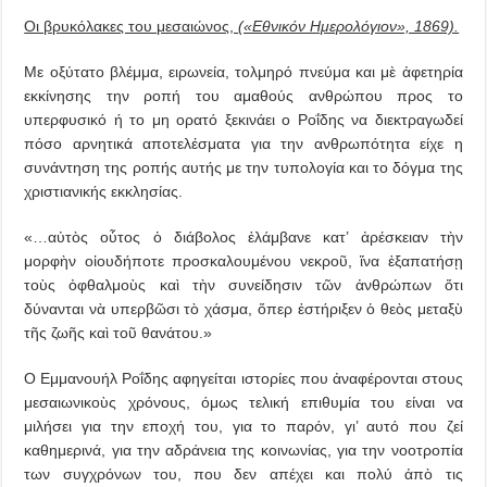
Οι βρυκόλακες του μεσαιώνος,
(«Εθνικόν Ημερολόγιον», 1869).
Με οξύτατο βλέμμα, ειρωνεία, τολμηρό πνεύμα και μὲ ἀφετηρία
εκκίνησης την ροπή του αμαθούς ανθρώπου προς το
υπερφυσικό ή το μη ορατό ξεκινάει ο Ροΐδης να διεκτραγωδεί
πόσο αρνητικά αποτελέσματα για την ανθρωπότητα είχε η
συνάντηση της ροπής αυτής με την τυπολογία και το δόγμα της
χριστιανικής εκκλησίας.
«…αὐτὸς οὗτος ὁ διάβολος ἐλάμβανε κατ’ ἀρέσκειαν τὴν
μορφὴν οἱουδήποτε προσκαλουμένου νεκροῦ, ἵνα ἐξαπατήσῃ
τοὺς ὀφθαλμοὺς καὶ τὴν συνείδησιν τῶν ἀνθρώπων ὅτι
δύνανται νὰ υπερβῶσι τὸ χάσμα, ὅπερ ἐστήριξεν ὁ θεὸς μεταξὺ
τῆς ζωῆς καὶ τοῦ θανάτου.»
Ο Εμμανουήλ Ροΐδης αφηγείται ιστορίες που ἀναφέρονται στους
μεσαιωνικοὺς χρόνους, όμως τελική επιθυμία του είναι να
μιλήσει για την εποχή του, για το παρόν, γι’ αυτό που ζεί
καθημερινά, για την αδράνεια της κοινωνίας, για την νοοτροπία
των συγχρόνων του, που δεν απέχει και πολύ ἀπὸ τις