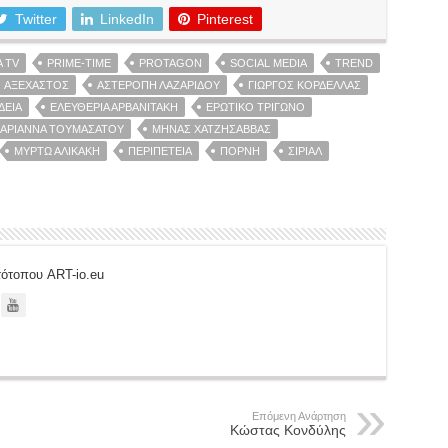
Twitter
LinkedIn
Pinterest
 TV
PRIME-TIME
PROTAGON
SOCIAL MEDIA
TREND
ΑΞΈΧΑΣΤΟΣ
ΑΣΤΕΡΌΠΗ ΛΑΖΑΡΊΔΟΥ
ΓΙΏΡΓΟΣ ΚΟΡΔΈΛΛΑΣ
ΔΕΙΑ
ΕΛΕΥΘΕΡΊΑ ΑΡΒΑΝΙΤΆΚΗ
ΕΡΩΤΙΚΌ ΤΡΊΓΩΝΟ
ΑΡΙΆΝΝΑ ΤΟΥΜΑΣΆΤΟΥ
ΜΗΝΆΣ ΧΑΤΖΗΣΆΒΒΑΣ
ΜΥΡΤΏ ΑΛΙΚΆΚΗ
ΠΕΡΙΠΈΤΕΙΑ
ΠΌΡΝΗ
ΣΊΡΙΑΛ
στότοπου ART-io.eu
Επόμενη Ανάρτηση
Κώστας Κονδύλης