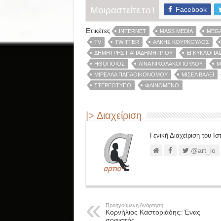
Facebook
Μοιραστείτε το !
Ετικέτες
INTERNET
MASS MEDIA
MEGA
TV
TWITTER
ΆΛΚΗΣ ΚΟΎΡΚΟΥΛΟΣ
ΔΗΜΉΤΡΗΣ ΠΑΠΑΔΗΜΗΤΡΊΟΥ
ΕΓΚΥΚΛΟΠΑΊ
ΗΘΟΠΟΙΌΣ
ΛΊΝΑ ΝΙΚΟΛΑΚΟΠΟΎΛΟΥ
Μ
ΜΙΡΈΛΛΑ ΠΑΠΑΟΙΚΟΝΌΜΟΥ
ΜΙΣΈΛ ΒΆΛΕΪ
ΣΤΕΡΕΌΤΥΠΟ
ΦΑΙΝΌΜΕΝΟ
|> Διαχείριση
Γενική Διαχείριση του Ι
@art_io
Προηγούμενη Ανάρτηση
Κορνήλιος Καστοριάδης: Ένας
σοφιστής