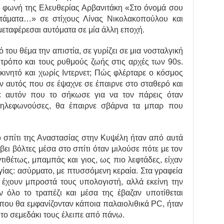
τη φωνή της Ελευθερίας Αρβανιτάκη «Στο όνομά σου
 τάματα…» σε στίχους Λίνας Νικολακοπούλου και
εταφέρεσαι αυτόματα σε μία άλλη εποχή.
ό του θέμα την απιστία, σε γυρίζει σε μια νοσταλγική
 τρόπο και τους ρυθμούς ζωής στις αρχές των 90s.
κινητό και χωρίς Ιντερνετ; Πώς φλέρταρε ο κόσμος
Αν αυτός που σε έψαχνε σε έπαιρνε στο σταθερό και
ε αυτόν που το σήκωσε για να τον πάρεις όταν
 τηλεφωνούσες, θα έπαιρνε σβάρνα τα μπαρ που
ό σπίτι της Αναστασίας στην Κυψέλη ήταν από αυτά
ει βόλτες μέσα στο σπίτι όταν μιλούσε πότε με τον
τιθέτως, μπαμπάς και γιος, ως πιο λεφτάδες, είχαν
γίας: ασύρματο, με πτυσσόμενη κεραία. Στα γραφεία
ν έχουν μπροστά τους υπολογιστή, αλλά εκείνη την
 όλο το τραπέζι και μέσα της έβαζαν υποτίθεται
που θα εμφανίζονταν κάποια παλαιολιθικά PC, ήταν
 το σεμεδάκι τους έλειπε από πάνω.