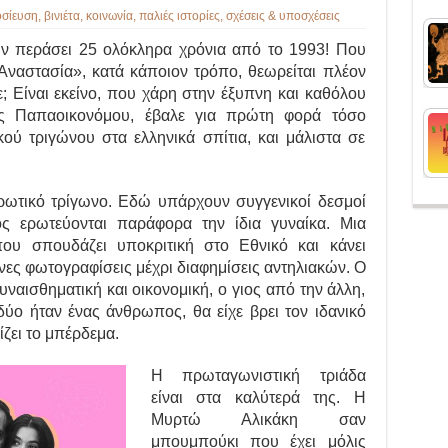
σίευση
,
βινιέτα
,
κοινωνία
,
παλιές ιστορίες
,
σχέσεις & υποσχέσεις
υν περάσει 25 ολόκληρα χρόνια από το 1993! Που
«Αναστασία», κατά κάποιον τρόπο, θεωρείται πλέον
; Είναι εκείνο, που χάρη στην έξυπνη και καθόλου
ας Παπαοικονόμου, έβαλε για πρώτη φορά τόσο
ύ τριγώνου στα ελληνικά σπίτια, και μάλιστα σε
 ερωτικό τρίγωνο. Εδώ υπάρχουν συγγενικοί δεσμοί
ς ερωτεύονται παράφορα την ίδια γυναίκα. Μια
 που σπουδάζει υποκριτική στο Εθνικό και κάνει
μνες φωτογραφίσεις μέχρι διαφημίσεις αντηλιακών. Ο
ναισθηματική και οικονομική, ο γιος από την άλλη,
δύο ήταν ένας άνθρωπος, θα είχε βρει τον ιδανικό
ίζει το μπέρδεμα.
Η πρωταγωνιστική τριάδα
είναι στα καλύτερά της. Η
Μυρτώ Αλικάκη σαν
μπουμπούκι που έχει μόλις