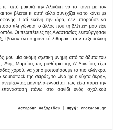
ει από μακριά την Αλικάκη να το κάνει με τον
 τον βλέπει κι αυτή αλλά συνεχίζει να το κάνει με
οφανής. Γιατί εκείνη την ώρα, δεν μπορούσε να
ε πόσο πληγώνεται ο άλλος που τη βλέπει» μου είχε
 λοιπόν. Οι περιπέτειες της Αναστασίας λειτούργησαν
ξ, έβαλαν ένα σημαντικό λιθαράκι στην σεξουαλική
ός μου μία ακόμη σχετική μνήμη από τα άδυτα του
ς 25ης Μαρτίου, ως μαθήτρια της Α’ Λυκείου, είχα
μάδας χορού, να χρησιμοποιήσουμε το πιο αλέγκρο,
 soundtrack της σειράς, το «Να ‘χε η νύχτα άκρη»,
ανεμίζοντας μαντήλια-εννοείται πως είχα πάρει την
ή επανάσταση πάνω στο σανίδι ενός σχολικού
Αστερόπη Λαζαρίδου
|
Πηγή:
Protagon.gr