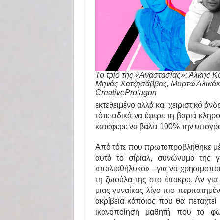
To τρίο της «Αναστασίας»: Άλκης Κ
Μηνάς Χατζησάββας, Μυρτώ Αλικάκ
CreativeProtagon
εκτεθειμένο αλλά και χειριστικό άν
τότε ειδικά να έφερε τη βαριά κλη
κατάφερε να βάλει 100% την υπογρ
Από τότε που πρωτοπροβλήθηκε μέχ
αυτό το σίριαλ, συνώνυμο της γ
«παλιοθήλυκο» –για να χρησιμοποιή
τη ζωούλα της στο έπακρο. Αν για
μιας γυναίκας λίγο πιο περπατημέ
ακρίβεια κάποιος που θα πεταχτεί
ικανοποίηση μαθητή που το φω