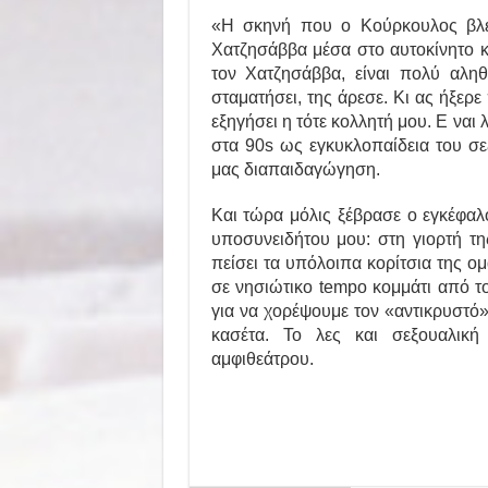
«Η σκηνή που ο Κούρκουλος βλέπ
Χατζησάββα μέσα στο αυτοκίνητο και
τον Χατζησάββα, είναι πολύ αληθ
σταματήσει, της άρεσε. Κι ας ήξερ
εξηγήσει η τότε κολλητή μου. Ε ναι
στα 90s ως εγκυκλοπαίδεια του σε
μας διαπαιδαγώγηση.
Και τώρα μόλις ξέβρασε ο εγκέφαλ
υποσυνειδήτου μου: στη γιορτή τη
πείσει τα υπόλοιπα κορίτσια της ο
σε νησιώτικο tempo κομμάτι από το
για να χορέψουμε τον «αντικρυστό» 
κασέτα. Το λες και σεξουαλικ
αμφιθεάτρου.