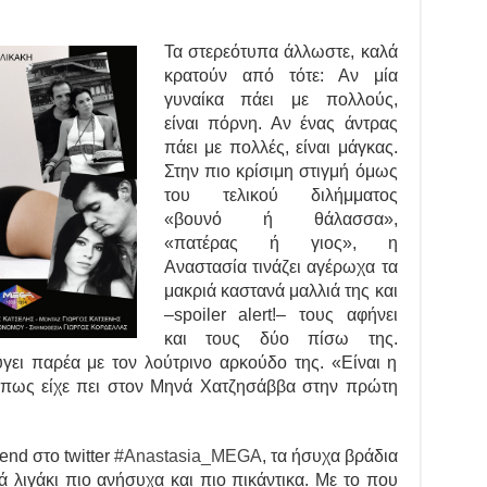
Τα στερεότυπα άλλωστε, καλά
κρατούν από τότε: Αν μία
γυναίκα πάει με πολλούς,
είναι πόρνη. Αν ένας άντρας
πάει με πολλές, είναι μάγκας.
Στην πιο κρίσιμη στιγμή όμως
του τελικού διλήμματος
«βουνό ή θάλασσα»,
«πατέρας ή γιος», η
Αναστασία τινάζει αγέρωχα τα
μακριά καστανά μαλλιά της και
–spoiler alert!– τους αφήνει
και τους δύο πίσω της.
γει παρέα με τον λούτρινο αρκούδο της. «Είναι η
 όπως είχε πει στον Μηνά Χατζησάββα στην πρώτη
end στο twitter
#Anastasia_MEGA
, τα ήσυχα βράδια
 λιγάκι πιο ανήσυχα και πιο πικάντικα. Με το που