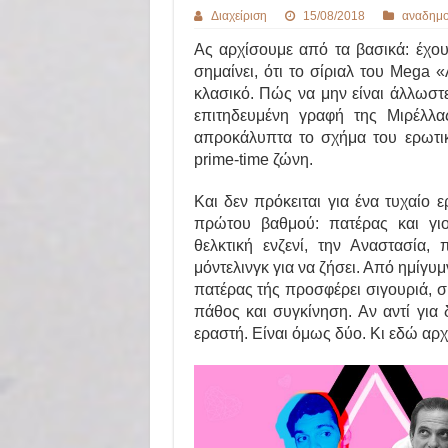
Διαχείριση
15/08/2018
αναδημο
Ας αρχίσουμε από τα βασικά: έχο
σημαίνει, ότι το σίριαλ του Mega 
κλασικό. Πώς να μην είναι άλλωστε
επιτηδευμένη γραφή της Μιρέλλ
απροκάλυπτα το σχήμα του ερωτικο
prime-time ζώνη.
Και δεν πρόκειται για ένα τυχαίο
πρώτου βαθμού: πατέρας και γιο
θελκτική ενζενί, την Αναστασία,
μόντελινγκ για να ζήσει. Από ημίγυ
πατέρας τής προσφέρει σιγουριά, συ
πάθος και συγκίνηση. Αν αντί για 
εραστή. Είναι όμως δύο. Κι εδώ αρχ