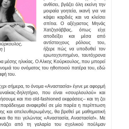
ανθίσει, βγάζει όλη εκείνη την
μοιραία γοητεία, ικανή για να
κάψει καρδιές και να κλείσει
σπίτια. Ο αξέχαστος Μηνάς
Χατζησάββας, όπως είχε
αποδείξει και μέσα από
αντίστοιχους ρόλους του,
ούρκουλος,
ήξερε πώς να υποδυθεί τον
η |
ερωτοχτυπημένο, ταυτόχρονα
δρα μέσης ηλικίας. Ο Αλκης Κούρκουλος, που μπορεί
ρονομιά του ονόματος του ηθοποιού πατέρα του, εδώ
αφή του.
ρι σήμερα, το όνομα «Αναστασία» έγινε με αφορμή
υναίκας-δηλητήριο, που είναι «σουρλουλού» και
σουμε και πιο old-fashioned εκφράσεις– και τη ζει
 παράδειγμα αναφερθεί σε μία παρέα η περίπτωση
νης και απελευθερωμένης, θα βρεθεί με μαθηματική
 και θα πει γελώντας «Αναστασία, Αναστασία!». Με
νάζει από τη γαλαρία του σχολικού πούλμαν