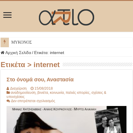
ΜΥΚΟΝΟΣ
Αρχική Σελίδα
/
Ετικέτα:
internet
Ετικέτα >
internet
Στο όνομά σου, Αναστασία
Διαχείριση
15/08/2018
αναδημοσίευση
,
βινιέτα
,
κοινωνία
,
παλιές ιστορίες
,
σχέσεις &
υποσχέσεις
στο
Δεν επιτρέπεται σχολιασμός
Στο
όνομά
σου,
Αναστασία