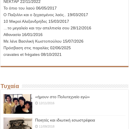
ΝΕΚΤΑΡ
22/11/2022
Το όπιο του λαού
06/05/2017
Ο Παζολίνι και ο ξεχασμένος λαός..
19/03/2017
10 Μικροί Αλεξανδρήδες
15/03/2017
…το μεγαλείο και την απελπισία σου
28/12/2016
Αθανασία
16/01/2016
Με λένε Βασιλική Κωστοπούλου
15/07/2026
Πρόσβαση στις παραλίες
02/06/2025
cravates et frégates
08/10/2021
Τυχαία
«ήμουν στο Πολυτεχνείο εγώ»
12/11/2016
Ποιητές και ιδιωτική εσωστρέφεια
11/09/2018