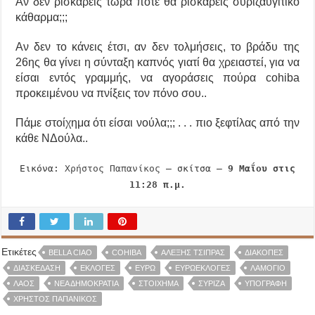
Αν δεν ρισκάρεις τώρα πότε θα ρισκάρεις συριζαυγίτικο
κάθαρμα;;;
Αν δεν το κάνεις έτσι, αν δεν τολμήσεις, το βράδυ της
26ης θα γίνει η σύνταξη καπνός γιατί θα χρειαστεί, για να
είσαι εντός γραμμής, να αγοράσεις πούρα cohiba
προκειμένου να πνίξεις τον πόνο σου..
Πάμε στοίχημα ότι είσαι νούλα;;; . . . πιο ξεφτίλας από την
κάθε ΝΔούλα..
Εικόνα:
Χρήστος Παπανίκος
– σκίτσα –
9 Μαΐου στις
11:28 π.μ.
Ετικέτες
BELLA CIAO
COHIBA
ΑΛΈΞΗΣ ΤΣΊΠΡΑΣ
ΔΙΑΚΟΠΈΣ
ΔΙΑΣΚΈΔΑΣΗ
ΕΚΛΟΓΈΣ
ΕΥΡΏ
ΕΥΡΩΕΚΛΟΓΈΣ
ΛΑΜΌΓΙΟ
ΛΑΌΣ
ΝΈΑ ΔΗΜΟΚΡΑΤΊΑ
ΣΤΟΊΧΗΜΑ
ΣΥΡΙΖΑ
ΥΠΟΓΡΑΦῊ
ΧΡΉΣΤΟΣ ΠΑΠΑΝΊΚΟΣ