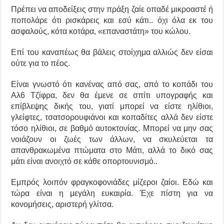
Πρέπει να αποδείξεις στην πράξη ζαίε οπαδέ μικροαστέ ή
ποπολάρε ότι ρισκάρεις και εσύ κάτι.. όχι όλα εκ του
ασφαλούς, κότα κοτάρα, «επαναστάτη» του κώλου.
Επί του καναπέως θα βάλεις στοίχημα αλλιώς δεν είσαι
ούτε για το πέος.
Είναι γνωστό ότι κανένας από σας, από το κοπάδι του
Αλ6 Τζίφρα, δεν θα έμενε σε σπίτι υπογραφής και
επίβλεψης δικής του, γιατί μπορεί να είστε ηλίθιοι,
γλείφτες, τσατσορουφιάνοι και κοπαδίτες αλλά δεν είστε
τόσο ηλίθιοι, σε βαθμό αυτοκτονίας. Μπορεί να μην σας
νοιάζουν οι ζωές των άλλων, να σκυλεύεται τα
απανθρακωμένα πτώματα στο Μάτι, αλλά το δικό σας
μάτι είναι ανοιχτό σε κάθε οπορτουνισμό..
Εμπρός λοιπόν φραγκοφονιάδες μίζεροι ζαίοι. Εδώ και
τώρα είναι η μεγάλη ευκαιρία. Έχε πίστη για να
κονομήσεις, αριστερή γλίτσα.