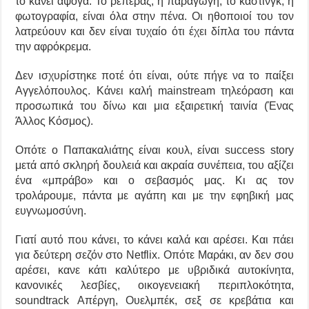
το κάνει άψογα. Το ρεπεράζ, η παραγωγή, το κάστινγκ, η
φωτογραφία, είναι όλα στην πένα. Οι ηθοποιοί του τον
λατρεύουν και δεν είναι τυχαίο ότι έχει δίπλα του πάντα
την αφρόκρεμα.
Δεν ισχυρίστηκε ποτέ ότι είναι, ούτε πήγε να το παίξει
Αγγελόπουλος. Κάνει καλή mainstream τηλεόραση και
προσωπικά του δίνω και μια εξαιρετική ταινία (Ένας
Άλλος Κόσμος).
Οπότε ο Παπακαλιάτης είναι κουλ, είναι success story
μετά από σκληρή δουλειά και ακραία συνέπεια, του αξίζει
ένα «μπράβο» και ο σεβασμός μας. Κι ας τον
τρολάρουμε, πάντα με αγάπη και με την εφηβική μας
ευγνωμοσύνη.
Γιατί αυτό που κάνει, το κάνει καλά και αρέσει. Και πάει
για δεύτερη σεζόν στο Netflix. Οπότε Μαράκι, αν δεν σου
αρέσει, κανε κάτι καλύτερο με υβριδικά αυτοκίνητα,
κανονικές λεσβίες, οικογενειακή περιπλοκότητα,
soundtrack Απέργη, Ουελμπέκ, σεξ σε κρεβάτια και