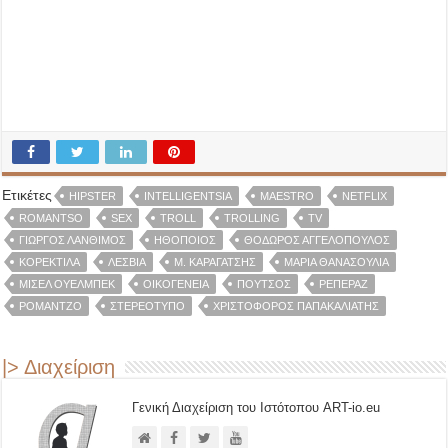
Ετικέτες
HIPSTER
INTELLIGENTSIA
MAESTRO
NETFLIX
ROMANTSO
SEX
TROLL
TROLLING
TV
ΓΙΏΡΓΟΣ ΛΆΝΘΙΜΟΣ
ΗΘΟΠΟΙΌΣ
ΘΌΔΩΡΟΣ ΑΓΓΕΛΌΠΟΥΛΟΣ
ΚΟΡΕΚΤΊΛΑ
ΛΕΣΒΊΑ
Μ. ΚΑΡΑΓΆΤΣΗΣ
ΜΑΡΊΑ ΘΑΝΑΣΟΎΛΙΑ
ΜΙΣΈΛ ΟΥΕΛΜΠΈΚ
ΟΙΚΟΓΈΝΕΙΑ
ΠΟΎΤΣΟΣ
ΡΕΠΕΡΆΖ
ΡΟΜΆΝΤΖΟ
ΣΤΕΡΕΌΤΥΠΟ
ΧΡΙΣΤΌΦΟΡΟΣ ΠΑΠΑΚΑΛΙΆΤΗΣ
|> Διαχείριση
Γενική Διαχείριση του Ιστότοπου ART-io.eu