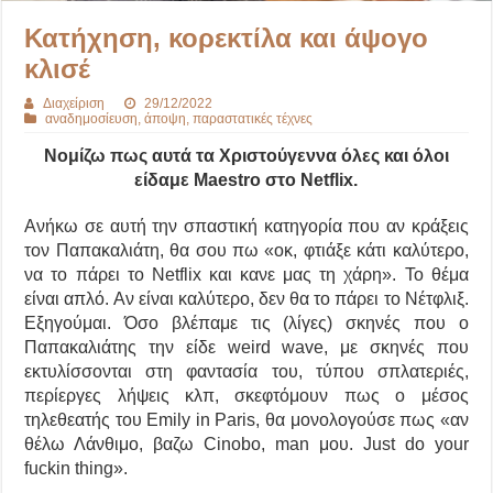
Κατήχηση, κορεκτίλα και άψογο
κλισέ
Διαχείριση
29/12/2022
αναδημοσίευση
,
άποψη
,
παραστατικές τέχνες
Νομίζω πως αυτά τα Χριστούγεννα όλες και όλοι
είδαμε Maestro στο Netflix.
Ανήκω σε αυτή την σπαστική κατηγορία που αν κράξεις
τον Παπακαλιάτη, θα σου πω «οκ, φτιάξε κάτι καλύτερο,
να το πάρει το Netflix και κανε μας τη χάρη». Το θέμα
είναι απλό. Αν είναι καλύτερο, δεν θα το πάρει το Νέτφλιξ.
Εξηγούμαι. Όσο βλέπαμε τις (λίγες) σκηνές που ο
Παπακαλιάτης την είδε weird wave, με σκηνές που
εκτυλίσσονται στη φαντασία του, τύπου σπλατεριές,
περίεργες λήψεις κλπ, σκεφτόμουν πως ο μέσος
τηλεθεατής του Emily in Paris, θα μονολογούσε πως «αν
θέλω Λάνθιμο, βαζω Cinobo, man μου. Just do your
fuckin thing».