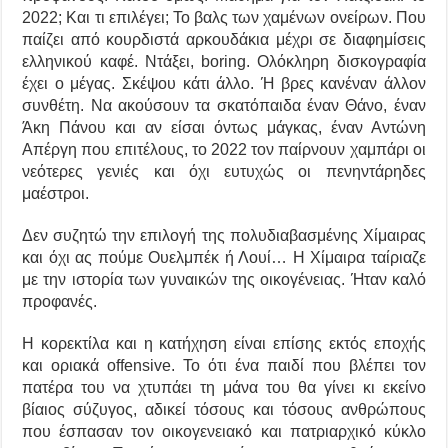
2022; Και τι επιλέγει; Το βαλς των χαμένων ονείρων. Που
παίζει από κουρδιστά αρκουδάκια μέχρι σε διαφημίσεις
ελληνικού καφέ. Ντάξει, boring. Ολόκληρη δισκογραφία
έχει ο μέγας. Σκέψου κάτι άλλο. Ή βρες κανέναν άλλον
συνθέτη. Να ακούσουν τα σκατόπαιδα έναν Θάνο, έναν
Άκη Πάνου και αν είσαι όντως μάγκας, έναν Αντώνη
Απέργη που επιτέλους, το 2022 τον παίρνουν χαμπάρι οι
νεότερες γενιές και όχι ευτυχώς οι πενηντάρηδες
μαέστροι.
Δεν συζητώ την επιλογή της πολυδιαβασμένης Χίμαιρας
και όχι ας πούμε Ουελμπέκ ή Λουί… Η Χίμαιρα ταίριαζε
με την ιστορία των γυναικών της οικογένειας. Ήταν καλό
προφανές.
Η κορεκτίλα και η κατήχηση είναι επίσης εκτός εποχής
και οριακά offensive. Το ότι ένα παιδί που βλέπει τον
πατέρα του να χτυπάει τη μάνα του θα γίνει κι εκείνο
βίαιος σύζυγος, αδικεί τόσους και τόσους ανθρώπους
που έσπασαν τον οικογενειακό και πατριαρχικό κύκλο