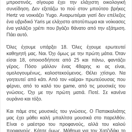
μπροστινός, σίγουρα έχει την ελάχιστη οικολογική
συνείδηση. Δεν εξετάζω το πού στον μπούτσο βρήκες
Hertz να νοικιάζει Yugo. Αναρωτιέμαι γιατί δεν επέλεξες
ένα υβριδικό Yaris με ελάχιστο αποτύπωμα και νοίκιασες
ένα γαλάζιο χρέπι που βγάζει θάνατο από την εξάτμιση.
Πάει αυτό.
Όλες έχουμε υπάρξει 18. Όλες έχουμε ερωτευτεί
καθηγητή μας. Ναι. Όχι όμως με την πρώτη μάτια. Όταν
είσαι 18, οποιοσδήποτε από 25 και πάνω, φαντάζει
γέρος. Πόσο μάλλον ένας 48αρης κι ας είναι,
ομολογουμένως, καλοστεκούμενος. Θέλει χτίσιμο. Να
γοητευτεί από κάτι. Από τον «αέρα» πρωτεύουσας που
φέρνει, από το καλό του game, από τις μουσικές του
γνώσεις. Όχι με την πρώτη ματιά. Ποτέ. Σε κανένα
ουράνιο και τόξο.
Και πάμε στις μουσικές του γνώσεις. Ο Παπακαλιάτης
μας έχει μάθει καλή μπαλίτσα μουσικά στο παρελθόν.
Είναι ο μαέστρο του προφανούς, αλλά του καλού
προφανούς. Κάτσε όμως. Μάθημα για τον Χατζιδάκι το