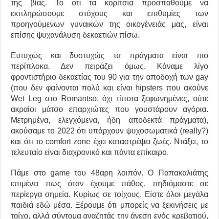
της βίας. Το ότι τα κορίτσια προσπαθούμε να
εκπληρώσουμε στόχους και επιθυμίες των
προηγούμενων γυναικών της οικογένειάς μας, είναι
επίσης ψυχανάλυση δεκαετιών πίσω.
Ευτυχώς και δυστυχώς τα πράγματα είναι πιο
περίπλοκα. Δεν πειράζει όμως. Κάναμε λίγο
φροντιστήριο δεκαετίας του 90 για την αποδοχή των gay
(που δεν φαίνονται πολύ και είναι hipsters που ακούνε
Wet Leg στο Romantso, όχι τίποτα ξεφωνημένες, ούτε
ακραίοι μάτσο επαρχιώτες που γουστάρουν αγόρια.
Μετρημένα, ελεγχόμενα, ήδη αποδεκτά πράγματα),
ακούσαμε το 2022 ότι υπάρχουν ψυχοσωματικά (really?)
και ότι το comfort zone έχει καταστρέψει ζωές. Ντάξει, το
τελευταίο είναι διαχρονικό και πάντα επίκαιρο.
Πάμε στο game του 48αρη λοιπόν. Ο Παπακαλιάτης
επιμένει πως όταν έχουμε πάθος, πηδιόμαστε σε
περίεργα σημεία. Κυρίως σε τοίχους. Είστε όλοι μεγάλα
παιδιά εδώ μέσα. Ξέρουμε ότι μπορείς να ξεκινήσεις με
τοίχο, αλλά σύντομα αναζητάς την άνεση ενός κρεβατιού,