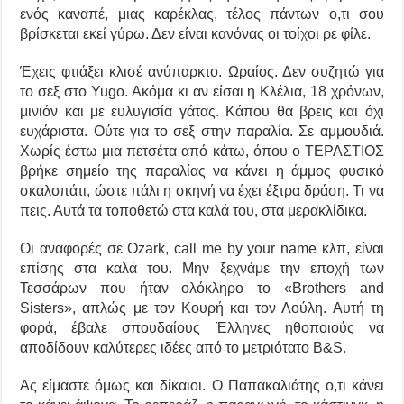
ενός καναπέ, μιας καρέκλας, τέλος πάντων ο,τι σου
βρίσκεται εκεί γύρω. Δεν είναι κανόνας οι τοίχοι ρε φίλε.
Έχεις φτιάξει κλισέ ανύπαρκτο. Ωραίος. Δεν συζητώ για
το σεξ στο Yugo. Ακόμα κι αν είσαι η Κλέλια, 18 χρόνων,
μινιόν και με ευλυγισία γάτας. Κάπου θα βρεις και όχι
ευχάριστα. Ούτε για το σεξ στην παραλία. Σε αμμουδιά.
Χωρίς έστω μια πετσέτα από κάτω, όπου ο ΤΕΡΑΣΤΙΟΣ
βρήκε σημείο της παραλίας να κάνει η άμμος φυσικό
σκαλοπάτι, ώστε πάλι η σκηνή να έχει έξτρα δράση. Τι να
πεις. Αυτά τα τοποθετώ στα καλά του, στα μερακλίδικα.
Οι αναφορές σε Ozark, call me by your name κλπ, είναι
επίσης στα καλά του. Μην ξεχνάμε την εποχή των
Τεσσάρων που ήταν ολόκληρο το «Brothers and
Sisters», απλώς με τον Κουρή και τον Λούλη. Αυτή τη
φορά, έβαλε σπουδαίους Έλληνες ηθοποιούς να
αποδίδουν καλύτερες ιδέες από το μετριότατο B&S.
Ας είμαστε όμως και δίκαιοι. Ο Παπακαλιάτης ο,τι κάνει