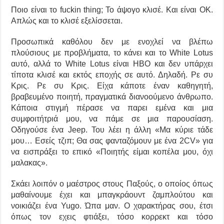
Ποιο είναι το fuckin thing; Το άψογο κλισέ. Και είναι OK.
Απλώς και το κλισέ εξελίσσεται.
Προσωπικά καθόλου δεν με ενοχλεί να βλέπω
πλούσιους με προβλήματα, το κάνει και το White Lotus
αυτό, αλλά το White Lotus είναι HBO και δεν υπάρχει
τίποτα κλισέ και εκτός εποχής σε αυτό. Δηλαδή. Ρε συ
Κρις. Ρε συ Κρις. Είχα κάποτε έναν καθηγητή,
βραβευμένο ποιητή, πραγματικά διανοούμενο άνθρωπο.
Κάποια στιγμή πέρασε να παρει εμένα και μια
συμφοιτήτριά μου, να πάμε σε μια παρουσίαση.
Οδηγούσε ένα Jeep. Του λέει η άλλη «Μα κύριε τάδε
μου… Εσείς τζιπ; Θα σας φανταζόμουν με ένα 2CV» για
να εισπράξει το επικό «Ποιητής είμαι κοπέλα μου, όχι
μαλακας».
Σκάει λοιπόν ο μαέστρος στους Παξούς, ο οποίος όπως
μαθαίνουμε έχει και μπαγκράουντ ζαμπλούτου και
νοικιάζει ένα Yugo. Ώπα μαν. Ο χαρακτήρας σου, έτσι
όπως τον εχεις φτιάξει, τόσο κορρεκτ και τόσο