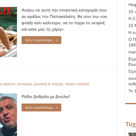
Hege
Ανήκω σε αυτή την σπαστική κατηγορία που
10 
αν κράξεις τον Παπακαλιάτη, θα σου πω «οκ,
Η 21
φτιάξε κάτι καλύτερο, να το πάρει το νετφλιξ
10 
και κανε μας τη χάρη».
Η ε
Ο Π
Δείτε περισσότερα... »
19/
man
Ευρ
Είνα
Όχλ
όσο
ανθ
ια αγρίους
,
κοινωνία
,
μουσική & ποίηση
,
παλιές ιστορίες
Το 
Ράδιο βοθρίλα με βινύλιο!
Δείτε περισσότερα... »
Τυχ