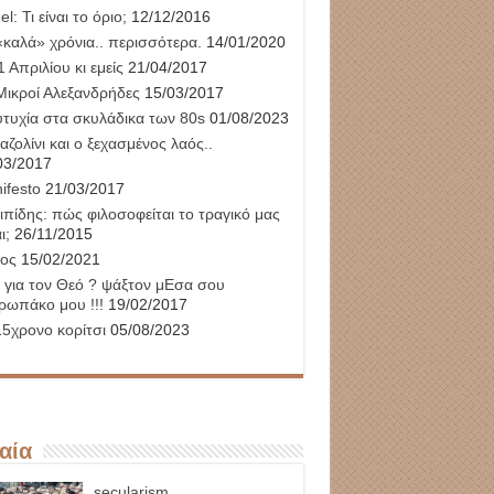
l: Τι είναι το όριο;
12/12/2016
«καλά» χρόνια.. περισσότερα.
14/01/2020
 Απριλίου κι εμείς
21/04/2017
Μικροί Αλεξανδρήδες
15/03/2017
υτυχία στα σκυλάδικα των 80s
01/08/2023
αζολίνι και ο ξεχασμένος λαός..
03/2017
ifesto
21/03/2017
ιπίδης: πώς φιλοσοφείται το τραγικό μας
ι;
26/11/2015
ος
15/02/2021
 για τον Θεό ? ψάξτον μΕσα σου
ρωπάκο μου !!!
19/02/2017
15χρονο κορίτσι
05/08/2023
αία
secularism