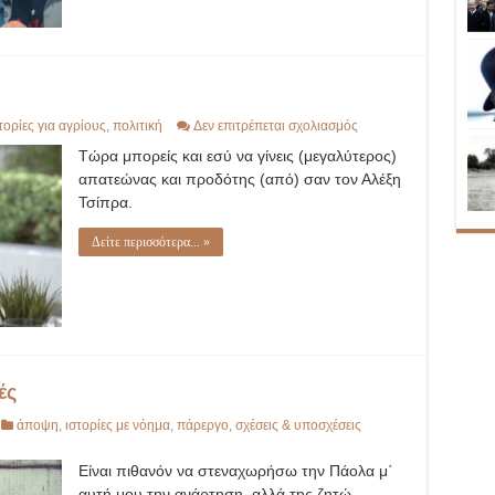
στο
τορίες για αγρίους
,
πολιτική
Δεν επιτρέπεται σχολιασμός
νέο-
Τώρα μπορείς και εσύ να γίνεις (μεγαλύτερος)
λέρα
ΣΥΡΙΖΑ
απατεώνας και προδότης (από) σαν τον Αλέξη
Τσίπρα.
Δείτε περισσότερα... »
ές
άποψη
,
ιστορίες με νόημα
,
πάρεργο
,
σχέσεις & υποσχέσεις
Είναι πιθανόν να στεναχωρήσω την Πάολα μ΄
αυτή μου την ανάρτηση, αλλά της ζητώ