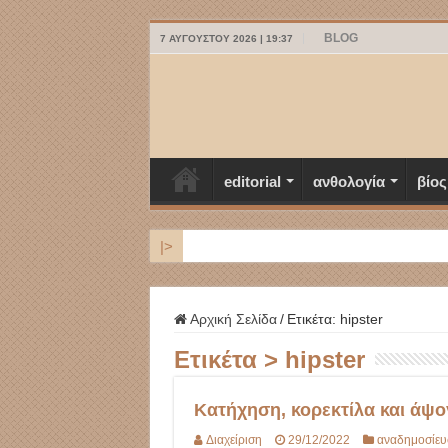
BLOG
7 ΑΥΓΟΎΣΤΟΥ 2026 | 19:37
editorial
ανθολογία
βίος
|>
ΜΥΚΟΝΟΣ
Αρχική Σελίδα
/
Ετικέτα:
hipster
Ετικέτα >
hipster
Κατήχηση, κορεκτίλα και άψο
Διαχείριση
29/12/2022
αναδημοσίευ