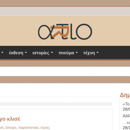
έκθεση
ιστορίες
πνεύμα
τέχνη
Δημ
«Το
28/
Αλ6
γο κλισέ
…το
28/
ση
,
άποψη
,
παραστατικές τέχνες