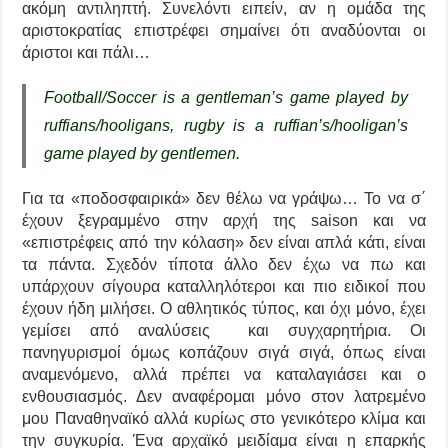
ακόμη αντιληπτή. Συνελόντι ειπείν, αν η ομάδα της
αριστοκρατίας επιστρέφει σημαίνει ότι αναδύονται οι
άριστοι και πάλι…
Football/Soccer is a gentleman’s game played by
ruffians/hooligans, rugby is a ruffian’s/hooligan’s
game played by gentlemen.
Για τα «ποδοσφαιρικά» δεν θέλω να γράψω… Το να σ΄
έχουν ξεγραμμένο στην αρχή της saison και να
«επιστρέφεις από την κόλαση» δεν είναι απλά κάτι, είναι
τα πάντα. Σχεδόν τίποτα άλλο δεν έχω να πω και
υπάρχουν σίγουρα καταλληλότεροι και πιο ειδικοί που
έχουν ήδη μιλήσει. Ο αθλητικός τύπος, και όχι μόνο, έχει
γεμίσει από αναλύσεις και συγχαρητήρια. Οι
πανηγυρισμοί όμως κοπάζουν σιγά σιγά, όπως είναι
αναμενόμενο, αλλά πρέπει να καταλαγιάσει και ο
ενθουσιασμός. Δεν αναφέρομαι μόνο στον λατρεμένο
μου Παναθηναϊκό αλλά κυρίως στο γενικότερο κλίμα και
την συγκυρία. Ένα αρχαϊκό μειδίαμα είναι η επαρκής