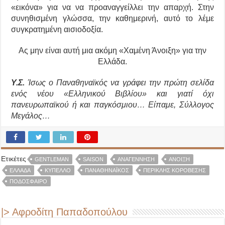
«εικόνα» για να να προαναγγείλλει την απαρχή. Στην
συνηθισμένη γλώσσα, την καθημερινή, αυτό το λέμε
συγκρατημένη αισιοδοξία.
Ας μην είναι αυτή μια ακόμη «Χαμένη Άνοιξη» για την
Ελλάδα.
Υ.Σ.
Ίσως ο Παναθηναϊκός να γράφει την πρώτη σελίδα
ενός νέου «Ελληνικού Βιβλίου» και γιατί όχι
πανευρωπαϊκού ή και παγκόσμιου… Είπαμε, Σύλλογος
Μεγάλος…
Ετικέτες
GENTLEMAN
SAISON
ΑΝΑΓΕΝΝΗΣΗ
ΆΝΟΙΞΗ
ΕΛΛΆΔΑ
ΚΥΠΕΛΛΟ
ΠΑΝΑΘΗΝΑΪΚΌΣ
ΠΕΡΙΚΛΉΣ ΚΟΡΟΒΈΣΗΣ
ΠΟΔΌΣΦΑΙΡΟ
|> Αφροδίτη Παπαδοπούλου