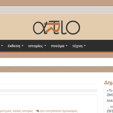
έκθεση
ιστορίες
πνεύμα
τέχνη
Δημ
«Το
28/
Αλ6
…το
στο
28/
γοτεχνία
,
παλιές ιστορίες
Δεν επιτρέπεται σχολιασμός