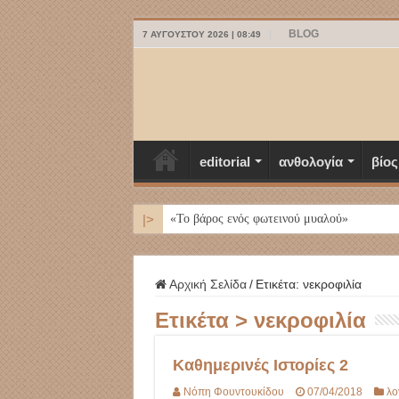
BLOG
7 ΑΥΓΟΎΣΤΟΥ 2026 | 08:49
editorial
ανθολογία
βίος
|>
ΜΥΚΟΝΟ
Αρχική Σελίδα
/
Ετικέτα:
νεκροφιλία
Ετικέτα >
νεκροφιλία
Καθημερινές Ιστορίες 2
Νόπη Φουντουκίδου
07/04/2018
λο