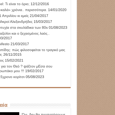
l: Τι είναι το όριο;
12/12/2016
«καλά» χρόνια.. περισσότερα.
14/01/2020
 Απριλίου κι εμείς
21/04/2017
Μικροί Αλεξανδρήδες
15/03/2017
υτυχία στα σκυλάδικα των 80s
01/08/2023
αζολίνι και ο ξεχασμένος λαός..
03/2017
ifesto
21/03/2017
ιπίδης: πώς φιλοσοφείται το τραγικό μας
ι;
26/11/2015
ος
15/02/2021
 για τον Θεό ? ψάξτον μΕσα σου
ρωπάκο μου !!!
19/02/2017
15χρονο κορίτσι
05/08/2023
αία
Όχι, δεν θα περπατήσουμε