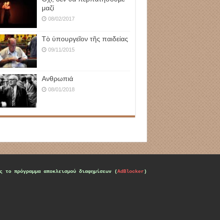
μαζί
08/02/2017
Τὸ ὑπουργεῖον τῆς παιδείας
09/11/2015
Ανθρωπιά
08/01/2018
ς το πρόγραμμα αποκλεισμού διαφημίσεων (
AdBlocker
)