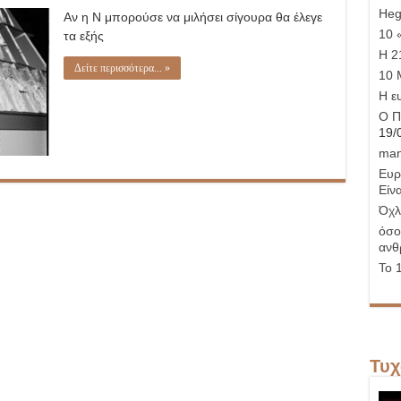
Καθημερινές
Hege
Αν η Ν μπορούσε να μιλήσει σίγουρα θα έλεγε
Ιστορίες
2
10 
τα εξής
Η 21
Δείτε περισσότερα... »
10 
Η ε
Ο Π
19/
man
Ευρ
Είνα
Όχλ
όσο
ανθ
Το 
Τυχ