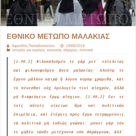
ΕΘΝΙΚΟ ΜΕΤΩΠΟ ΜΑΛΑΚΙΑΣ
Αφροδίτη Παπαδοπούλου
19/08/2019
ιστορίες για αγρίους
,
κοινωνία
,
πάρεργο
,
πολιτική
[2.40.1] Φιλοκαλοῦμέν τε γὰρ μετ᾽ εὐτελείας
καὶ φιλοσοφοῦμεν ἄνευ μαλακίας· πλούτῳ τε
ἔργου μᾶλλον καιρῷ ἢ λόγου κόμπῳ χρώμεθα, καὶ
τὸ πένεσθαι οὐχ ὁμολογεῖν τινὶ αἰσχρόν, ἀλλὰ
μὴ διαφεύγειν ἔργῳ αἴσχιον. [2.40.2] ἔνι τε
τοῖς αὐτοῖς οἰκείων ἅμα καὶ πολιτικῶν
ἐπιμέλεια, καὶ ἑτέροις πρὸς ἔργα τετραμμένοις
τὰ πολιτικὰ μὴ ἐνδεῶς γνῶναι· μόνοι γὰρ τόν
τε μηδὲν τῶνδε μετέχοντα οὐκ ἀπράγμονα, ἀλλ᾽