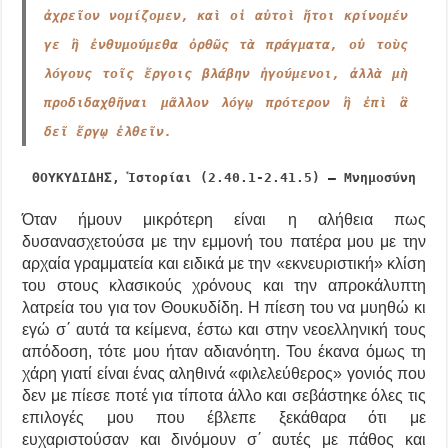
ἀχρεῖον νομίζομεν, καὶ οἱ αὐτοὶ ἤτοι κρίνομέν
γε ἢ ἐνθυμούμεθα ὀρθῶς τὰ πράγματα, οὐ τοὺς
λόγους τοῖς ἔργοις βλάβην ἡγούμενοι, ἀλλὰ μὴ
προδιδαχθῆναι μᾶλλον λόγῳ πρότερον ἢ ἐπὶ ἃ
δεῖ ἔργῳ ἐλθεῖν.
ΘΟΥΚΥΔΙΔΗΣ, Ἱστορίαι (2.40.1-2.41.5)
–
Μνημοσύνη
Όταν ήμουν μικρότερη είναι η αλήθεια πως
δυσανασχετούσα με την εμμονή του πατέρα μου με την
αρχαία γραμματεία και ειδικά με την «εκνευριστική» κλίση
του στους κλασικούς χρόνους και την απροκάλυπτη
λατρεία του για τον
Θουκυδίδη.
Η πίεση του να μυηθώ κι
εγώ σ΄ αυτά τα κείμενα, έστω κ
αι
στην νεοελληνική τους
απόδοση, τότε μου
ή
ταν αδιανόητη. Του έκανα όμως τη
χάρη γιατί είναι ένας αληθινά «φιλελεύθερος» γονιός που
δεν με πίεσε ποτέ για τίποτα άλλο και σεβάστηκε όλες τις
επιλογές μου που έβλεπε ξεκάθαρα ότι με
ευχαριστ
ούσαν
και δ
ι
ν
ό
μ
ουν
σ΄ αυτές με πάθος και