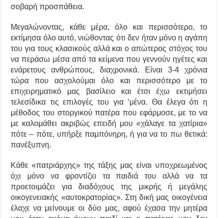
σοβαρή προσπάθεια.
Μεγαλώνοντας, κάθε μέρα, όλο και περισσότερο, το
εκτ
ίμησα
όλο αυτό, νιώθοντας
ότι δεν ήταν μόνο η αγάπη
του για τους κλασικούς αλλά και ο απώτερος στόχος του
να περάσω μέσα από τα κείμενα που γεννούν ηγέτες και
ενάρετους ανθρώπους, διαχρονικά. Είναι 3-4 χρόνια
τώρα που ασχολούμαι όλο και περισσότερο με το
επιχειρηματικό μας βασίλειο και έτσι έχω εκτιμήσει
τελεσίδικα τις επιλογές του για ‘μένα. Θα έλεγα ότι η
μέθοδος του στοργικού πατέρα που εφάρμοσε, με το να
με καλομάθει ακριβώς επειδή μου «χάλαγε τα χατ
ί
ρια»
πότε – πότε,
υ
π
ή
ρξε παμπόνηρη,
ή
για να το πω θετικά:
πανέξυπνη.
Κ
άθε «πατριάρχης» της τάξης μας είναι υποχρεωμένος
όχι μόνο να φροντίζει τα παιδιά του αλλά να τα
προετοιμάζει για διαδόχους της μικρής ή μεγάλης
οικογενειακής «αυτοκρατορίας». Στη δική μας οικογένεια
έλαχε να μείνουμε οι δύο μας, αφού έχασα την μητέρα