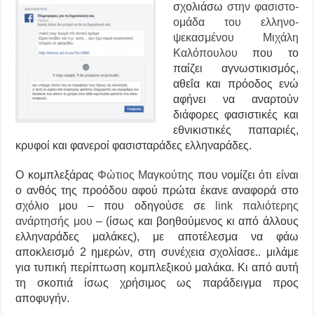
σχολιάσω
στην φασιστο-
ομάδα του
ελληνο-
ψεκασμένου Μιχάλη
Καλόπουλου
που το
παίζει αγνωστικισμός,
αθεΐα και πρόοδος ενώ
αφήνει να αναρτούν
διάφορες φασιστικές και
εθνικιστικές παπαριές,
κρυφοί και φανεροί φασισταράδες ελληναράδες.
Ο
κομπλεξάρας
Φώτιος Μαγκούτης
που νομίζει ότι είναι
ο ανθός της προόδου αφού πρώτα έκανε αναφορά στο
σχόλιο μου – που
οδηγούσε
σε
link παλιότερης
ανάρτησής μου
–
(ίσως και βοηθούμενος κι από άλλους
ελληναράδες μαλάκες), με αποτέλεσμα να φάω
αποκλεισμό 2 ημερών, στη συνέχεια σχολίασε.. μιλάμε
για τυπική περίπτωση κομπλεξικού μαλάκα. Κι από αυτή
τη σκοπιά
ίσως
χρήσιμος ως παράδειγμα προς
αποφυγήν.