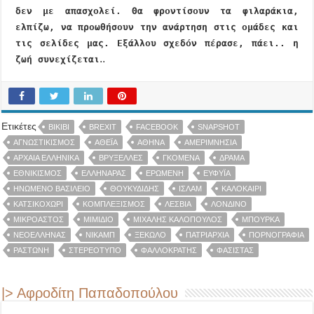
δεν με απασχολεί. Θα φροντίσουν τα φιλαράκια,
ελπίζω, να προωθήσουν την ανάρτηση στις ομάδες και
τις σελίδες μας. Εξάλλου σχεδόν πέρασε, πάει.. η
..
ζωή συνεχίζεται
Ετικέτες
BIKIBI
BREXIT
FACEBOOK
SNAPSHOT
ΑΓΝΩΣΤΙΚΙΣΜΌΣ
ΑΘΕΪ́Α
ΑΘΉΝΑ
ΑΜΕΡΙΜΝΗΣΊΑ
ΑΡΧΑΊΑ ΕΛΛΗΝΙΚΆ
ΒΡΥΞΈΛΛΕΣ
ΓΚΌΜΕΝΑ
ΔΡΑΜΑ
ΕΘΝΙΚΙΣΜΌΣ
ΕΛΛΗΝΆΡΑΣ
ΕΡΩΜΈΝΗ
ΕΥΦΥΪ́Α
ΗΝΩΜΈΝΟ ΒΑΣΊΛΕΙΟ
ΘΟΥΚΥΔΊΔΗΣ
ΙΣΛΑΜ
ΚΑΛΟΚΑΊΡΙ
ΚΑΤΣΙΚΟΧΏΡΙ
ΚΟΜΠΛΕΞΙΣΜΌΣ
ΛΕΣΒΊΑ
ΛΟΝΔΊΝΟ
ΜΙΚΡΟΑΣΤΌΣ
ΜΙΜΊΔΙΟ
ΜΙΧΆΛΗΣ ΚΑΛΌΠΟΥΛΟΣ
ΜΠΟΎΡΚΑ
ΝΕΟΈΛΛΗΝΑΣ
ΝΙΚΆΜΠ
ΞΈΚΩΛO
ΠΑΤΡΙΑΡΧΊΑ
ΠΟΡΝΟΓΡΑΦΊΑ
ΡΑΣΤΏΝΗ
ΣΤΕΡΕΌΤΥΠΟ
ΦΑΛΛΟΚΡΆΤΗΣ
ΦΑΣΊΣΤΑΣ
|> Αφροδίτη Παπαδοπούλου