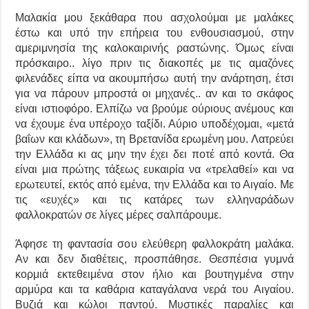
Μαλακία μου ξεκάθαρα που ασχολούμαι με μαλάκες
έστω και υπό την επήρεια του ενθουσιασμού, στην
αμεριμνησία της καλοκαιρινής ραστώνης. Όμως είναι
πρόσκαιρο.. λίγο πριν τις διακοπές με τις αμαζόνες
φιλενάδες είπα να ακουμπήσω αυτή την ανάρτηση, έτσι
για να πάρουν μπροστά οι μηχανές.. αν και το σκάφος
είναι ιστιοφόρο. Ελπίζω να βρούμε ούριους ανέμους και
να έχουμε ένα υπέροχο ταξίδι. Αύριο υποδέχομαι, «μετά
βαΐων και κλάδων», τη Βρετανίδα ερωμένη μου. Λατρεύει
την Ελλάδα κι ας μην την έχει δει ποτέ από κοντά. Θα
είναι μια πρώτης τάξεως ευκαιρία να «τρελαθεί» και να
ερωτευτεί, εκτός από εμένα, την Ελλάδα και το Αιγαίο. Με
τις «ευχές» και τις κατάρες των ελληναράδων
φαλλοκρατών σε λίγες μέρες σαλπάρουμε.
Άφησε τη φαντασία σο
υ
ελεύθερη
φαλλοκράτη μαλάκα
.
Αν και δεν διαθέτεις, προσπάθησε.
Θεσπέσια
γυμνά
κορμιά
εκτεθειμένα
στον ήλιο και βουτηγμένα στην
αρμύρα και τα καθάρια
καταγάλανα
νερά του Αιγαίου.
Βυζιά και κώλοι παντού. Μυστικές παραλίες και