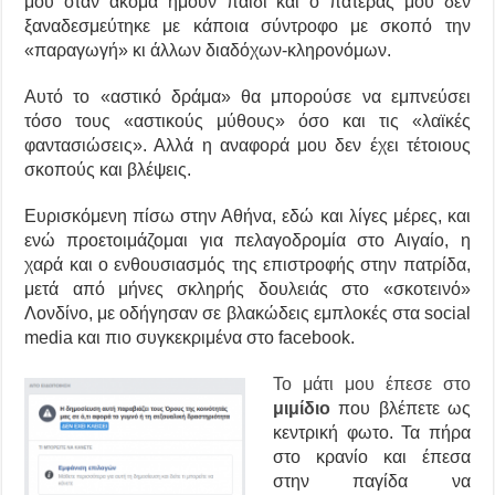
μου όταν ακόμα ήμουν παιδί και ο πατέρας μου δεν
ξαναδεσμεύτηκε με κάποια σύντροφο με σκοπό την
«παραγωγή» κι άλλων διαδόχων-κληρονόμων.
Αυτό το «αστικό δράμα» θα μπορούσε να εμπνεύσει
τόσο τους «αστικούς μύθους» όσο και τις «λαϊκές
φαντασιώσεις». Αλλά η αναφορά μου δεν έχει τέτοιους
σκοπούς και βλέψεις.
Ευρισκόμενη πίσω στην Αθήνα, εδώ και λίγες μέρες, και
ενώ προετοιμάζομαι για πελαγοδρομία στο Αιγαίο, η
χαρά και ο ενθουσιασμός της επιστροφής στην πατρίδα,
μετά από μήνες σκληρής δουλειάς στο «σκοτεινό»
Λονδίνο, με οδήγησαν σε βλακώδεις εμπλοκές στα social
media και πιο συγκεκριμένα στο facebook.
Το μάτι μου έπεσε στο
μιμίδιο
που βλέπετε ως
κεντρικ
ή
φωτο. Τα πήρα
στο κρανίο και έπεσα
στην παγίδα να