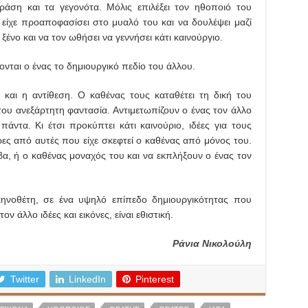
ράση και τα γεγονότα. Μόλις επιλέξει τον ηθοποιό του
ου είχε προαποφασίσει στο μυαλό του και να δουλέψει μαζί
ξένο και να τον ωθήσει να γεννήσει κάτι καινούργιο.
νται ο ένας το δημιουργικό πεδίο του άλλου.
 και η αντίθεση. Ο καθένας τους καταθέτει τη δική του
του ανεξάρτητη φαντασία. Αντιμετωπίζουν ο ένας τον άλλο
άντα. Κι έτσι προκύπτει κάτι καινούριο, ιδέες για τους
ρες από αυτές που είχε σκεφτεί ο καθένας από μόνος του.
, ή ο καθένας μοναχός του και να εκπλήξουν ο ένας τον
ηνοθέτη, σε ένα υψηλό επίπεδο δημιουργικότητας που
ον άλλο ιδέες και εικόνες, είναι εθιστική.
Ράνια Νικολούλη
Twitter
LinkedIn
Pinterest