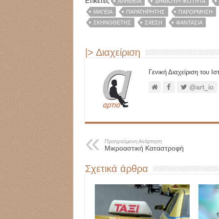
Ετικέτες
ΑΛΉΘΕΙΑ
ΔΗΜΙΟΥΡΓΙΚΌΤΗΤΑ
ΜΑΓΕΊΑ
ΠΑΡΑΤΗΡΗΤΉΣ
ΠΑΡΌΡΜΗΣΗ
ΣΚΗΝΟΘΈΤΗΣ
ΣΧΈΣΗ
ΦΑΝΤΑΣΊΑ
|> Διαχείριση
Γενική Διαχείριση του Ι
@art_io
Προηγούμενη Ανάρτηση
Μικροαστική Καταστροφή
Σχετικά άρθρα