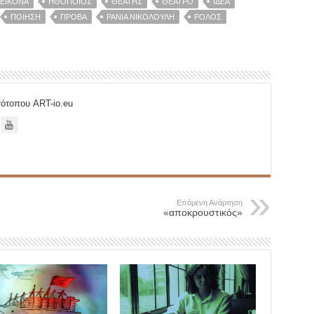
ΕΙΚΌΝΑ
ΗΘΟΠΟΙΌΣ
ΘΕΑΤΉΣ
ΘΈΑΤΡΟ
ΙΔΈΑ
ΠΟΊΗΣΗ
ΠΡΌΒΑ
ΡΆΝΙΑ ΝΙΚΟΛΟΎΛΗ
ΡΌΛΟΣ
στότοπου ART-io.eu
Επόμενη Ανάρτηση
«αποκρουστικός»