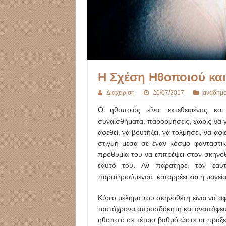
Η Σχέση Ηθοποιού και
Διαχείριση
20/07/2017
αναδημο
Ο ηθοποιός είναι εκτεθειμένος κα
συναισθήματα, παρορμήσεις, χωρίς να γ
αφεθεί, να βουτήξει, να τολμήσει, να αφ
στιγμή μέσα σε έναν κόσμο φανταστικό
προθυμία του να επιτρέψει στον σκηνοθ
εαυτό του. Αν παρατηρεί τον εαυτ
παρατηρούμενου, καταρρέει και η μαγεία
Κύριο μέλημα του σκηνοθέτη είναι να αφ
ταυτόχρονα απροσδόκητη και αναπόφευκτ
ηθοποιό σε τέτοιο βαθμό ώστε οι πράξε