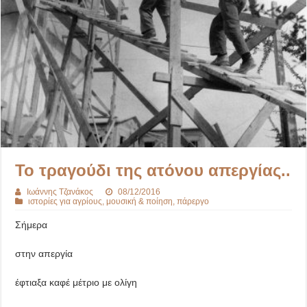
Το τραγούδι της ατόνου απεργίας..
Ιωάννης Τζανάκος
08/12/2016
ιστορίες για αγρίους
,
μουσική & ποίηση
,
πάρεργο
Σήμερα
στην απεργία
έφτιαξα καφέ μέτριο με ολίγη