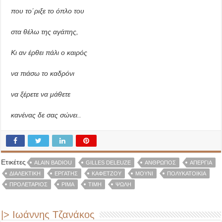
που το΄ριξε το όπλο του
στα θέλω της αγάπης,
Κι αν έρθει πάλι ο καιρός
να πιάσω το καδρόνι
να ξέρετε να μάθετε
κανένας δε σας σώνει..
Ετικέτες
ALAIN BADIOU
GILLES DELEUZE
ΆΝΘΡΩΠΟΣ
ΑΠΕΡΓΊΑ
ΔΙΑΛΕΚΤΙΚΉ
ΕΡΓΆΤΗΣ
ΚΑΦΕΤΖΟΎ
ΜΟΥΝΊ
ΠΟΛΥΚΑΤΟΙΚΊΑ
ΠΡΟΛΕΤΆΡΙΟΣ
ΡΊΜΑ
ΤΙΜΉ
ΨΩΛΉ
|> Ιωάννης Τζανάκος