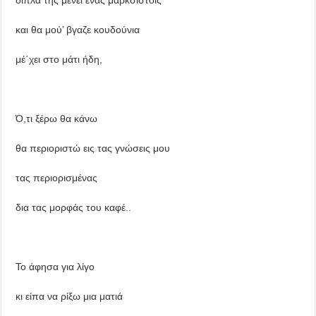
και θα μού’ βγαζε κουδούνια
μέ΄χει στο μάτι ήδη,
Ό,τι ξέρω θα κάνω
θα περιοριστώ εις τας γνώσεις μου
τας περιορισμένας
δια τας μορφάς του καφέ..
Το άφησα για λίγο
κι είπα να ρίξω μια ματιά