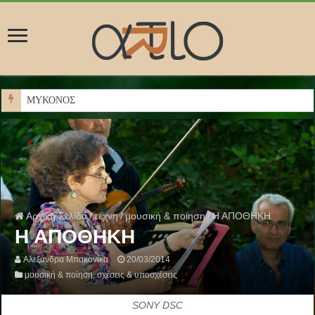
ΜΥΚΟΝΟΣ
Αρχική Σελίδα
/
τέχνη
/
μουσική & ποίηση
/
Η ΑΠΟΘΗΚΗ
Η ΑΠΟΘΗΚΗ
Αλεξάνδρα Μπακονίκα
20/03/2014
μουσική & ποίηση
,
σχέσεις & υποσχέσεις
SONY DSC