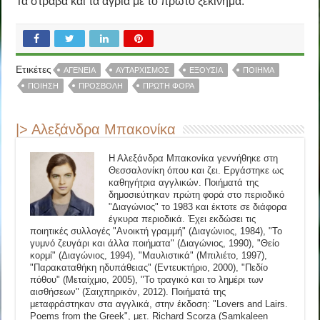
Τα στραβά και τα άγρια με το πρώτο ξεκίνημα.
Ετικέτες
ΑΓΕΝΕΙΑ
ΑΥΤΑΡΧΙΣΜΟΣ
ΕΞΟΥΣΊΑ
ΠΟΊΗΜΑ
ΠΟΊΗΣΗ
ΠΡΟΣΒΟΛΗ
ΠΡΩΤΗ ΦΟΡΑ
|> Αλεξάνδρα Μπακονίκα
Η Αλεξάνδρα Μπακονίκα γεννήθηκε στη
Θεσσαλονίκη όπου και ζει. Εργάστηκε ως
καθηγήτρια αγγλικών. Ποιήματά της
δημοσιεύτηκαν πρώτη φορά στο περιοδικό
"Διαγώνιος" το 1983 και έκτοτε σε διάφορα
έγκυρα περιοδικά. Έχει εκδώσει τις
ποιητικές συλλογές "Ανοικτή γραμμή" (Διαγώνιος, 1984), "Το
γυμνό ζευγάρι και άλλα ποιήματα" (Διαγώνιος, 1990), "Θείο
κορμί" (Διαγώνιος, 1994), "Μαυλιστικά" (Μπιλιέτο, 1997),
"Παρακαταθήκη ηδυπάθειας" (Εντευκτήριο, 2000), "Πεδίο
πόθου" (Μεταίχμιο, 2005), "Το τραγικό και το λημέρι των
αισθήσεων" (Σαιχπηρικόν, 2012). Ποιήματά της
μεταφράστηκαν στα αγγλικά, στην έκδοση: "Lovers and Lairs.
Poems from the Greek", μετ. Richard Scorza (Samkaleen