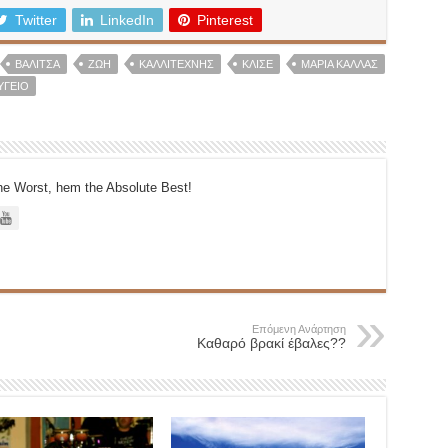
Twitter
LinkedIn
Pinterest
ΒΑΛΙΤΣΑ
ΖΩΉ
ΚΑΛΛΙΤΈΧΝΗΣ
ΚΛΙΣΕ
ΜΑΡΙΑ ΚΑΛΛΑΣ
ΥΓΕΙΟ
e Worst, hem the Absolute Best!
Επόμενη Ανάρτηση
Καθαρό βρακί έβαλες??