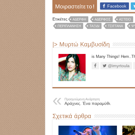
Facebook
Μοιραστείτε το !
Ετικέτες
ΑΔΕΡΦΗ
ΑΔΕΡΦΟΣ
ΑΣΤΕΊΟ
ΠΕΡΙΠΛΑΝΗΣΗ
ΤΑΞΊΔΙ
ΤΣΙΓΓΑΝΑ
Ψ
|> Μυρτώ Καμβυσίδη
is Many Things! Hem..Th
@imyrtoula
Προηγούμενη Ανάρτηση
Αράχνες. Ένα παραμύθι.
Σχετικά άρθρα