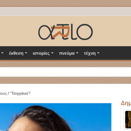
έκθεση
ιστορίες
πνεύμα
τέχνη
ίους
/
“Τσιγγάνα”!
Δημ