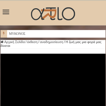
ΜΥΚΟΝΟΣ
Αρχική Σελίδα
/
έκθεση
/
αναδημοσίευση
/
‪Η ζωή μας μια φορά μας
δίνεται‬