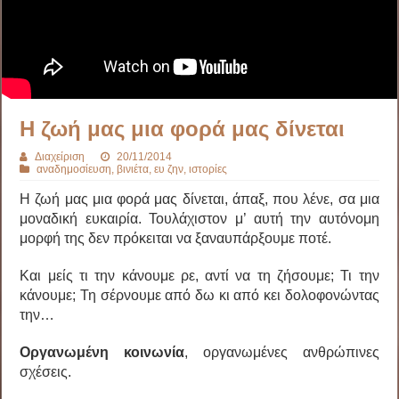
‪Η ζωή μας μια φορά μας δίνεται‬
Διαχείριση
20/11/2014
αναδημοσίευση
,
βινιέτα
,
ευ ζην
,
ιστορίες
Η ζωή μας μια φορά μας δίνεται, άπαξ, που λένε, σα μια
μοναδική ευκαιρία. Τουλάχιστον μ’ αυτή την αυτόνομη
μορφή της δεν πρόκειται να ξαναυπάρξουμε ποτέ.
Και μείς τι την κάνουμε ρε, αντί να τη ζήσουμε; Τι την
κάνουμε; Τη σέρνουμε από δω κι από κει δολοφονώντας
την…
Οργανωμένη κοινωνία
, οργανωμένες ανθρώπινες
σχέσεις.