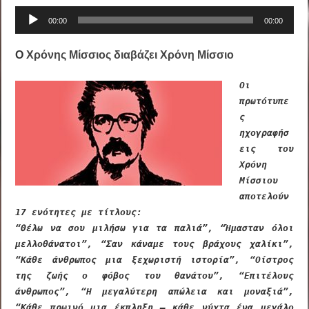
Πρόγραμμα
00:00
00:00
Αναπαραγωγής
Ήχου
Ο
Χρόνης Μίσσιος
διαβάζει Χρόνη Μίσσιο
Οι
πρωτότυπε
ς
ηχογραφήσ
εις του
Χρόνη
Μίσσιου
αποτελούν
17 ενότητες με τίτλους:
“Θέλω να σου μιλήσω για τα παλιά”, “Ήμασταν όλοι
μελλοθάνατοι”, “Σαν κάναμε τους βράχους χαλίκι”,
“Κάθε άνθρωπος μια ξεχωριστή ιστορία”, “Οίστρος
της ζωής ο φόβος του θανάτου”, “Επιτέλους
άνθρωπος”, “Η μεγαλύτερη απώλεια και μοναξιά”,
“Κάθε πρωινό μια έκπληξη – κάθε νύχτα ένα μεγάλο