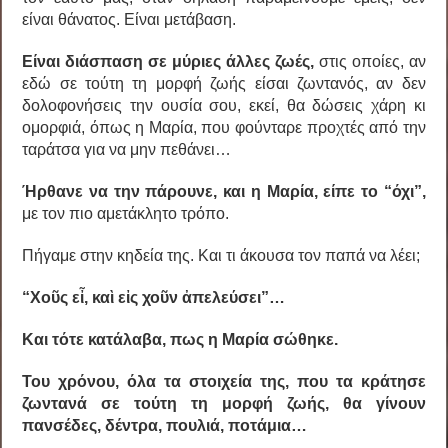
είναι θάνατος. Είναι μετάβαση.
Είναι διάσπαση σε μύριες άλλες ζωές,
στις οποίες, αν
εδώ σε τούτη τη μορφή ζωής είσαι ζωντανός, αν δεν
δολοφονήσεις την ουσία σου, εκεί, θα δώσεις χάρη κι
ομορφιά, όπως η Μαρία, που φούνταρε προχτές από την
ταράτσα για να μην πεθάνει…
Ήρθανε να την πάρουνε, και η Μαρία, είπε το “όχι”,
με τον πιο αμετάκλητο τρόπο.
Πήγαμε στην κηδεία της. Και τι άκουσα τον παπά να λέει;
“Χο
ῦ
ς ε
ἶ
, κα
ὶ
ε
ἰ
ς χο
ῦ
ν
ἀ
πελεύσει”…
Και τότε κατάλαβα, πως η Μαρία σώθηκε.
Του χρόνου, όλα τα στοιχεία της, που τα κράτησε
ζωντανά σε τούτη τη μορφή ζωής, θα γίνουν
πανσέδες, δέντρα, πουλιά, ποτάμια…