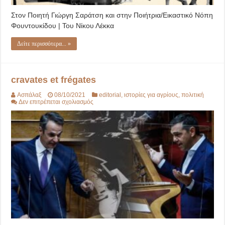
Στον Ποιητή Γιώργη Σαράτση και στην Ποιήτρια/Εικαστικό Νόπη
Φουντουκίδου | Του Νίκου Λέκκα
Δείτε περισσότερα... »
cravates et frégates
Ασπάλαξ
08/10/2021
editorial
,
ιστορίες για αγρίους
,
πολιτική
στο
Δεν επιτρέπεται σχολιασμός
cravates
et
frégates