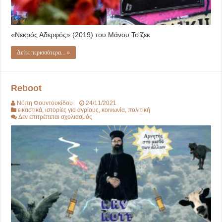
«Νεκρός Αδερφός» (2019) του Μάνου Τσίζεκ
Δείτε περισσότερα... »
Reboot
Νόπη Φουντουκίδου
24/11/2021
εικαστικά
,
ιστορίες για αγρίους
,
κοινωνία
,
πολιτική
στο
Δεν επιτρέπεται σχολιασμός
Reboot