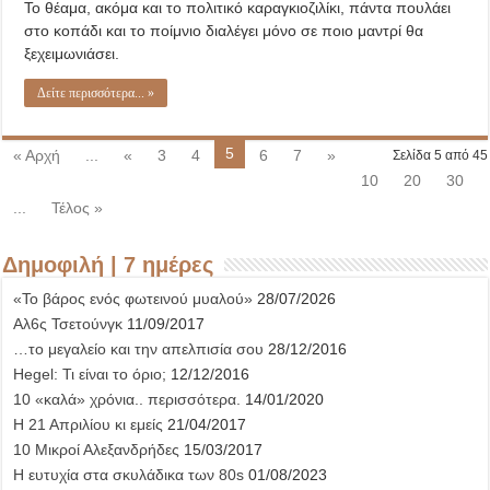
Το θέαμα, ακόμα και το πολιτικό καραγκιοζιλίκι, πάντα πουλάει
στο κοπάδι και το ποίμνιο διαλέγει μόνο σε ποιο μαντρί θα
ξεχειμωνιάσει.
Δείτε περισσότερα... »
5
« Αρχή
...
«
3
4
6
7
»
Σελίδα 5 από 45
10
20
30
...
Τέλος »
Δημοφιλή | 7 ημέρες
«Το βάρος ενός φωτεινού μυαλού»
28/07/2026
Αλ6ς Τσετούνγκ
11/09/2017
…το μεγαλείο και την απελπισία σου
28/12/2016
Hegel: Τι είναι το όριο;
12/12/2016
10 «καλά» χρόνια.. περισσότερα.
14/01/2020
Η 21 Απριλίου κι εμείς
21/04/2017
10 Μικροί Αλεξανδρήδες
15/03/2017
Η ευτυχία στα σκυλάδικα των 80s
01/08/2023