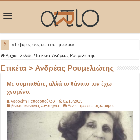
ΜΥ
Αρχική Σελίδα
/
Ετικέτα:
Ανδρέας Ρουμελιώτης
Ετικέτα >
Ανδρέας Ρουμελιώτης
Με συμπαθάτε, αλλά το θάνατο τον έχω
χεσμένο.
Αφροδίτη Παπαδοπούλου
02/10/2015
στο
βινιέτα
,
κοινωνία
,
λογοτεχνία
Δεν επιτρέπεται σχολιασμός
Με
συμπαθάτε,
αλλά
το
θάνατο
τον
έχω