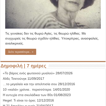
χεσμένο.
Τις γυναίκες δεν τις θωρώ Αγίες, τις θεωρώ ηλίθιες. Με
συγχωρείς τις θεωρώ σχεδόν ηλίθιες. Υποκρίτριες, ανασφαλείς,
ανειλικρινείς.
Δείτε περισσότερα... »
Δημοφιλή | 7 ημέρες
«Το βάρος ενός φωτεινού μυαλού»
28/07/2026
Αλ6ς Τσετούνγκ
11/09/2017
…το μεγαλείο και την απελπισία σου
28/12/2016
10 «καλά» χρόνια.. περισσότερα.
14/01/2020
Η ευτυχία στα σκυλάδικα των 80s
01/08/2023
Hegel: Τι είναι το όριο;
12/12/2016
Η 21 Απριλίου κι εμείς
21/04/2017