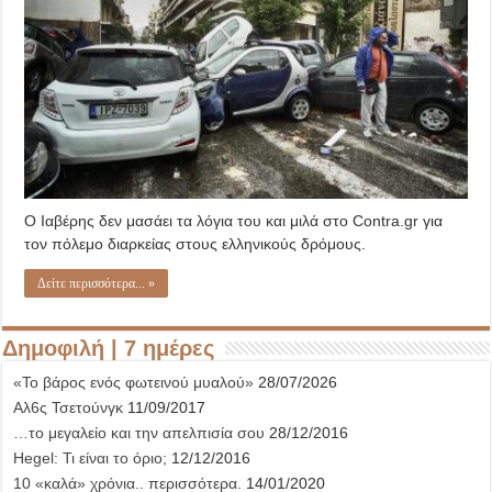
τρίβλακας
οδηγός
με
κινητό,
τσιγάρο
και
καφέ!
Ο Ιαβέρης δεν μασάει τα λόγια του και μιλά στο Contra.gr για
τον πόλεμο διαρκείας στους ελληνικούς δρόμους.
Δείτε περισσότερα... »
Δημοφιλή | 7 ημέρες
«Το βάρος ενός φωτεινού μυαλού»
28/07/2026
Αλ6ς Τσετούνγκ
11/09/2017
…το μεγαλείο και την απελπισία σου
28/12/2016
Hegel: Τι είναι το όριο;
12/12/2016
10 «καλά» χρόνια.. περισσότερα.
14/01/2020