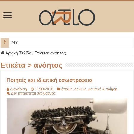
ΜΥΚΟΝΟΣ
Αρχική Σελίδα
/
Ετικέτα:
ανόητος
Ετικέτα >
ανόητος
Ποιητές και ιδιωτική εσωστρέφεια
Διαχείριση
11/09/2018
άποψη
,
δοκίμιο
,
μουσική & ποίηση
στο
Δεν επιτρέπεται σχολιασμός
Ποιητές
και
ιδιωτική
εσωστρέφεια