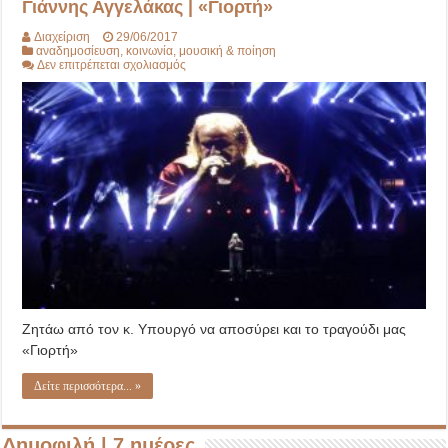
Γιάννης Αγγελάκας | «Γιορτή»
Διαχείριση
29/06/2017
αναδημοσίευση
,
κοινωνία
,
μουσική & ποίηση
στο
Δεν επιτρέπεται σχολιασμός
Γιάννης
Αγγελάκας
|
«Γιορτή»
Ζητάω από τον κ. Υπουργό να αποσύρει και το τραγούδι μας
«Γιορτή»
Δείτε περισσότερα... »
Δημοφιλή | 7 ημέρες