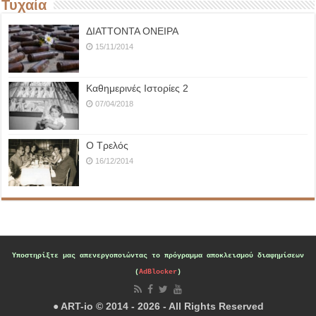
Τυχαία
ΔΙΑΤΤΟΝΤΑ ΟΝΕΙΡΑ
15/11/2014
Καθημερινές Ιστορίες 2
07/04/2018
‪Ο Τρελός‬
16/12/2014
Υποστηρίξτε μας
απενεργοποιώντας το πρόγραμμα αποκλεισμού διαφημίσεων
(
AdBlocker
)
● ART-io © 2014 - 2026 - All Rights Reserved