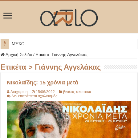
ΜΥΚΟΝΟΣ
Αρχική Σελίδα
/
Ετικέτα:
Γιάννης Αγγελάκας
Ετικέτα >
Γιάννης Αγγελάκας
Νικολαϊδης: 15 χρόνια μετά
Διαχείριση
15/06/2022
βινιέτα
,
εικαστικά
στο
Δεν επιτρέπεται σχολιασμός
Νικολαϊδης:
15
χρόνια
μετά