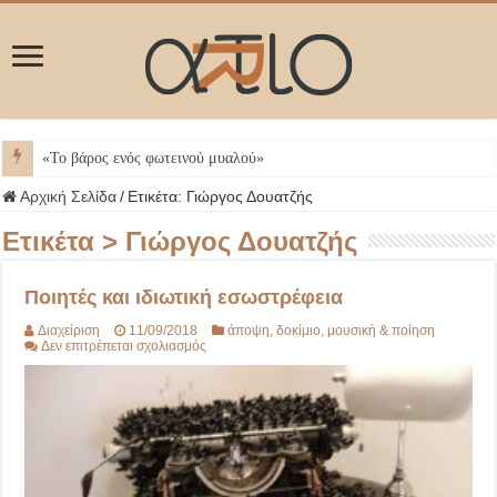
ΜΥΚ
Αρχική Σελίδα
/
Ετικέτα:
Γιώργος Δουατζής
Ετικέτα >
Γιώργος Δουατζής
Ποιητές και ιδιωτική εσωστρέφεια
Διαχείριση
11/09/2018
άποψη
,
δοκίμιο
,
μουσική & ποίηση
στο
Δεν επιτρέπεται σχολιασμός
Ποιητές
και
ιδιωτική
εσωστρέφεια