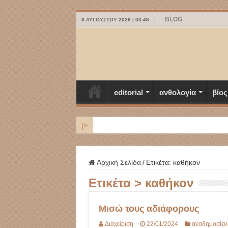
BLOG
8 ΑΥΓΟΎΣΤΟΥ 2026 | 03:46
editorial
ανθολογία
βίος
|>
ΜΥΚΟΝΟΣ
Αρχική Σελίδα
/
Ετικέτα:
καθήκον
Ετικέτα >
καθήκον
Μισώ τους αδιάφορους
Διαχείριση
22/01/2024
αναδημοσίευ