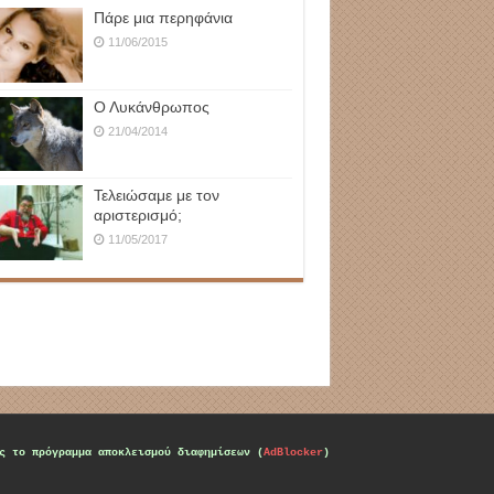
Πάρε μια περηφάνια
11/06/2015
Ο Λυκάνθρωπος
21/04/2014
Τελειώσαμε με τον
αριστερισμό;
11/05/2017
ς το πρόγραμμα αποκλεισμού διαφημίσεων (
AdBlocker
)