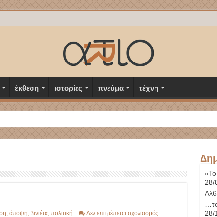
έκθεση
ιστορίες
πνεύμα
τέχνη
Δημ
«Το
28/
Αλ6
…το
στο
28/
ση
,
άποψη
,
βινιέτα
,
πολιτική
Δεν επιτρέπεται σχολιασμός