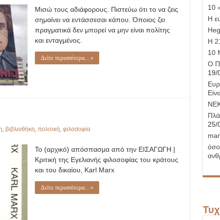
Μισώ
10 
Μισώ τους αδιάφορους. Πιστεύω ότι το να ζεις
τους
αδιάφορους
Η ε
σημαίνει να εντάσσεσαι κάπου. Όποιος ζει
πραγματικά δεν μπορεί να μην είναι πολίτης
Hege
και ενταγμένος.
Η 21
10 
Δείτε περισσότερα... »
Ο Π
19/
Ευρ
Είνα
ΝΕ
Πλά
25/
η
,
βιβλιοθήκη
,
πολιτική
,
φιλοσοφία
man
όσο
Το (αρχικό) απόσπασμα από την ΕΙΣΑΓΩΓΗ |
ανθ
Κριτική της Εγελιανής φιλοσοφίας του κράτους
και του δικαίου, Karl Marx
Δείτε περισσότερα... »
Τυχ