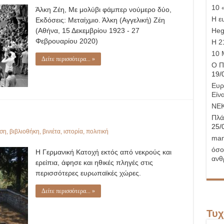
12
10 
Άλκη Ζέη, Με μολύβι φάμπερ νούμερο δύο,
Οκτωβρίου
1944
Η ε
Εκδόσεις: Μεταίχμιο. Άλκη (Αγγελική) Ζέη
(Αθήνα, 15 Δεκεμβρίου 1923 - 27
Hege
Φεβρουαρίου 2020)
Η 21
10 
Δείτε περισσότερα... »
Ο Π
19/
Ευρ
Είνα
ΝΕ
Πλά
25/
ση
,
βιβλιοθήκη
,
βινιέτα
,
ιστορία
,
πολιτική
man
όσο
Η Γερμανική Κατοχή εκτός από νεκρούς και
ανθ
ερείπια, άφησε και ηθικές πληγές στις
περισσότερες ευρωπαϊκές χώρες.
Δείτε περισσότερα... »
Τυχ