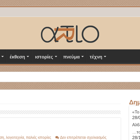
έκθεση
ιστορίες
πνεύμα
τέχνη
Δημ
«Το
28/
Αλ6
…το
στο
28/
ση
,
λογοτεχνία
,
παλιές ιστορίες
Δεν επιτρέπεται σχολιασμός