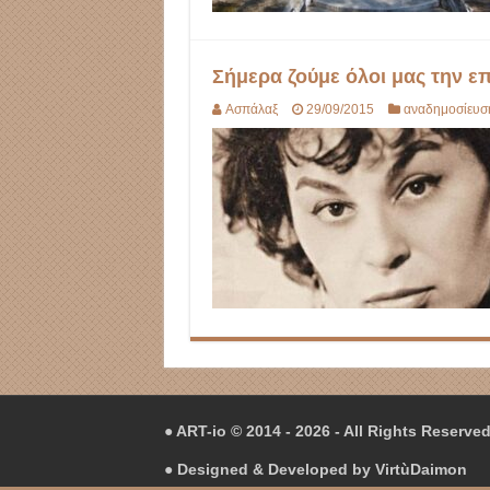
Σήμερα ζούμε όλοι μας την ε
Ασπάλαξ
29/09/2015
αναδημοσίευσ
● ART-io © 2014 - 2026 - All Rights Reserve
● Designed & Developed by
VirtùDaimon