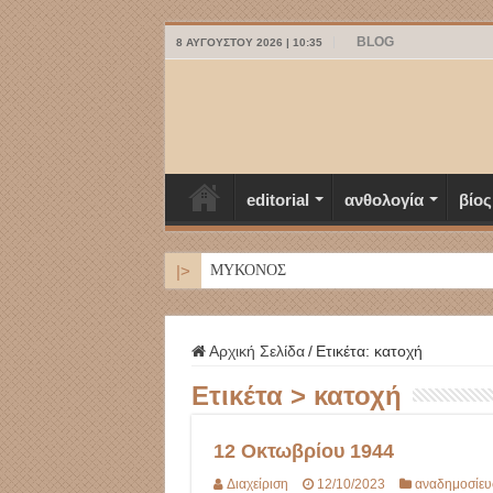
BLOG
8 ΑΥΓΟΎΣΤΟΥ 2026 | 10:35
editorial
ανθολογία
βίος
|>
ΜΥΚΟΝΟΣ
Αρχική Σελίδα
/
Ετικέτα:
κατοχή
Ετικέτα >
κατοχή
12 Οκτωβρίου 1944
Διαχείριση
12/10/2023
αναδημοσίευ