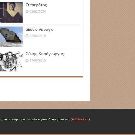
Ο πιερότος
08/01/2024
αιώνιο ναυάγιο
22/08/2018
Σάκης Καράγιωργας
17/08/2015
ς το πρόγραμμα αποκλεισμού διαφημίσεων (
AdBlocker
)