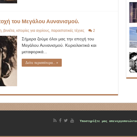
ποχή του Μεγάλου Αυνανισμού.
η
,
βινιέτα
,
ιστορίες για αγρίους
,
παραστατικές τέχνες
2
Σήμερα ζούμε όλοι μας την εποχή του
Μεγάλου Αυνανισμού. Κυριολεκτικά και
μεταφορικά...
Δείτε περισσότερα... »
d
Υποστηρίξτε μας
απενεργοποιώντα